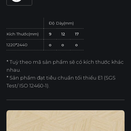
Độ Dày(mm)
Kích Thước(mm)
9
12
17
1220*2440
o
o
o
* Tuỳ theo mã sản phẩm sẽ có kích thước khác
nhau.
* Sản phẩm đạt tiêu chuẩn tối thiểu E1 (SGS
Test/ ISO 12460-1).