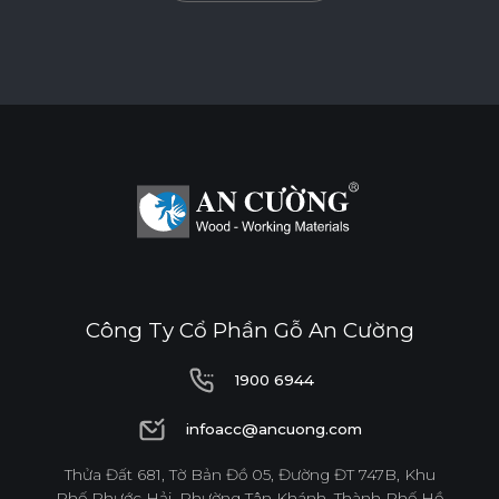
Công Ty Cổ Phần Gỗ An Cường
1900 6944
1900 6944
infoacc@ancuong.com
infoacc@ancuong.com
Thửa Đất 681, Tờ Bản Đồ 05, Đường ĐT 747B, Khu
Phố Phước Hải, Phường Tân Khánh, Thành Phố Hồ