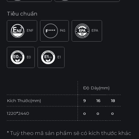
Tiêu chuẩn
ENF
F4S
EPA
E0
E1
Độ Dày(mm)
Kích Thước(mm)
9
16
18
1220*2440
o
o
o
* Tuỳ theo mã sản phẩm sẽ có kích thước khác