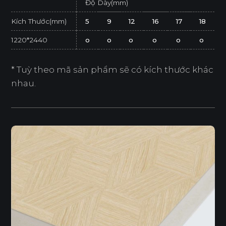
Độ Dày(mm)
Kích Thước(mm)
5
9
12
16
17
18
1220*2440
o
o
o
o
o
o
* Tuỳ theo mã sản phẩm sẽ có kích thước khác
nhau.