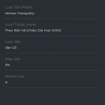
Loại Sản Phẩm:
Veneer Marquetry
Kích Thước (mm):
Theo Bản Vẽ (Chiều Dài Max 3050)
Loại Vân:
Vân Gỗ
Màu Sắc:
Be
Nhóm Giá:
A