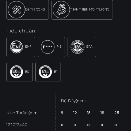
DỄ THI CÔNG
THÂN THIỆN MÔI TRƯỜNG
Tiêu chuẩn
ENF
F4S
EPA
E0
E1
Độ Dày(mm)
Kích Thước(mm)
9
12
15
18
25
1220*2440
o
o
o
o
o