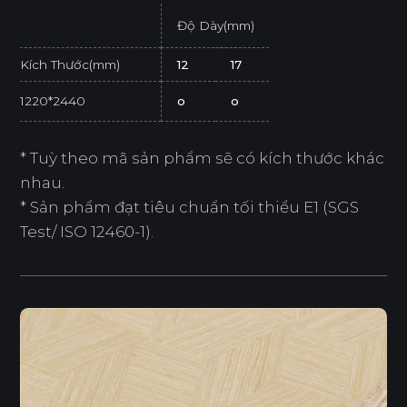
Độ Dày(mm)
Kích Thước(mm)
12
17
1220*2440
o
o
* Tuỳ theo mã sản phẩm sẽ có kích thước khác
nhau.
* Sản phẩm đạt tiêu chuẩn tối thiểu E1 (SGS
Test/ ISO 12460-1).