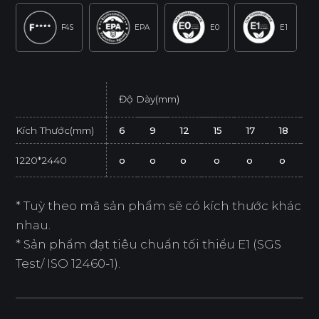
F4S
EPA
E0
E1
Độ Dày(mm)
Kích Thước(mm)
6
9
12
15
17
18
2
1220*2440
o
o
o
o
o
o
* Tuỳ theo mã sản phẩm sẽ có kích thước khác
nhau.
* Sản phẩm đạt tiêu chuẩn tối thiểu E1 (SGS
Test/ ISO 12460-1).