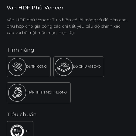
Ván HDF Phủ Veneer
Ván HDF phủ Veneer Tự Nhiên có lõi mỏng và độ nén cao,
phù hợp cho gia công các chi tiết yêu cầu độ chính xác
cao với bề mặt mộc mạc, hiện đại.
Tính năng
DỄ THI CÔNG
ĐỘ CHỊU ẨM CAO
THÂN THIỆN MÔI TRƯỜNG
Tiêu chuẩn
E1