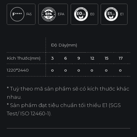
F4S
EPA
E0
E1
Độ Dày(mm)
Kích Thước(mm)
3
6
9
12
15
17
2
1220*2440
o
o
o
o
o
o
o
* Tuỳ theo mã sản phẩm sẽ có kích thước khác
nhau.
* Sản phẩm đạt tiêu chuẩn tối thiểu E1 (SGS
Test/ ISO 12460-1).