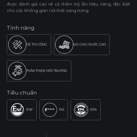
được đánh giá cao về cả thẩm mỹ lẫn hiệu năng, đặc biệt
cho các không gian nội thất sang trọng.
Tính năng
DỄ THI CÔNG
ĐỘ CHỊU NƯỚC CAO
THÂN THIỆN MÔI TRƯỜNG
Tiêu chuẩn
ENF
F4S
EPA