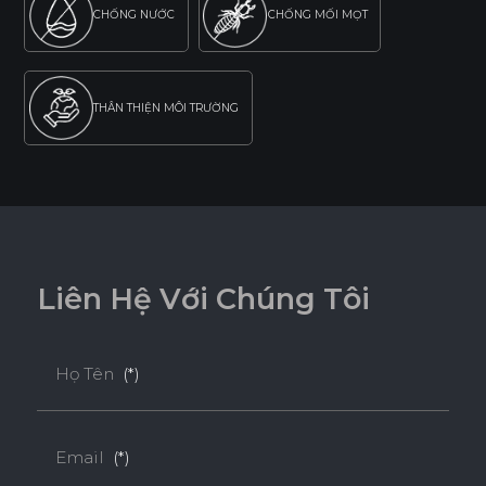
CHỐNG NƯỚC
CHỐNG MỐI MỌT
THÂN THIỆN MÔI TRƯỜNG
Tiêu chuẩn
E0
L
i
ê
n
H
ệ
V
ớ
i
C
h
ú
n
g
T
ô
i
Độ Dày(mm)
Họ Tên
(*)
Kích Thước(mm)
6
8
10
12
15
17
1220*2440
o
o
o
o
o
o
Email
(*)