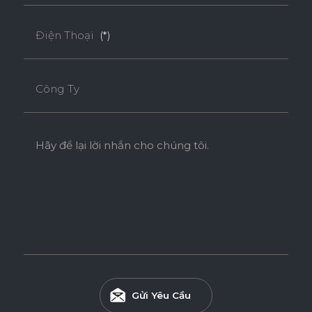
* Tuỳ theo mã sản phẩm sẽ có kích thước khác
nhau.
Điện Thoại
(*)
Công Ty
Hãy để lại lời nhắn cho chúng tôi.
Gửi Yêu Cầu