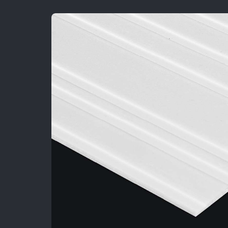
Sản Phẩm
Dự Án