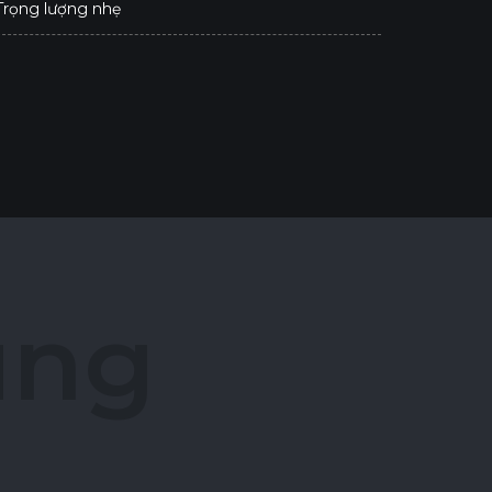
 Trọng lượng nhẹ
ú
n
g