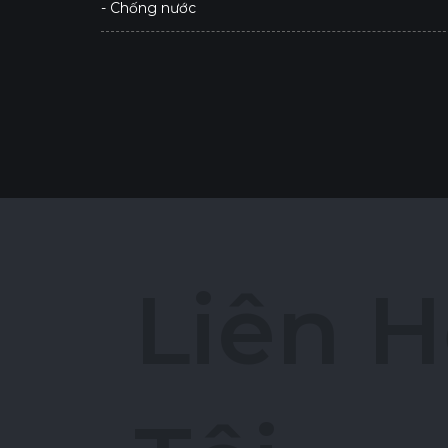
- Chống nước
L
i
ê
n
H