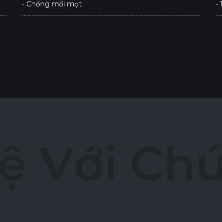
- Chống mối mọt
-
ệ
V
ớ
i
C
h