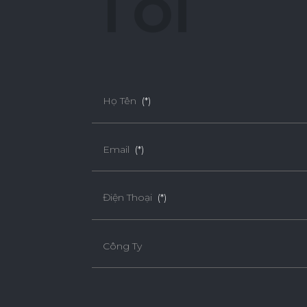
T
ô
i
Họ Tên
(*)
Email
(*)
Điện Thoại
(*)
Công Ty