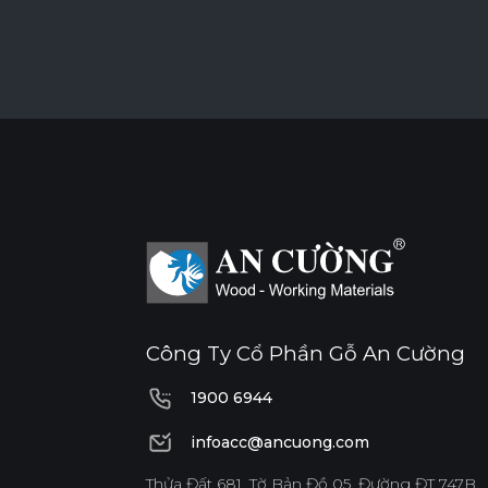
Công Ty Cổ Phần Gỗ An Cường
1900 6944
1900 6944
infoacc@ancuong.com
infoacc@ancuong.com
Thửa Đất 681, Tờ Bản Đồ 05, Đường ĐT 747B,