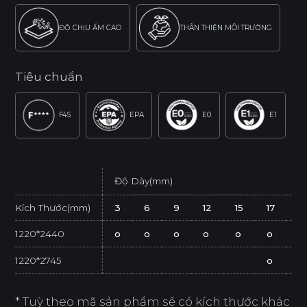
ĐỘ CHỊU ẨM CAO
THÂN THIỆN MÔI TRƯỜNG
Tiêu chuẩn
F4S
EPA
E0
E1
Độ Dày(mm)
Kích Thước(mm)
3
6
9
12
15
17
2
1220*2440
o
o
o
o
o
o
o
1220*2745
o
* Tuỳ theo mã sản phẩm sẽ có kích thước khác