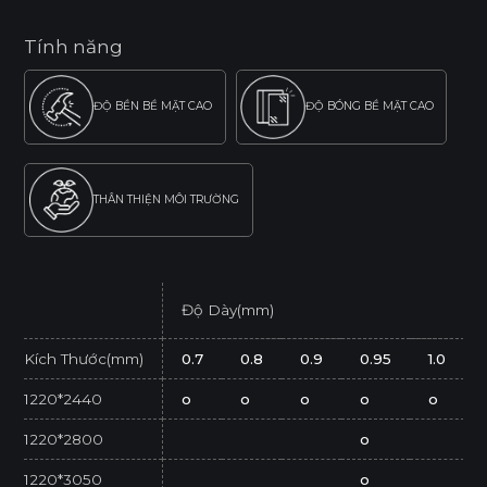
Tính năng
ĐỘ BỀN BỀ MẶT CAO
ĐỘ BÓNG BỀ MẶT CAO
THÂN THIỆN MÔI TRƯỜNG
Độ Dày(mm)
Kích Thước(mm)
0.7
0.8
0.9
0.95
1.0
1220*2440
o
o
o
o
o
1220*2800
o
1220*3050
o