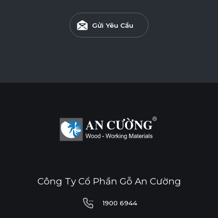
Tiêu chuẩn
Gửi Yêu Cầu
ENF
F4S
EPA
Độ Dày(mm)
Kích Thước(mm)
9
12
15
17
1220*2440
o
o
o
o
* Tuỳ theo mã sản phẩm sẽ có kích thước khác
nhau.
Công Ty Cổ Phần Gỗ An Cường
1900 6944