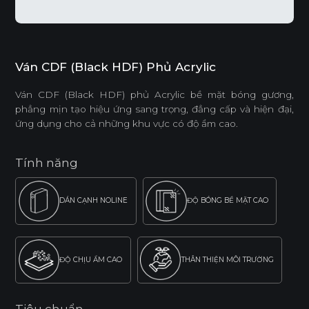
Ván CDF (Black HDF) Phủ Acrylic
Ván CDF (Black HDF) phủ Acrylic bề mặt bóng gương,
phẳng mịn tạo hiệu ứng sang trọng, đẳng cấp và hiện đại,
ứng dụng cho cả những khu vực có độ ẩm cao.
Tính năng
DÁN CẠNH NOLINE
ĐỘ BÓNG BỀ MẶT CAO
ĐỘ CHỊU ẨM CAO
THÂN THIỆN MÔI TRƯỜNG