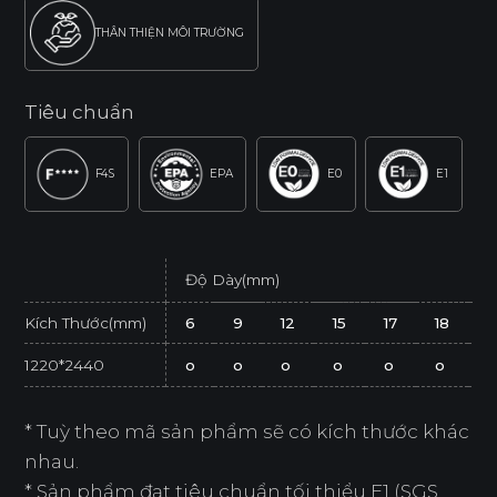
THÂN THIỆN MÔI TRƯỜNG
Tiêu chuẩn
F4S
EPA
E0
E1
Độ Dày(mm)
Kích Thước(mm)
6
9
12
15
17
18
2
1220*2440
o
o
o
o
o
o
* Tuỳ theo mã sản phẩm sẽ có kích thước khác
nhau.
* Sản phẩm đạt tiêu chuẩn tối thiểu E1 (SGS