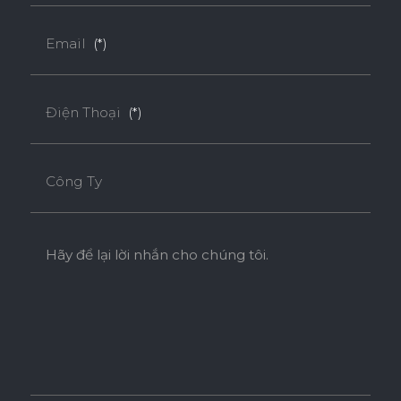
Ván Plywood Phủ Acrylic
Email
(*)
Ván Plywood phủ Acrylic bề mặt bóng gương được sử
dụng cho các khu vực có độ ẩm cao.
Điện Thoại
(*)
Tính năng
Công Ty
DÁN CẠNH NOLINE
ĐỘ BÓNG BỀ MẶT CAO
Hãy để lại lời nhắn cho chúng tôi.
ĐỘ CHỊU NƯỚC CAO
THÂN THIỆN MÔI TRƯỜNG