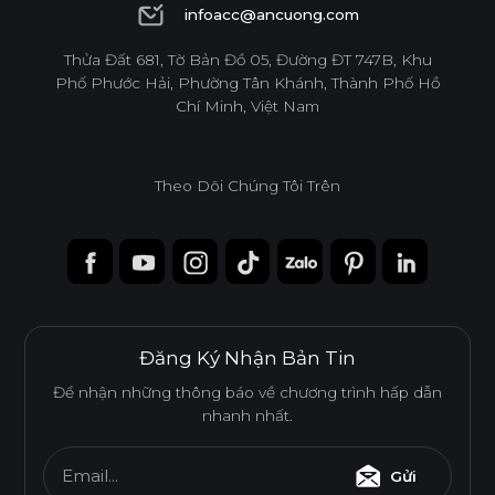
1900 6944
infoacc@ancuong.com
infoacc@ancuong.com
Thửa Đất 681, Tờ Bản Đồ 05, Đường ĐT 747B, Khu
Phố Phước Hải, Phường Tân Khánh, Thành Phố Hồ
Chí Minh, Việt Nam
Theo Dõi Chúng Tôi Trên
Đăng Ký Nhận Bản Tin
Để nhận những thông báo về chương trình hấp dẫn
nhanh nhất.
Ván WPB Phủ Acrylic
Email...
Gửi