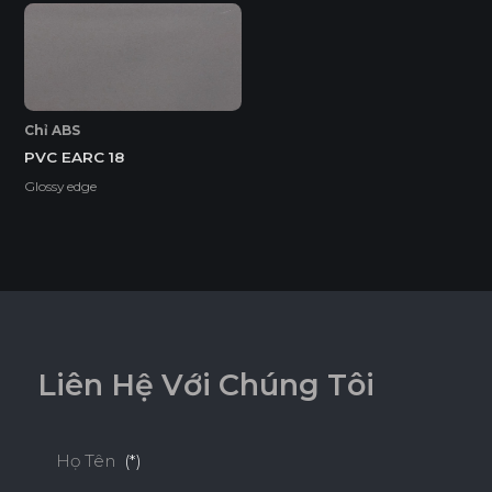
Chỉ ABS
PVC EARC 18
Glossy edge
L
i
ê
n
H
ệ
V
ớ
i
C
h
ú
n
g
T
ô
i
Họ Tên
(*)