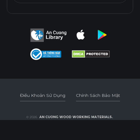
Ván WPB phủ Acrylic bề mặt bóng gương, phẳng mịn.
Được sử dụng cho các khu vực có độ ẩm, rò rỉ nước cao.
Tính năng
CHỐNG NƯỚC
CHỐNG MỐI MỌT
DÁN CẠNH NOLINE
ĐỘ BÓNG BỀ MẶT CAO
Điều Khoản Sử Dụng
Chính Sách Bảo Mật
THÂN THIỆN MÔI TRƯỜNG
Điều Khoản Sử Dụng
Chính Sách Bảo Mật
© 2026
AN CUONG WOOD WORKING MATERIALS.
Tiêu chuẩn
DEVELOPED BY 3GRAPHIC