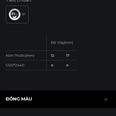
Tiêu chuẩn
E1
Độ Dày(mm)
Kích Thước(mm)
12
17
1220*2440
o
o
* Tuỳ theo mã sản phẩm sẽ có kích thước khác
nhau.
* Sản phẩm đạt tiêu chuẩn tối thiểu E1 (SGS
ĐỒNG MÀU
Test/ ISO 12460-1).
ĐỒNG MÀU