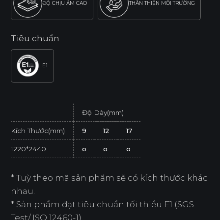
ĐỘ CHỊU ẨM CAO
THÂN THIỆN MÔI TRƯỜNG
Tiêu chuẩn
E1
Độ Dày(mm)
Kích Thước(mm)
9
12
17
1220*2440
o
o
o
* Tuỳ theo mã sản phẩm sẽ có kích thước khác
nhau.
* Sản phẩm đạt tiêu chuẩn tối thiểu E1 (SGS
Test/ ISO 12460-1).