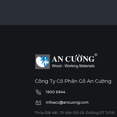
Công Ty Cổ Phần Gỗ An Cường
1900 6944
1900 6944
infoacc@ancuong.com
infoacc@ancuong.com
Thửa Đất 681, Tờ Bản Đồ 05, Đường ĐT 747B,