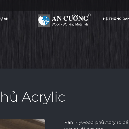
Ự ÁN
HỆ THỐNG BÁ
VÁN PLYWOOD PHỦ ACRYLIC
VÁN PLYWOOD PHỦ ACRYLIC
VÁN P
ACRYLIC
Ự ÁN
HỆ THỐNG BÁ
ACRYLIC
hủ Acrylic
Ván Plywood phủ Acrylic b