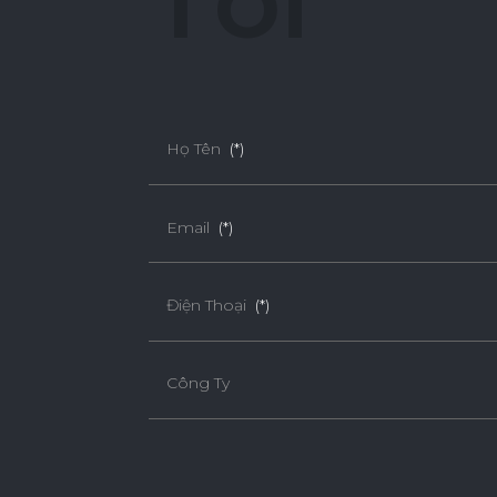
T
ô
i
Họ Tên
(*)
Email
(*)
Điện Thoại
(*)
Công Ty