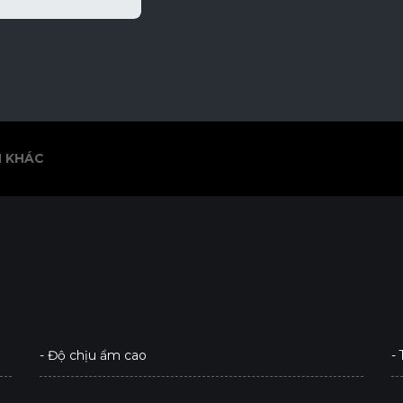
 KHÁC
 KHÁC
- Độ chịu ẩm cao
-