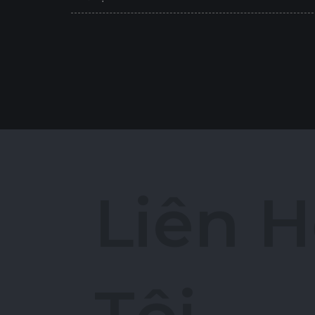
L
i
ê
n
H