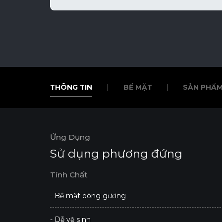
THÔNG TIN
BỀ MẶT
SẢN PHẨM
THÔNG TIN
BỀ MẶT
SẢN PHẨM
Ứng Dụng
Sử dụng phương đứng
Tính Chất
- Bề mặt bóng gương
- Dễ vệ sinh