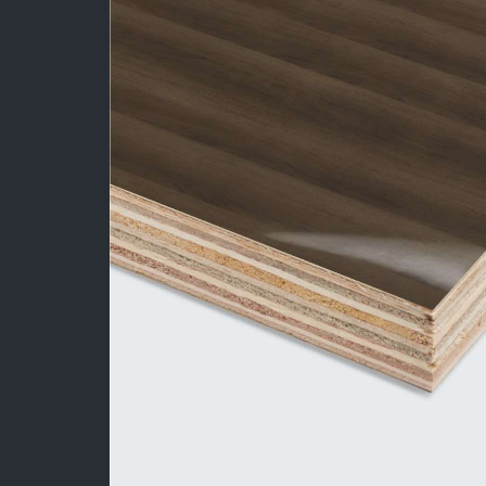
Sản Phẩm
Dự Án