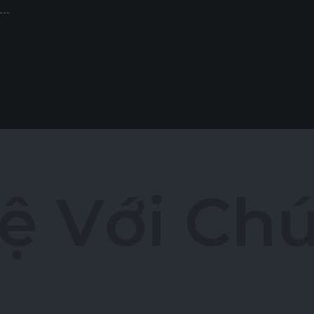
ệ
V
ớ
i
C
h