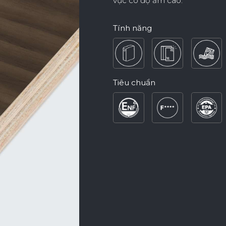
vực có độ ẩm cao.
Tính năng
Nội Dung Khác
Tiêu chuẩn