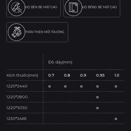
ĐỘ BỀN BỀ MẶT CAO
ĐỘ BÓNG BỀ MẶT CAO
THÂN THIỆN MÔI TRƯỜNG
Độ dày(mm)
Kích thước(mm)
0.7
0.8
0.9
0.95
1.0
1220*2440
o
o
o
o
o
1220*2800
o
1220*3050
o
1230*2465
o