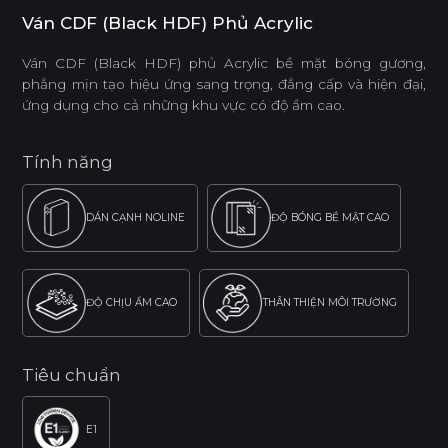
Ván CDF (Black HDF) Phủ Acrylic
Ván CDF (Black HDF) phủ Acrylic bề mặt bóng gương,
phẳng mịn tạo hiệu ứng sang trọng, đẳng cấp và hiện đại,
ứng dụng cho cả những khu vực có độ ẩm cao.
Tính năng
DÁN CẠNH NOLINE
ĐỘ BÓNG BỀ MẶT CAO
ĐỘ CHỊU ẨM CAO
THÂN THIỆN MÔI TRƯỜNG
Tiêu chuẩn
E1