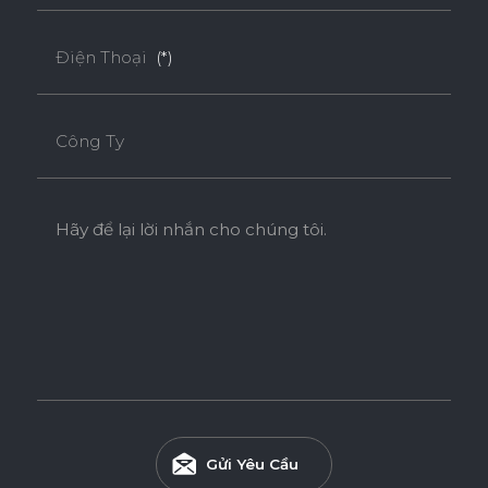
Ván Plywood phủ Acrylic bề mặt bóng gương được sử
dụng cho các khu vực có độ ẩm cao.
Điện Thoại
(*)
Tính năng
Công Ty
DÁN CẠNH NOLINE
ĐỘ BÓNG BỀ MẶT CAO
Hãy để lại lời nhắn cho chúng tôi.
ĐỘ CHỊU NƯỚC CAO
THÂN THIỆN MÔI TRƯỜNG
Tiêu chuẩn
Gửi Yêu Cầu
ENF
F4S
EPA