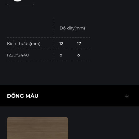
Độ dày(mm)
Kích thước(mm)
12
17
1220*2440
o
o
* Tuỳ theo mã sản phẩm sẽ có kích thước khác
nhau.
* Sản phẩm đạt tiêu chuẩn tối thiểu E1 (SGS
ĐỒNG MÀU
Test/ ISO 12460-1).
ĐỒNG MÀU