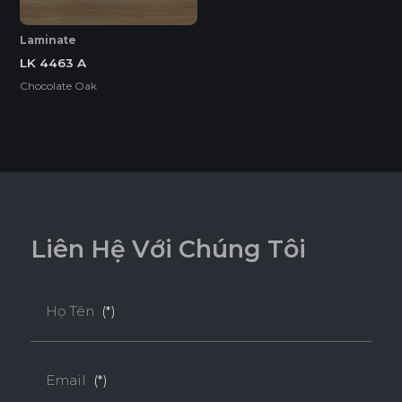
Laminate
LK 4463 A
Chocolate Oak
L
i
ê
n
H
ệ
V
ớ
i
C
h
ú
n
g
T
ô
i
Họ Tên
(*)
Ván Plywood Phủ Acrylic
Email
(*)