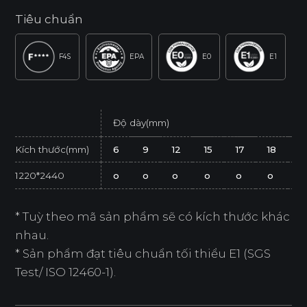
Tiêu chuẩn
F4S
EPA
E0
E1
Độ dày(mm)
Kích thước(mm)
6
9
12
15
17
18
2
1220*2440
o
o
o
o
o
o
o
* Tuỳ theo mã sản phẩm sẽ có kích thước khác
nhau.
* Sản phẩm đạt tiêu chuẩn tối thiểu E1 (SGS
Test/ ISO 12460-1).