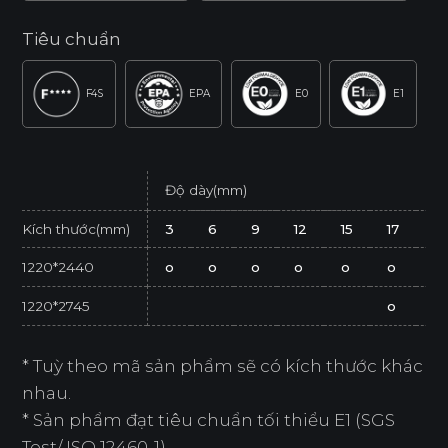
Tiêu chuẩn
F4S
EPA
E0
E1
Độ dày(mm)
Kích thước(mm)
3
6
9
12
15
17
2
1220*2440
o
o
o
o
o
o
o
1220*2745
o
* Tuỳ theo mã sản phẩm sẽ có kích thước khác
nhau.
* Sản phẩm đạt tiêu chuẩn tối thiểu E1 (SGS
Test/ ISO 12460-1).