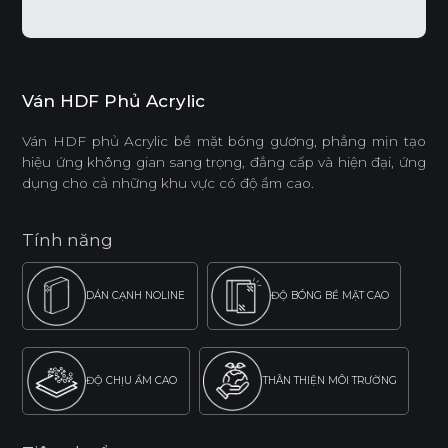
Ván HDF Phủ Acrylic
Ván HDF phủ Acrylic bề mặt bóng gương, phẳng mịn tạo
hiệu ứng không gian sang trọng, đẳng cấp và hiện đại, ứng
dụng cho cả những khu vực có độ ẩm cao.
Tính năng
DÁN CẠNH NOLINE
ĐỘ BÓNG BỀ MẶT CAO
ĐỘ CHỊU ẨM CAO
THÂN THIỆN MÔI TRƯỜNG