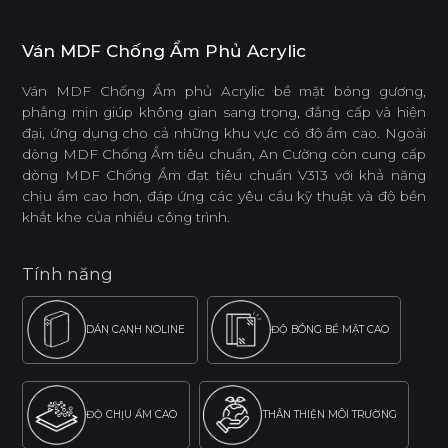
Ván MDF Chống Ẩm Phủ Acrylic
Ván MDF Chống Ẩm phủ Acrylic bề mặt bóng gương,
phẳng mịn giúp không gian sang trọng, đẳng cấp và hiện
đại, ứng dụng cho cả những khu vực có độ ẩm cao. Ngoài
dòng MDF Chống Ẩm tiêu chuẩn, An Cường còn cung cấp
dòng MDF Chống Ẩm đạt tiêu chuẩn V313 với khả năng
chịu ẩm cao hơn, đáp ứng các yêu cầu kỹ thuật và độ bền
khắt khe của nhiều công trình.
Tính năng
DÁN CẠNH NOLINE
ĐỘ BÓNG BỀ MẶT CAO
ĐỘ CHỊU ẨM CAO
THÂN THIỆN MÔI TRƯỜNG