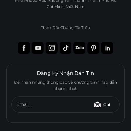
Phố Phước Hải, Phường Tân Khánh, Thành Phố Hồ
Chí Minh, Việt Nam
Theo Dõi Chúng Tôi Trên
Đăng Ký Nhận Bản Tin
Để nhận những thông báo về chương trình hấp dẫn
nhanh nhất.
Ván WPB Phủ Acrylic
Email...
Gửi
Ván WPB phủ Acrylic bề mặt bóng gương, phẳng mịn.
Được sử dụng cho các khu vực có độ ẩm, rò rỉ nước cao.