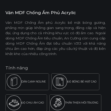
Ván MDF Chống Ẩm Phủ Acrylic
Ván MDF Chống Ẩm phủ Acrylic bề mặt bóng gương,
phẳng mịn giúp không gian sang trọng, đẳng cấp và hiện
đại, ứng dụng cho cả những khu vực có độ ẩm cao. Ngoài
dòng MDF Chống Ẩm tiêu chuẩn, An Cường còn cung cấp
dòng MDF Chống Ẩm đạt tiêu chuẩn V313 với khả năng
chịu ẩm cao hơn, đáp ứng các yêu cầu kỹ thuật và độ bền
khắt khe của nhiều công trình.
Tính năng
DÁN CẠNH NOLINE
ĐỘ BÓNG BỀ MẶT CAO
ĐỘ CHỊU ẨM CAO
THÂN THIỆN MÔI TRƯỜNG