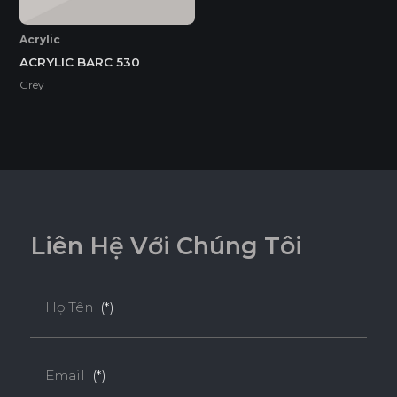
Acrylic
ACRYLIC BARC 530
Grey
L
i
ê
n
H
ệ
V
ớ
i
C
h
ú
n
g
T
ô
i
Họ Tên
(*)
Ván Plywood Phủ Acrylic
Email
(*)