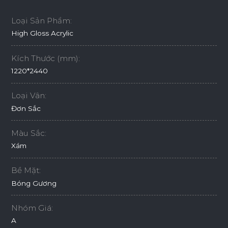
Loại Sản Phẩm:
High Gloss Acrylic
Kích Thước (mm):
1220*2440
Loại Vân:
Đơn Sắc
Màu Sắc:
Xám
Bề Mặt:
Bóng Gương
Nhóm Giá:
A