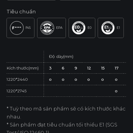
Tiêu chuẩn
F4S
EPA
E0
E1
Độ dày(mm)
Kích thước(mm)
3
6
9
12
15
17
2
1220*2440
o
o
o
o
o
o
o
1220*2745
o
* Tuỳ theo mã sản phẩm sẽ có kích thước khác
nhau.
* Sản phẩm đạt tiêu chuẩn tối thiểu E1 (SGS
Test/ ISO 12460-1).