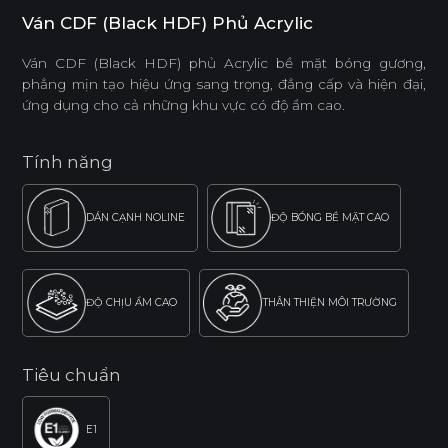
Ván CDF (Black HDF) Phủ Acrylic
Ván CDF (Black HDF) phủ Acrylic bề mặt bóng gương,
phẳng mịn tạo hiệu ứng sang trọng, đẳng cấp và hiện đại,
ứng dụng cho cả những khu vực có độ ẩm cao.
Tính năng
DÁN CẠNH NOLINE
ĐỘ BÓNG BỀ MẶT CAO
ĐỘ CHỊU ẨM CAO
THÂN THIỆN MÔI TRƯỜNG
Tiêu chuẩn
E1