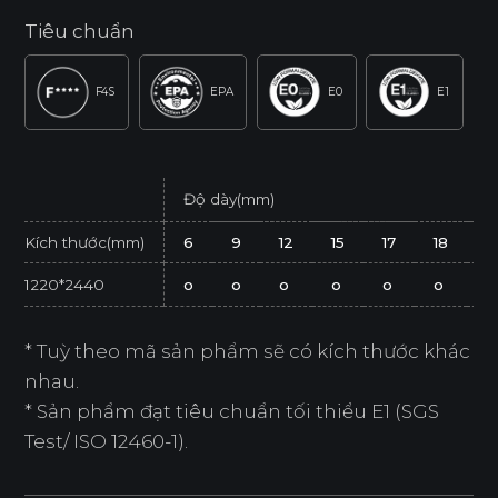
Tiêu chuẩn
F4S
EPA
E0
E1
Độ dày(mm)
Kích thước(mm)
6
9
12
15
17
18
2
1220*2440
o
o
o
o
o
o
o
* Tuỳ theo mã sản phẩm sẽ có kích thước khác
nhau.
* Sản phẩm đạt tiêu chuẩn tối thiểu E1 (SGS
Test/ ISO 12460-1).