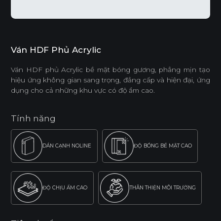
Ván HDF Phủ Acrylic
Ván HDF phủ Acrylic bề mặt bóng gương, phẳng mịn tạo
hiệu ứng không gian sang trọng, đẳng cấp và hiện đại, ứng
dụng cho cả những khu vực có độ ẩm cao.
Tính năng
DÁN CẠNH NOLINE
ĐỘ BÓNG BỀ MẶT CAO
ĐỘ CHỊU ẨM CAO
THÂN THIỆN MÔI TRƯỜNG