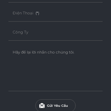
Ván Plywood phủ Acrylic bề mặt bóng gương được sử
dụng cho các khu vực có độ ẩm cao.
Điện Thoại
(*)
Tính năng
Công Ty
DÁN CẠNH NOLINE
ĐỘ BÓNG BỀ MẶT CAO
Hãy để lại lời nhắn cho chúng tôi.
ĐỘ CHỊU NƯỚC CAO
THÂN THIỆN MÔI TRƯỜNG
Tiêu chuẩn
Gửi Yêu Cầu
ENF
F4S
EPA