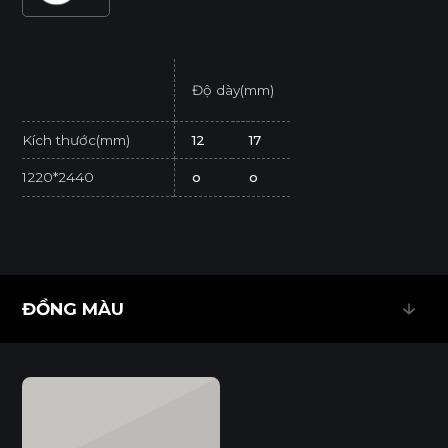
Độ dày(mm)
Kích thước(mm)
12
17
1220*2440
o
o
* Tuỳ theo mã sản phẩm sẽ có kích thước khác
nhau.
* Sản phẩm đạt tiêu chuẩn tối thiểu E1 (SGS
ĐỒNG MÀU
Test/ ISO 12460-1).
ĐỒNG MÀU