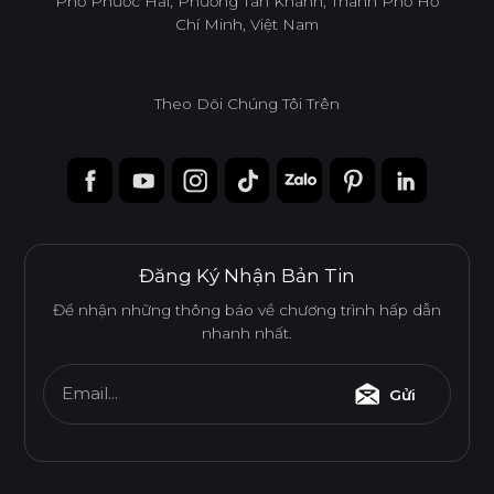
Phố Phước Hải, Phường Tân Khánh, Thành Phố Hồ
Chí Minh, Việt Nam
Theo Dõi Chúng Tôi Trên
Đăng Ký Nhận Bản Tin
Để nhận những thông báo về chương trình hấp dẫn
nhanh nhất.
Ván WPB Phủ Acrylic
Email...
Gửi
Ván WPB phủ Acrylic bề mặt bóng gương, phẳng mịn.
Được sử dụng cho các khu vực có độ ẩm, rò rỉ nước cao.