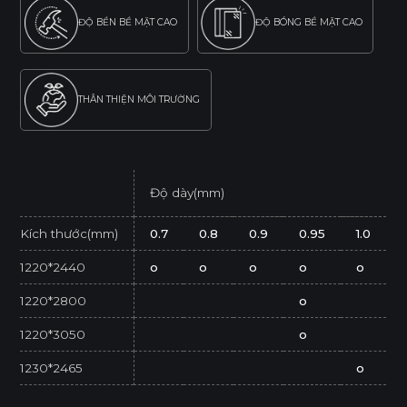
ĐỘ BỀN BỀ MẶT CAO
ĐỘ BÓNG BỀ MẶT CAO
THÂN THIỆN MÔI TRƯỜNG
Độ dày(mm)
Kích thước(mm)
0.7
0.8
0.9
0.95
1.0
1220*2440
o
o
o
o
o
1220*2800
o
1220*3050
o
1230*2465
o