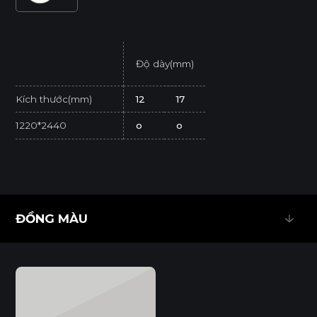
Độ dày(mm)
Kích thước(mm)
12
17
1220*2440
o
o
* Tuỳ theo mã sản phẩm sẽ có kích thước khác
nhau.
* Sản phẩm đạt tiêu chuẩn tối thiểu E1 (SGS
ĐỒNG MÀU
Test/ ISO 12460-1).
ĐỒNG MÀU