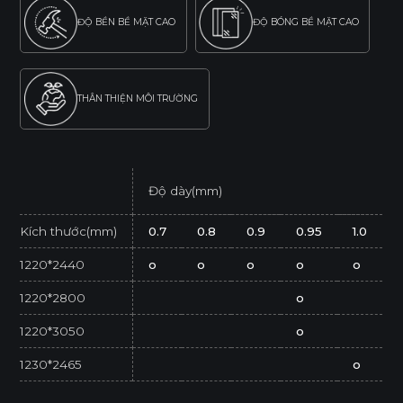
ĐỘ BỀN BỀ MẶT CAO
ĐỘ BÓNG BỀ MẶT CAO
THÂN THIỆN MÔI TRƯỜNG
Độ dày(mm)
Kích thước(mm)
0.7
0.8
0.9
0.95
1.0
1220*2440
o
o
o
o
o
1220*2800
o
1220*3050
o
1230*2465
o