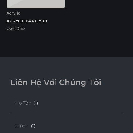
Acrylic
ACRYLIC BARC 5101
Light Grey
L
i
ê
n
H
ệ
V
ớ
i
C
h
ú
n
g
T
ô
i
Họ Tên
(*)
Ván Plywood Phủ Acrylic
Email
(*)