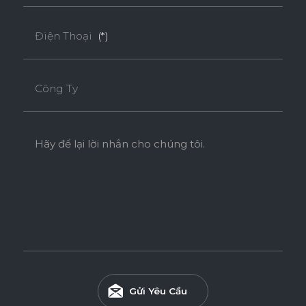
Ván Plywood phủ Acrylic bề mặt bóng gương được sử
dụng cho các khu vực có độ ẩm cao.
Điện Thoại
(*)
Tính năng
Công Ty
DÁN CẠNH NOLINE
ĐỘ BÓNG BỀ MẶT CAO
Hãy để lại lời nhắn cho chúng tôi.
ĐỘ CHỊU NƯỚC CAO
THÂN THIỆN MÔI TRƯỜNG
Tiêu chuẩn
Gửi Yêu Cầu
ENF
F4S
EPA