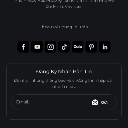
Phố Phước Hải, Phường Tân Khánh, Thành Phố Hồ
Chí Minh, Việt Nam
Theo Dõi Chúng Tôi Trên
Đăng Ký Nhận Bản Tin
Để nhận những thông báo về chương trình hấp dẫn
nhanh nhất.
Ván WPB Phủ Acrylic
Email...
Gửi
Ván WPB phủ Acrylic bề mặt bóng gương, phẳng mịn.
Được sử dụng cho các khu vực có độ ẩm, rò rỉ nước cao.