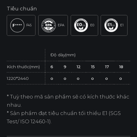
Tiêu chuẩn
F4S
EPA
E0
E1
Độ dày(mm)
Kích thước(mm)
6
9
12
15
17
18
2
1220*2440
o
o
o
o
o
o
o
* Tuỳ theo mã sản phẩm sẽ có kích thước khác
nhau.
* Sản phẩm đạt tiêu chuẩn tối thiểu E1 (SGS
Test/ ISO 12460-1).