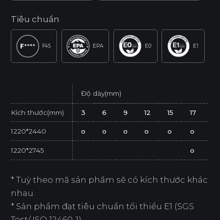
Tiêu chuẩn
F4S
EPA
E0
E1
Độ dày(mm)
Kích thước(mm)
3
6
9
12
15
17
2
1220*2440
o
o
o
o
o
o
o
1220*2745
o
* Tuỳ theo mã sản phẩm sẽ có kích thước khác
nhau.
* Sản phẩm đạt tiêu chuẩn tối thiểu E1 (SGS
Test/ ISO 12460-1).