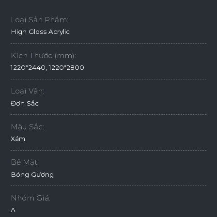
Loại Sản Phẩm:
High Gloss Acrylic
Kích Thước (mm):
1220*2440, 1220*2800
Loại Vân:
Đơn Sắc
Màu Sắc:
Xám
Bề Mặt:
Bóng Gương
Nhóm Giá:
A