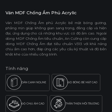
Ván MDF Chống Ẩm Phủ Acrylic
Ván MDF Chống Ẩm phủ Acrylic bề mặt bóng gương,
phẳng mịn giúp không gian sang trọng, đẳng cấp và hiện
đại, ứng dụng cho cả những khu vực có độ ẩm cao. Ngoài
dòng MDF Chống Ẩm tiêu chuẩn, An Cường còn cung cấp
dòng MDF Chống Ẩm đạt tiêu chuẩn V313 với khả năng
chịu ẩm cao hơn, đáp ứng các yêu cầu kỹ thuật và độ bền
khắt khe của nhiều công trình.
Tính năng
DÁN CẠNH NOLINE
ĐỘ BÓNG BỀ MẶT CAO
ĐỘ CHỊU ẨM CAO
THÂN THIỆN MÔI TRƯỜNG