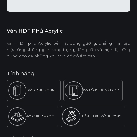
Ván HDF Phủ Acrylic
Ván HDF phủ Acrylic bề mặt bóng gương, phẳng mịn tạo
hiệu ứng không gian sang trọng, đẳng cấp và hiện đại, ứng
dụng cho cả những khu vực có độ ẩm cao.
Tính năng
DÁN CẠNH NOLINE
ĐỘ BÓNG BỀ MẶT CAO
ĐỘ CHỊU ẨM CAO
THÂN THIỆN MÔI TRƯỜNG