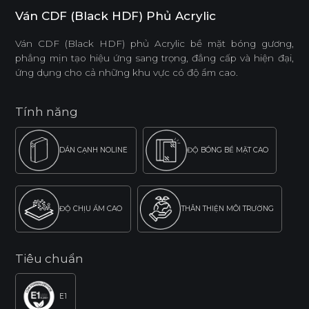
Ván CDF (Black HDF) Phủ Acrylic
Ván CDF (Black HDF) phủ Acrylic bề mặt bóng gương,
phẳng mịn tạo hiệu ứng sang trọng, đẳng cấp và hiện đại,
ứng dụng cho cả những khu vực có độ ẩm cao.
Tính năng
DÁN CẠNH NOLINE
ĐỘ BÓNG BỀ MẶT CAO
ĐỘ CHỊU ẨM CAO
THÂN THIỆN MÔI TRƯỜNG
Tiêu chuẩn
E1