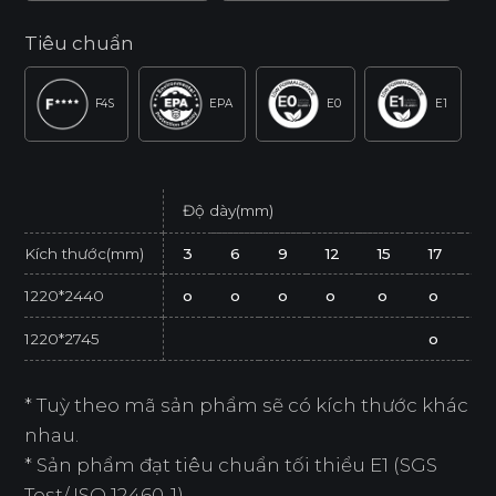
Tiêu chuẩn
F4S
EPA
E0
E1
Độ dày(mm)
Kích thước(mm)
3
6
9
12
15
17
2
1220*2440
o
o
o
o
o
o
o
1220*2745
o
* Tuỳ theo mã sản phẩm sẽ có kích thước khác
nhau.
* Sản phẩm đạt tiêu chuẩn tối thiểu E1 (SGS
Test/ ISO 12460-1).