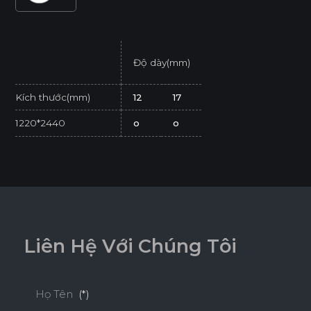
Độ dày(mm)
Kích thước(mm)
12
17
1220*2440
o
o
* Tuỳ theo mã sản phẩm sẽ có kích thước khác
nhau.
* Sản phẩm đạt tiêu chuẩn tối thiểu E1 (SGS
Test/ ISO 12460-1).
L
i
ê
n
H
ệ
V
ớ
i
C
h
ú
n
g
T
ô
i
Họ Tên
(*)