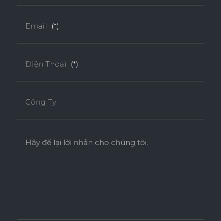
Email
(*)
Điện Thoại
(*)
Công Ty
Hãy để lại lời nhắn cho chúng tôi.
Ván Plywood Phủ Acrylic