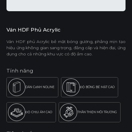
Ván HDF Phủ Acrylic
Ván HDF phủ Acrylic bề mặt bóng gương, phẳng mịn tạo
hiệu ứng không gian sang trọng, đẳng cấp và hiện đại, ứng
dụng cho cả những khu vực có độ ẩm cao.
Tính năng
DÁN CẠNH NOLINE
ĐỘ BÓNG BỀ MẶT CAO
ĐỘ CHỊU ẨM CAO
THÂN THIỆN MÔI TRƯỜNG