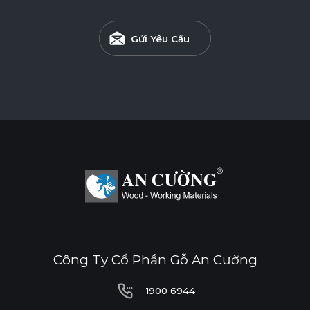
Ván Plywood phủ Acrylic bề mặt bóng gương được sử
dụng cho các khu vực có độ ẩm cao.
Gửi Yêu Cầu
Tính năng
DÁN CẠNH NOLINE
ĐỘ BÓNG BỀ MẶT CAO
ĐỘ CHỊU NƯỚC CAO
THÂN THIỆN MÔI TRƯỜNG
Công Ty Cổ Phần Gỗ An Cường
Tiêu chuẩn
1900 6944
ENF
F4S
EPA