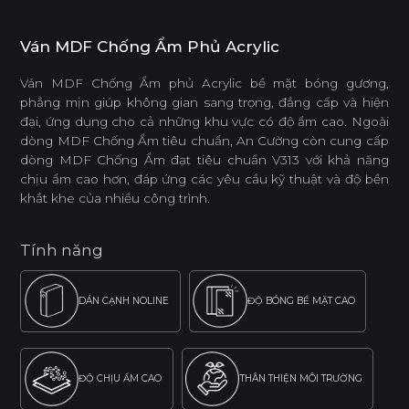
Ván MDF Chống Ẩm Phủ Acrylic
Ván MDF Chống Ẩm phủ Acrylic bề mặt bóng gương,
phẳng mịn giúp không gian sang trọng, đẳng cấp và hiện
đại, ứng dụng cho cả những khu vực có độ ẩm cao. Ngoài
dòng MDF Chống Ẩm tiêu chuẩn, An Cường còn cung cấp
dòng MDF Chống Ẩm đạt tiêu chuẩn V313 với khả năng
chịu ẩm cao hơn, đáp ứng các yêu cầu kỹ thuật và độ bền
khắt khe của nhiều công trình.
Tính năng
DÁN CẠNH NOLINE
ĐỘ BÓNG BỀ MẶT CAO
ĐỘ CHỊU ẨM CAO
THÂN THIỆN MÔI TRƯỜNG