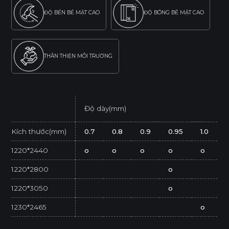
ĐỘ BỀN BỀ MẶT CAO
ĐỘ BÓNG BỀ MẶT CAO
THÂN THIỆN MÔI TRƯỜNG
Độ dày(mm)
Kích thước(mm)
0.7
0.8
0.9
0.95
1.0
1220*2440
o
o
o
o
o
1220*2800
o
1220*3050
o
1230*2465
o