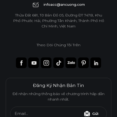
1900 6944
infoacc@ancuong.com
infoacc@ancuong.com
Thửa Đất 681, Tờ Bản Đồ 05, Đường ĐT 747B, Khu
Phố Phước Hải, Phường Tân Khánh, Thành Phố Hồ
Độ dày(mm)
Chí Minh, Việt Nam
Kích thước(mm)
9
12
15
17
1220*2440
o
o
o
o
Theo Dõi Chúng Tôi Trên
* Tuỳ theo mã sản phẩm sẽ có kích thước khác
nhau.
Đăng Ký Nhận Bản Tin
Để nhận những thông báo về chương trình hấp dẫn
nhanh nhất.
Ván WPB Phủ Acrylic
Email...
Gửi