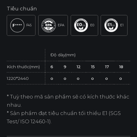
Tiêu chuẩn
F4S
EPA
E0
E1
Độ dày(mm)
Kích thước(mm)
6
9
12
15
17
18
2
1220*2440
o
o
o
o
o
o
o
* Tuỳ theo mã sản phẩm sẽ có kích thước khác
nhau.
* Sản phẩm đạt tiêu chuẩn tối thiểu E1 (SGS
Test/ ISO 12460-1).