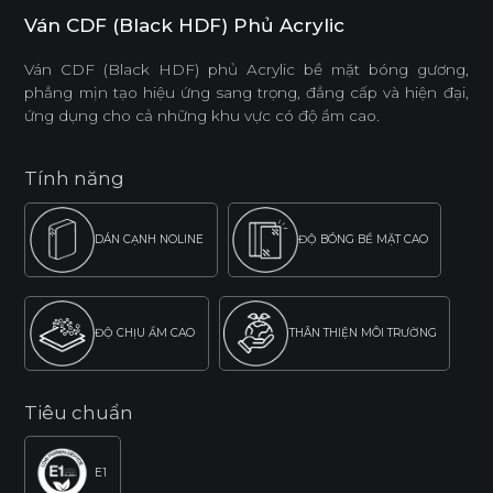
Ván CDF (Black HDF) Phủ Acrylic
Ván CDF (Black HDF) phủ Acrylic bề mặt bóng gương,
phẳng mịn tạo hiệu ứng sang trọng, đẳng cấp và hiện đại,
ứng dụng cho cả những khu vực có độ ẩm cao.
Tính năng
DÁN CẠNH NOLINE
ĐỘ BÓNG BỀ MẶT CAO
ĐỘ CHỊU ẨM CAO
THÂN THIỆN MÔI TRƯỜNG
Tiêu chuẩn
E1