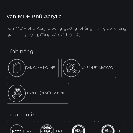
Ván MDF Phủ Acrylic
Ván MDF phủ Acrylic bóng gương, phẳng mịn giúp không
gian sang trọng, đẳng cấp và hiện đại.
Tính năng
DÁN CẠNH NOLINE
ĐỘ BỀN BỀ MẶT CAO
THÂN THIỆN MÔI TRƯỜNG
Tiêu chuẩn
F4S
EPA
E0
E1