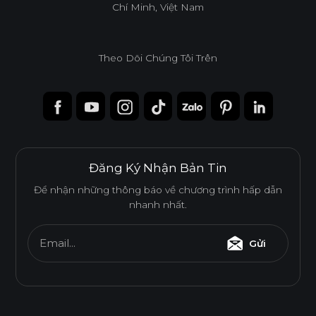
Độ dày(mm)
Chí Minh, Việt Nam
Kích thước(mm)
9
12
15
17
1220*2440
o
o
o
o
Theo Dõi Chúng Tôi Trên
* Tuỳ theo mã sản phẩm sẽ có kích thước khác
nhau.
Đăng Ký Nhận Bản Tin
Để nhận những thông báo về chương trình hấp dẫn
nhanh nhất.
Email...
Gửi