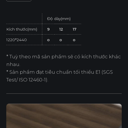
Độ dày(mm)
Kích thước(mm)
9
12
17
1220*2440
o
o
o
* Tuỳ theo mã sản phẩm sẽ có kích thước khác
nhau.
* Sản phẩm đạt tiêu chuẩn tối thiểu E1 (SGS
Test/ ISO 12460-1).