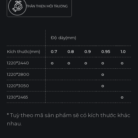
THÂN THIỆN MÔI TRƯỜNG
Độ dày(mm)
Kích thước(mm)
0.7
0.8
0.9
0.95
1.0
1220*2440
o
o
o
o
o
1220*2800
o
1220*3050
o
1230*2465
o
* Tuỳ theo mã sản phẩm sẽ có kích thước khác
nhau.