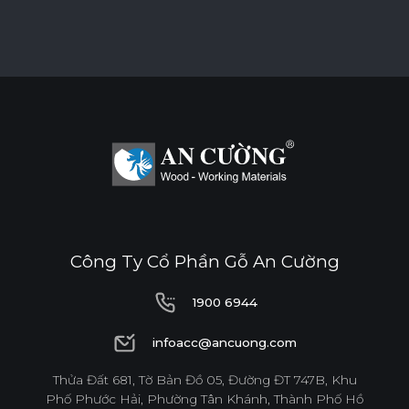
Tính năng
DÁN CẠNH NOLINE
ĐỘ BÓNG BỀ MẶT CAO
ĐỘ CHỊU NƯỚC CAO
THÂN THIỆN MÔI TRƯỜNG
Công Ty Cổ Phần Gỗ An Cường
Tiêu chuẩn
1900 6944
ENF
F4S
EPA
1900 6944
infoacc@ancuong.com
infoacc@ancuong.com
Thửa Đất 681, Tờ Bản Đồ 05, Đường ĐT 747B, Khu
Phố Phước Hải, Phường Tân Khánh, Thành Phố Hồ