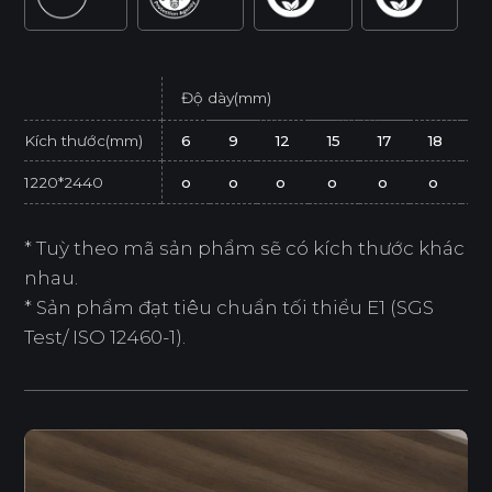
Độ dày(mm)
Kích thước(mm)
6
9
12
15
17
18
2
1220*2440
o
o
o
o
o
o
o
* Tuỳ theo mã sản phẩm sẽ có kích thước khác
nhau.
* Sản phẩm đạt tiêu chuẩn tối thiểu E1 (SGS
Test/ ISO 12460-1).