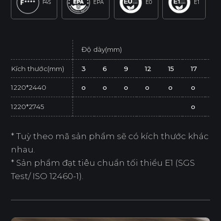
F4S
EPA
E0
E1
Độ dày(mm)
Kích thước(mm)
3
6
9
12
15
17
2
1220*2440
o
o
o
o
o
o
o
1220*2745
o
* Tuỳ theo mã sản phẩm sẽ có kích thước khác
nhau.
* Sản phẩm đạt tiêu chuẩn tối thiểu E1 (SGS
Test/ ISO 12460-1).