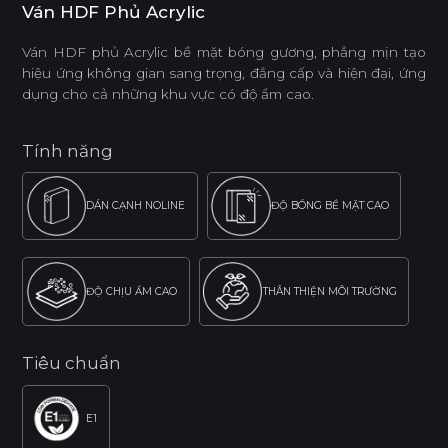
Ván HDF Phủ Acrylic
Ván HDF phủ Acrylic bề mặt bóng gương, phẳng mịn tạo
hiệu ứng không gian sang trọng, đẳng cấp và hiện đại, ứng
dụng cho cả những khu vực có độ ẩm cao.
Tính năng
DÁN CẠNH NOLINE
ĐỘ BÓNG BỀ MẶT CAO
ĐỘ CHỊU ẨM CAO
THÂN THIỆN MÔI TRƯỜNG
Tiêu chuẩn
E1