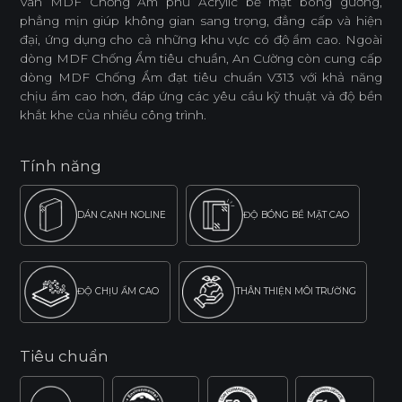
Ván MDF Chống Ẩm phủ Acrylic bề mặt bóng gương,
phẳng mịn giúp không gian sang trọng, đẳng cấp và hiện
đại, ứng dụng cho cả những khu vực có độ ẩm cao. Ngoài
dòng MDF Chống Ẩm tiêu chuẩn, An Cường còn cung cấp
dòng MDF Chống Ẩm đạt tiêu chuẩn V313 với khả năng
chịu ẩm cao hơn, đáp ứng các yêu cầu kỹ thuật và độ bền
khắt khe của nhiều công trình.
Tính năng
DÁN CẠNH NOLINE
ĐỘ BÓNG BỀ MẶT CAO
ĐỘ CHỊU ẨM CAO
THÂN THIỆN MÔI TRƯỜNG
Tiêu chuẩn