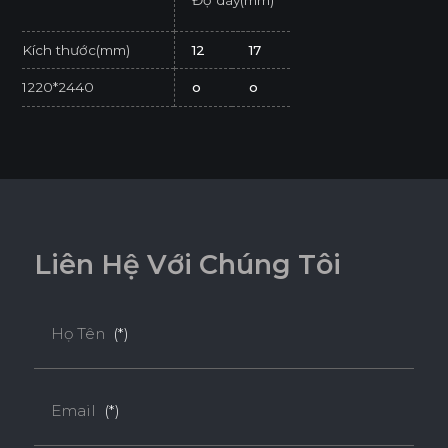
Độ dày(mm)
Kích thước(mm)
12
17
1220*2440
o
o
* Tuỳ theo mã sản phẩm sẽ có kích thước khác
nhau.
* Sản phẩm đạt tiêu chuẩn tối thiểu E1 (SGS
Test/ ISO 12460-1).
L
i
ê
n
H
ệ
V
ớ
i
C
h
ú
n
g
T
ô
i
Họ Tên
(*)
Email
(*)