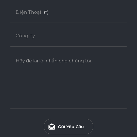
Điện Thoại
(*)
Công Ty
Hãy để lại lời nhắn cho chúng tôi.
Ván Plywood Phủ Acrylic
Ván Plywood phủ Acrylic bề mặt bóng gương được sử
dụng cho các khu vực có độ ẩm cao.
Gửi Yêu Cầu