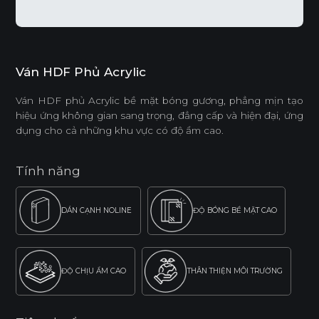
Ván HDF Phủ Acrylic
Ván HDF phủ Acrylic bề mặt bóng gương, phẳng mịn tạo
hiệu ứng không gian sang trọng, đẳng cấp và hiện đại, ứng
dụng cho cả những khu vực có độ ẩm cao.
Tính năng
DÁN CẠNH NOLINE
ĐỘ BÓNG BỀ MẶT CAO
ĐỘ CHỊU ẨM CAO
THÂN THIỆN MÔI TRƯỜNG