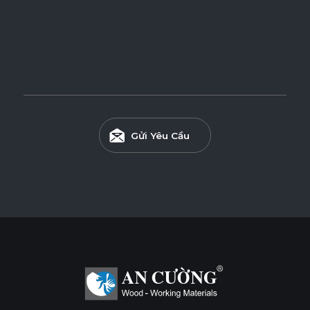
Độ dày(mm)
Kích thước(mm)
9
12
15
17
1220*2440
o
o
o
o
Gửi Yêu Cầu
* Tuỳ theo mã sản phẩm sẽ có kích thước khác
nhau.