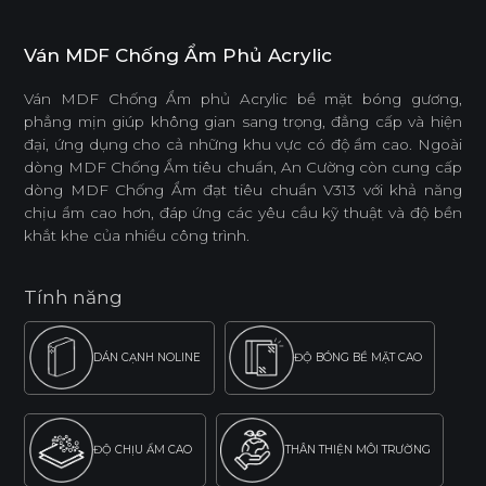
Ván MDF Chống Ẩm Phủ Acrylic
Ván MDF Chống Ẩm phủ Acrylic bề mặt bóng gương,
phẳng mịn giúp không gian sang trọng, đẳng cấp và hiện
đại, ứng dụng cho cả những khu vực có độ ẩm cao. Ngoài
dòng MDF Chống Ẩm tiêu chuẩn, An Cường còn cung cấp
dòng MDF Chống Ẩm đạt tiêu chuẩn V313 với khả năng
chịu ẩm cao hơn, đáp ứng các yêu cầu kỹ thuật và độ bền
khắt khe của nhiều công trình.
Tính năng
DÁN CẠNH NOLINE
ĐỘ BÓNG BỀ MẶT CAO
ĐỘ CHỊU ẨM CAO
THÂN THIỆN MÔI TRƯỜNG