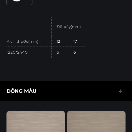
Độ dày(mm)
Kích thước(mm)
12
17
1220*2440
o
o
* Tuỳ theo mã sản phẩm sẽ có kích thước khác
nhau.
* Sản phẩm đạt tiêu chuẩn tối thiểu E1 (SGS
ĐỒNG MÀU
Test/ ISO 12460-1).
ĐỒNG MÀU