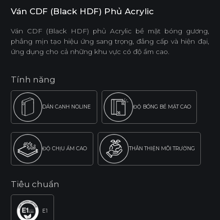
Ván CDF (Black HDF) Phủ Acrylic
Ván CDF (Black HDF) phủ Acrylic bề mặt bóng gương,
phẳng mịn tạo hiệu ứng sang trọng, đẳng cấp và hiện đại,
ứng dụng cho cả những khu vực có độ ẩm cao.
Tính năng
DÁN CẠNH NOLINE
ĐỘ BÓNG BỀ MẶT CAO
ĐỘ CHỊU ẨM CAO
THÂN THIỆN MÔI TRƯỜNG
Tiêu chuẩn
E1