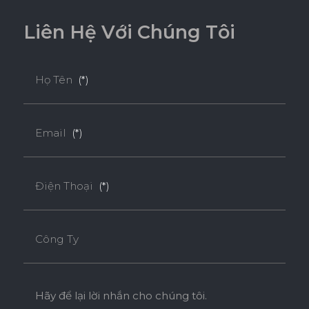
Ván Plywood phủ Acrylic bề mặt bóng gương được sử
dụng cho các khu vực có độ ẩm cao.
L
i
ê
n
H
ệ
V
ớ
i
C
h
ú
n
g
T
ô
i
Tính năng
Họ Tên
(*)
DÁN CẠNH NOLINE
ĐỘ BÓNG BỀ MẶT CAO
Email
(*)
ĐỘ CHỊU NƯỚC CAO
Điện Thoại
(*)
THÂN THIỆN MÔI TRƯỜNG
Công Ty
Tiêu chuẩn
Hãy để lại lời nhắn cho chúng tôi.
ENF
F4S
EPA