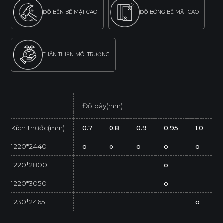
ĐỘ BỀN BỀ MẶT CAO
ĐỘ BÓNG BỀ MẶT CAO
THÂN THIỆN MÔI TRƯỜNG
Độ dày(mm)
Kích thước(mm)
0.7
0.8
0.9
0.95
1.0
1220*2440
o
o
o
o
o
1220*2800
o
1220*3050
o
1230*2465
o