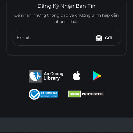
Đăng Ký Nhận Bản Tin
Tính năng
Để nhận những thông báo về chương trình hấp dẫn
nhanh nhất.
CHỐNG NƯỚC
CHỐNG MỐI MỌT
Email...
Gửi
DÁN CẠNH NOLINE
ĐỘ BÓNG BỀ MẶT CAO
THÂN THIỆN MÔI TRƯỜNG
Tiêu chuẩn
E0