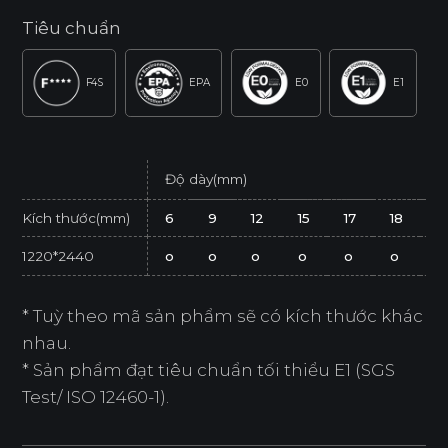
Tiêu chuẩn
F4S
EPA
E0
E1
Độ dày(mm)
Kích thước(mm)
6
9
12
15
17
18
2
1220*2440
o
o
o
o
o
o
o
* Tuỳ theo mã sản phẩm sẽ có kích thước khác
nhau.
* Sản phẩm đạt tiêu chuẩn tối thiểu E1 (SGS
Test/ ISO 12460-1).