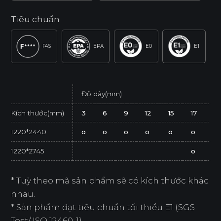
Tiêu chuẩn
F4S
EPA
E0
E1
Độ dày(mm)
Kích thước(mm)
3
6
9
12
15
17
2
1220*2440
o
o
o
o
o
o
o
1220*2745
o
* Tuỳ theo mã sản phẩm sẽ có kích thước khác
nhau.
* Sản phẩm đạt tiêu chuẩn tối thiểu E1 (SGS
Test/ ISO 12460-1).