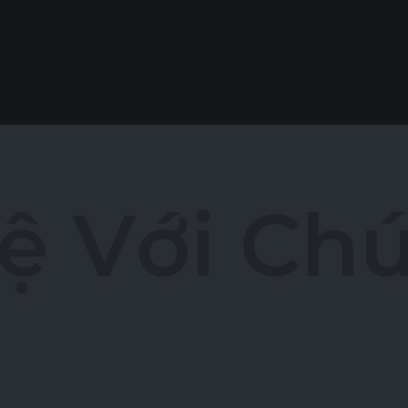
ệ
V
ớ
i
C
h