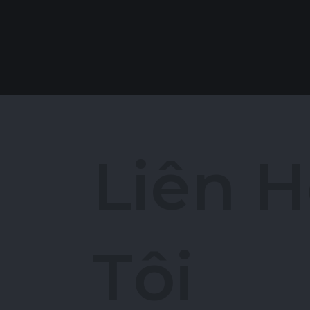
L
i
ê
n
H
T
ô
i