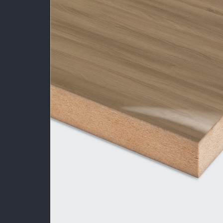
Sản Phẩm
Dự Án