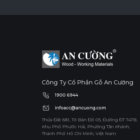
Công Ty Cổ Phần Gỗ An Cường
1900 6944
1900 6944
infoacc@ancuong.com
infoacc@ancuong.com
Thửa Đất 681, Tờ Bản Đồ 05, Đường ĐT 747B,
Khu Phố Phước Hải, Phường Tân Khánh,
Thành Phố Hồ Chí Minh, Việt Nam