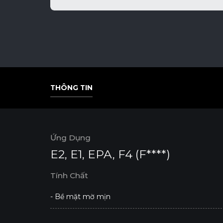
THÔNG TIN
THÔNG TIN
Ứng Dụng
E2, E1, EPA, F4 (F****)
Tính Chất
- Bề mặt mờ mịn