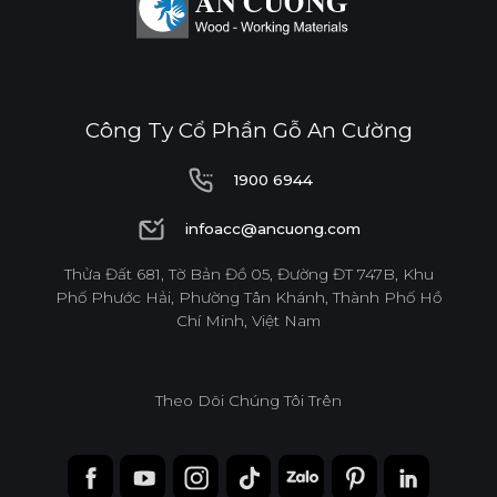
Công Ty Cổ Phần Gỗ An Cường
1900 6944
1900 6944
infoacc@ancuong.com
infoacc@ancuong.com
Thửa Đất 681, Tờ Bản Đồ 05, Đường ĐT 747B, Khu
Phố Phước Hải, Phường Tân Khánh, Thành Phố Hồ
Chí Minh, Việt Nam
Theo Dõi Chúng Tôi Trên