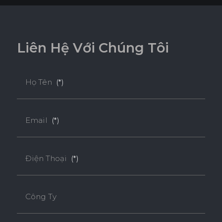
L
i
ê
n
H
ệ
V
ớ
i
C
h
ú
n
g
T
ô
i
Họ Tên
(*)
Email
(*)
Điện Thoại
(*)
Công Ty