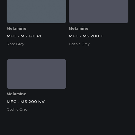
* Tuỳ theo mã sản phẩm sẽ có kích thước khác
nhau.
Melamine
Melamine
MFC - MS 120 PL
MFC - MS 200 T
Slate Grey
Gothic Grey
Melamine
MFC - MS 200 NV
Gothic Grey