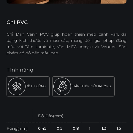
Chỉ PVC
Chỉ Dán Cạnh PVC giúp hoàn thiện mép cạnh ván, đa
dạng kích thước và màu sắc, mang đến giải pháp đồng
màu với Tấm Laminate, Ván MFC, Acrylic và Veneer. Sản
phẩm có độ bền màu cao.
Tính năng
DỄ THI CÔNG
THÂN THIỆN MÔI TRƯỜNG
Độ Dày(mm)
Rộng(mm)
0.45
0.5
0.8
1
1.3
1.5