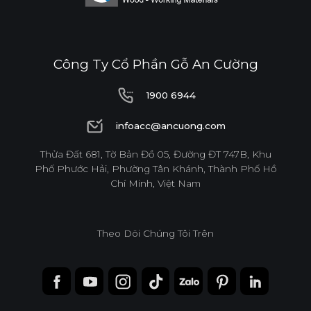
Công Ty Cổ Phần Gỗ An Cường
1900 6944
1900 6944
infoacc@ancuong.com
infoacc@ancuong.com
Thửa Đất 681, Tờ Bản Đồ 05, Đường ĐT 747B, Khu
Phố Phước Hải, Phường Tân Khánh, Thành Phố Hồ
Chí Minh, Việt Nam
Theo Dõi Chúng Tôi Trên