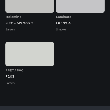
Melamine
Laminate
MFC - MS 203 T
LK 102 A
Sarsen
Smoke
PPET / PVC
F203
Sarsen