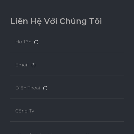
L
i
ê
n
H
ệ
V
ớ
i
C
h
ú
n
g
T
ô
i
Họ Tên
(*)
Email
(*)
Điện Thoại
(*)
Công Ty