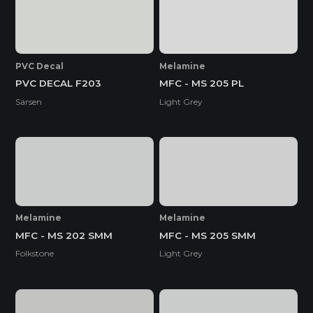
* Tuỳ theo mã sản phẩm sẽ có kích thước khác
nhau.
PVC Decal
Melamine
PVC DECAL F203
MFC - MS 205 PL
Sarsen
Light Grey
Melamine
Melamine
MFC - MS 202 SMM
MFC - MS 205 SMM
Folkstone
Light Grey