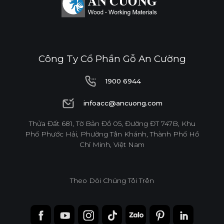
Công Ty Cổ Phần Gỗ An Cường
1900 6944
1900 6944
infoacc@ancuong.com
infoacc@ancuong.com
Thửa Đất 681, Tờ Bản Đồ 05, Đường ĐT 747B, Khu
Phố Phước Hải, Phường Tân Khánh, Thành Phố Hồ
Chí Minh, Việt Nam
Theo Dõi Chúng Tôi Trên