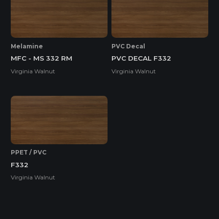
* Tuỳ theo mã sản phẩm sẽ có kích thước khác
nhau.
Melamine
PVC Decal
MFC - MS 332 RM
PVC DECAL F332
Virginia Walnut
Virginia Walnut
PPET / PVC
F332
Virginia Walnut