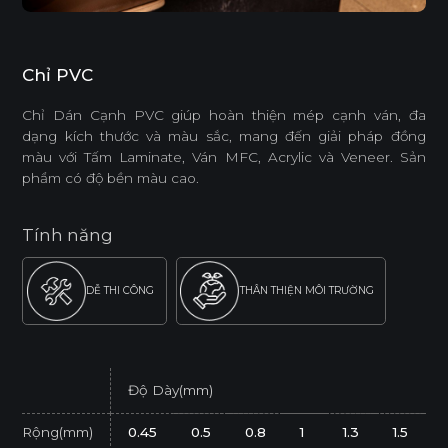
Chỉ PVC
Chỉ Dán Cạnh PVC giúp hoàn thiện mép cạnh ván, đa
dạng kích thước và màu sắc, mang đến giải pháp đồng
màu với Tấm Laminate, Ván MFC, Acrylic và Veneer. Sản
phẩm có độ bền màu cao.
Tính năng
DỄ THI CÔNG
THÂN THIỆN MÔI TRƯỜNG
Độ Dày(mm)
Rộng(mm)
0.45
0.5
0.8
1
1.3
1.5