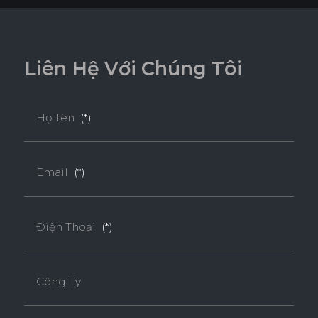
L
i
ê
n
H
ệ
V
ớ
i
C
h
ú
n
g
T
ô
i
Họ Tên
(*)
Email
(*)
Điện Thoại
(*)
Công Ty