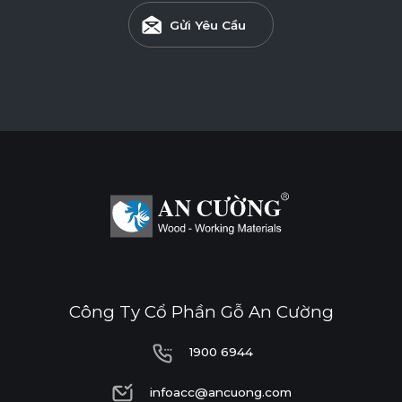
Gửi Yêu Cầu
Công Ty Cổ Phần Gỗ An Cường
1900 6944
1900 6944
infoacc@ancuong.com