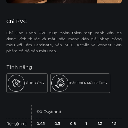
Chỉ PVC
Chỉ Dán Cạnh PVC giúp hoàn thiện mép cạnh ván, đa
dạng kích thước và màu sắc, mang đến giải pháp đồng
màu với Tấm Laminate, Ván MFC, Acrylic và Veneer. Sản
phẩm có độ bền màu cao.
Tính năng
DỄ THI CÔNG
THÂN THIỆN MÔI TRƯỜNG
Độ Dày(mm)
Rộng(mm)
0.45
0.5
0.8
1
1.3
1.5