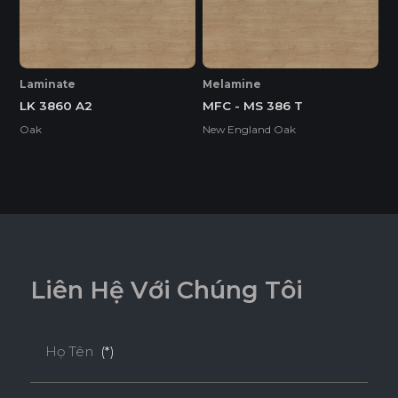
* Tuỳ theo mã sản phẩm sẽ có kích thước khác
nhau.
Laminate
Melamine
LK 3860 A2
MFC - MS 386 T
Oak
New England Oak
L
i
ê
n
H
ệ
V
ớ
i
C
h
ú
n
g
T
ô
i
Họ Tên
(*)