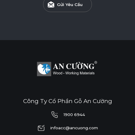
Gửi Yêu Cầu
Công Ty Cổ Phần Gỗ An Cường
1900 6944
1900 6944
infoacc@ancuong.com