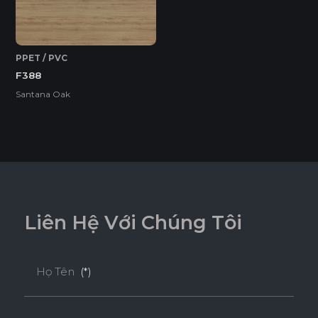
PPET / PVC
F388
Santana Oak
L
i
ê
n
H
ệ
V
ớ
i
C
h
ú
n
g
T
ô
i
Họ Tên
(*)