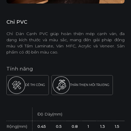
Chỉ PVC
Chỉ Dán Cạnh PVC giúp hoàn thiện mép cạnh ván, đa
dạng kích thước và màu sắc, mang đến giải pháp đồng
màu với Tấm Laminate, Ván MFC, Acrylic và Veneer. Sản
phẩm có độ bền màu cao.
Tính năng
DỄ THI CÔNG
THÂN THIỆN MÔI TRƯỜNG
Độ Dày(mm)
Rộng(mm)
0.45
0.5
0.8
1
1.3
1.5