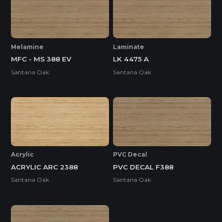
* Tuỳ theo mã sản phẩm sẽ có kích thước khác
nhau.
Melamine
Laminate
MFC - MS 388 EV
LK 4475 A
Santana Oak
Santana Oak
Acrylic
PVC Decal
ACRYLIC ARC 2388
PVC DECAL F388
Santana Oak
Santana Oak