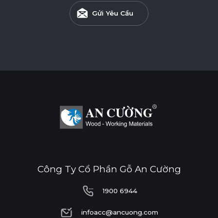
Gửi Yêu Cầu
Công Ty Cổ Phần Gỗ An Cường
1900 6944
1900 6944
infoacc@ancuong.com