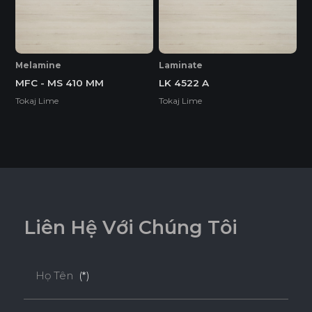
* Tuỳ theo mã sản phẩm sẽ có kích thước khác
nhau.
Melamine
Laminate
MFC - MS 410 MM
LK 4522 A
Tokaj Lime
Tokaj Lime
L
i
ê
n
H
ệ
V
ớ
i
C
h
ú
n
g
T
ô
i
Họ Tên
(*)