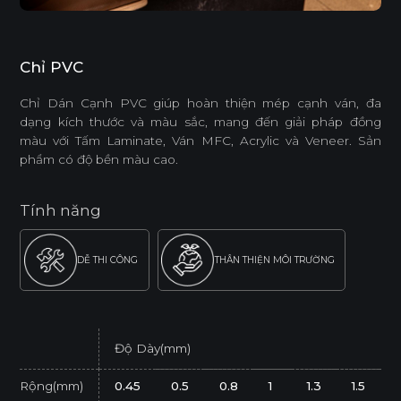
Chỉ PVC
Chỉ Dán Cạnh PVC giúp hoàn thiện mép cạnh ván, đa
dạng kích thước và màu sắc, mang đến giải pháp đồng
màu với Tấm Laminate, Ván MFC, Acrylic và Veneer. Sản
phẩm có độ bền màu cao.
Tính năng
DỄ THI CÔNG
THÂN THIỆN MÔI TRƯỜNG
Độ Dày(mm)
Rộng(mm)
0.45
0.5
0.8
1
1.3
1.5