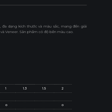
 đa dạng kích thước và màu sắc, mang đến giải
 và Veneer. Sản phẩm có độ bền màu cao.
1
1.3
1.5
2
o
o