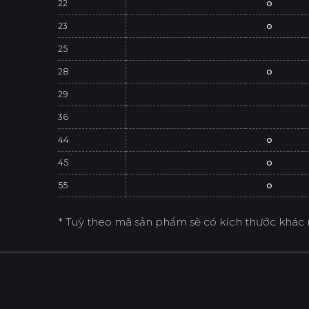
22
o
23
o
25
28
o
29
36
44
o
45
o
55
o
* Tuỳ theo mã sản phẩm sẽ có kích thước khác 