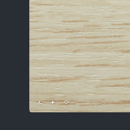
Sản Phẩm
Dự Án