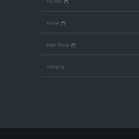
Họ Tên
(*)
Email
(*)
Điện Thoại
(*)
Công Ty