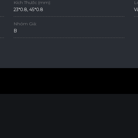
Kích Thước (mm):
L
23*0.8, 45*0.8
V
Nhóm Giá:
B