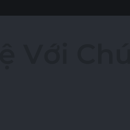
ệ
V
ớ
i
C
h