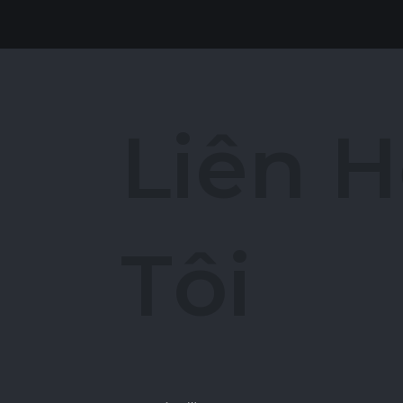
L
i
ê
n
H
T
ô
i