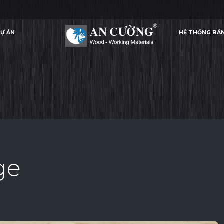
Ự ÁN
HỆ THỐNG BÁ
WOODGRAIN EDGE
WOODGRAIN EDGE
WOODGRAIN EDGE
CHỈ PVC
Ự ÁN
HỆ THỐNG BÁ
CHỈ PVC
ge