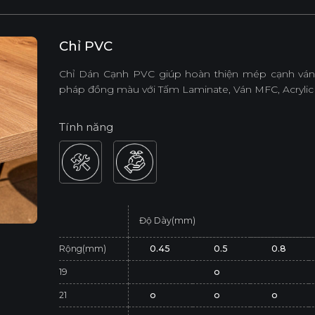
Chỉ PVC
Chỉ Dán Cạnh PVC giúp hoàn thiện mép cạnh ván,
pháp đồng màu với Tấm Laminate, Ván MFC, Acrylic
Tính năng
Độ Dày(mm)
Rộng(mm)
0.45
0.5
0.8
19
o
21
o
o
o