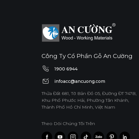
Công Ty Cổ Phần Gỗ An Cường
1900 6944
1900 6944
infoacc@ancuong.com
infoacc@ancuong.com
Thửa Đất 681, Tờ Bản Đồ 05, Đường ĐT 747B,
Khu Phố Phước Hải, Phường Tân Khánh,
Thành Phố Hồ Chí Minh, Việt Nam
Theo Dõi Chúng Tôi Trên