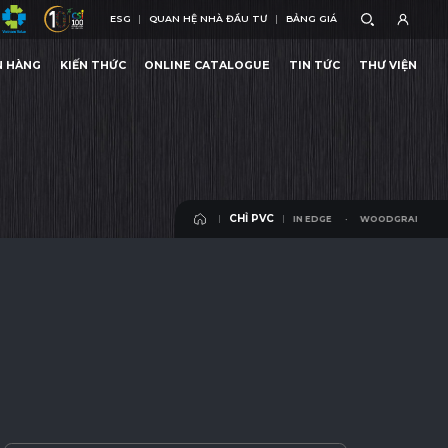
ESG
QUAN HỆ NHÀ ĐẦU TƯ
BẢNG GIÁ
ESG
QUAN HỆ NHÀ ĐẦU TƯ
BẢNG GIÁ
N HÀNG
KIẾN THỨC
ONLINE CATALOGUE
TIN TỨC
THƯ VIỆN
WOODGRAIN EDGE
N HÀNG
KIẾN THỨC
ONLINE CATALOGUE
TIN TỨC
THƯ VIỆN
CHỈ PVC
WOODGRAIN EDGE
WOODGRAIN EDGE
CHỈ PVC