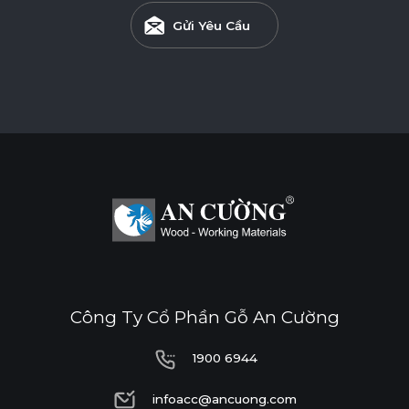
Gửi Yêu Cầu
Công Ty Cổ Phần Gỗ An Cường
1900 6944
1900 6944
infoacc@ancuong.com