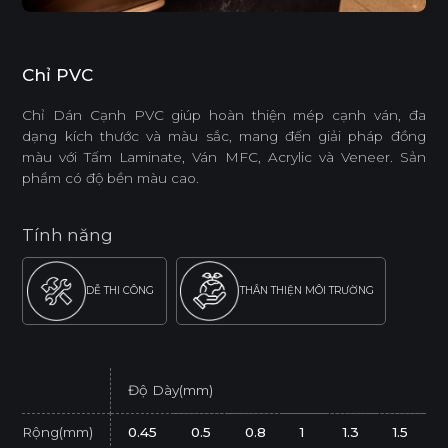
Chỉ PVC
Chỉ Dán Cạnh PVC giúp hoàn thiện mép cạnh ván, đa
dạng kích thước và màu sắc, mang đến giải pháp đồng
màu với Tấm Laminate, Ván MFC, Acrylic và Veneer. Sản
phẩm có độ bền màu cao.
Tính năng
DỄ THI CÔNG
THÂN THIỆN MÔI TRƯỜNG
Độ Dày(mm)
Rộng(mm)
0.45
0.5
0.8
1
1.3
1.5