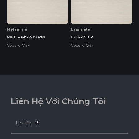
* Tuỳ theo mã sản phẩm sẽ có kích thước khác
nhau.
Melamine
Laminate
MFC - MS 419 RM
LK 4450 A
Coburg Oak
Coburg Oak
L
i
ê
n
H
ệ
V
ớ
i
C
h
ú
n
g
T
ô
i
Họ Tên
(*)