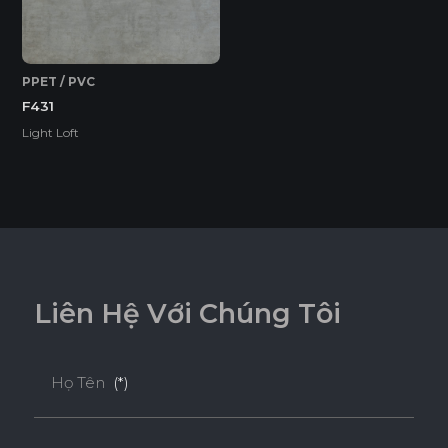
PPET / PVC
F431
Light Loft
L
i
ê
n
H
ệ
V
ớ
i
C
h
ú
n
g
T
ô
i
Họ Tên
(*)