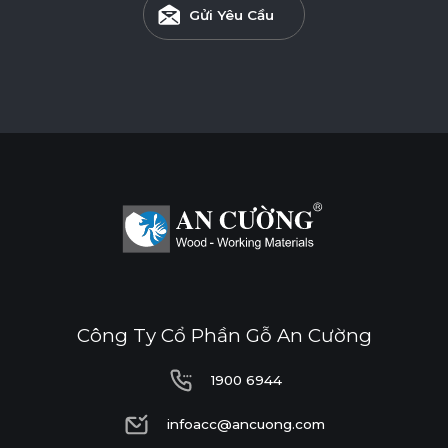
Gửi Yêu Cầu
Công Ty Cổ Phần Gỗ An Cường
1900 6944
1900 6944
infoacc@ancuong.com