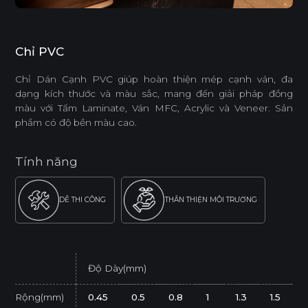
Chỉ PVC
Chỉ Dán Cạnh PVC giúp hoàn thiện mép cạnh ván, đa
dạng kích thước và màu sắc, mang đến giải pháp đồng
màu với Tấm Laminate, Ván MFC, Acrylic và Veneer. Sản
phẩm có độ bền màu cao.
Tính năng
DỄ THI CÔNG
THÂN THIỆN MÔI TRƯỜNG
Độ Dày(mm)
Rộng(mm)
0.45
0.5
0.8
1
1.3
1.5