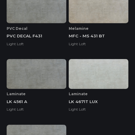
* Tuỳ theo mã sản phẩm sẽ có kích thước khác
nhau.
PVC Decal
Melamine
PVC DECAL F431
MFC - MS 431 BT
Light Loft
Light Loft
Laminate
Laminate
LK 4561 A
LK 4671T LUX
Light Loft
Light Loft