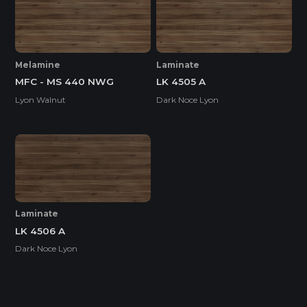
* Tuỳ theo mã sản phẩm sẽ có kích thước khác
nhau.
Melamine
Laminate
MFC - MS 440 NWG
LK 4505 A
Lyon Walnut
Dark Noce Lyon
Laminate
LK 4506 A
Dark Noce Lyon