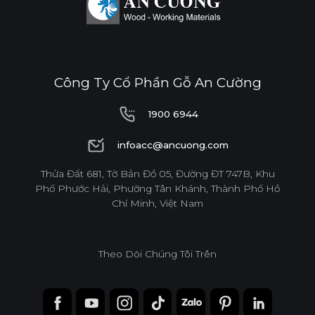
Công Ty Cổ Phần Gỗ An Cường
1900 6944
1900 6944
infoacc@ancuong.com
infoacc@ancuong.com
Thửa Đất 681, Tờ Bản Đồ 05, Đường ĐT 747B, Khu
Phố Phước Hải, Phường Tân Khánh, Thành Phố Hồ
Chí Minh, Việt Nam
Theo Dõi Chúng Tôi Trên