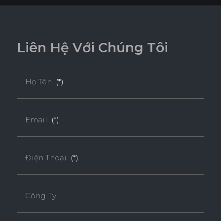
L
i
ê
n
H
ệ
V
ớ
i
C
h
ú
n
g
T
ô
i
Họ Tên
(*)
Email
(*)
Điện Thoại
(*)
Công Ty