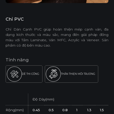
Chỉ PVC
Chỉ Dán Cạnh PVC giúp hoàn thiện mép cạnh ván, đa
dạng kích thước và màu sắc, mang đến giải pháp đồng
màu với Tấm Laminate, Ván MFC, Acrylic và Veneer. Sản
phẩm có độ bền màu cao.
Tính năng
DỄ THI CÔNG
THÂN THIỆN MÔI TRƯỜNG
Độ Dày(mm)
Rộng(mm)
0.45
0.5
0.8
1
1.3
1.5