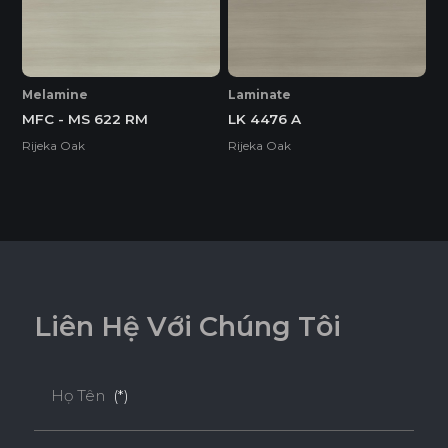
* Tuỳ theo mã sản phẩm sẽ có kích thước khác
nhau.
Melamine
Laminate
MFC - MS 622 RM
LK 4476 A
Rijeka Oak
Rijeka Oak
L
i
ê
n
H
ệ
V
ớ
i
C
h
ú
n
g
T
ô
i
Họ Tên
(*)