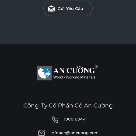
Gửi Yêu Cầu
Công Ty Cổ Phần Gỗ An Cường
1900 6944
1900 6944
infoacc@ancuong.com