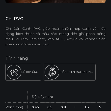
Chỉ PVC
Chỉ Dán Cạnh PVC giúp hoàn thiện mép cạnh ván, đa
dạng kích thước và màu sắc, mang đến giải pháp đồng
màu với Tấm Laminate, Ván MFC, Acrylic và Veneer. Sản
phẩm có độ bền màu cao.
Tính năng
DỄ THI CÔNG
THÂN THIỆN MÔI TRƯỜNG
Độ Dày(mm)
Rộng(mm)
0.45
0.5
0.8
1
1.3
1.5