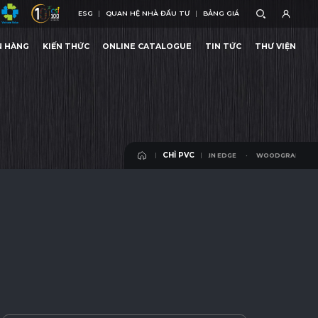
ESG
QUAN HỆ NHÀ ĐẦU TƯ
BẢNG GIÁ
ESG
QUAN HỆ NHÀ ĐẦU TƯ
BẢNG GIÁ
N HÀNG
KIẾN THỨC
ONLINE CATALOGUE
TIN TỨC
THƯ VIỆN
WOODGRAIN EDGE
N HÀNG
KIẾN THỨC
ONLINE CATALOGUE
TIN TỨC
THƯ VIỆN
CHỈ PVC
WOODGRAIN EDGE
WOODGRAIN EDGE
CHỈ PVC