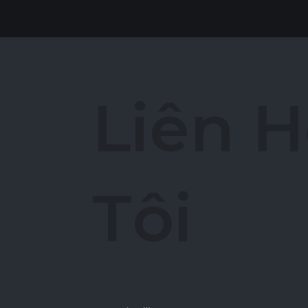
L
i
ê
n
H
T
ô
i