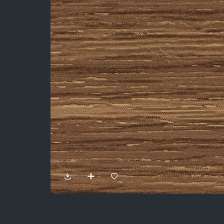
Sản Phẩm
Dự Án