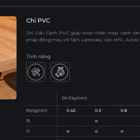
Chỉ PVC
Chỉ Dán Cạnh PVC giúp hoàn thiện mép cạnh ván,
pháp đồng màu với Tấm Laminate, Ván MFC, Acrylic
Tính năng
Độ Dày(mm)
Rộng(mm)
0.45
0.5
0.8
19
o
21
o
o
o