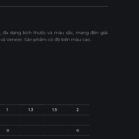
 đa dạng kích thước và màu sắc, mang đến giải
 và Veneer. Sản phẩm có độ bền màu cao.
1
1.3
1.5
2
o
o