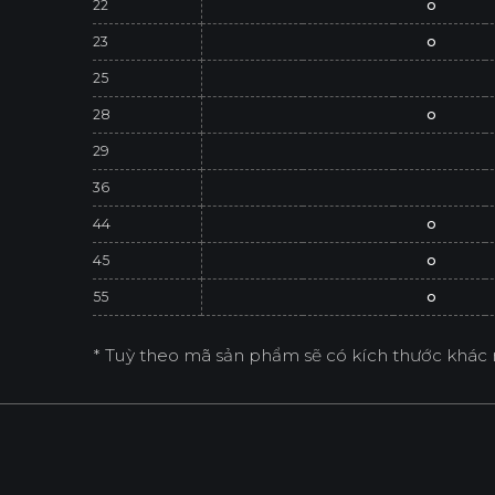
22
o
23
o
25
28
o
29
36
44
o
45
o
55
o
* Tuỳ theo mã sản phẩm sẽ có kích thước khác 