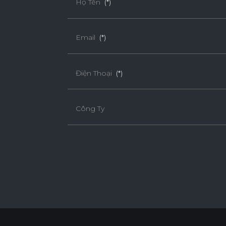
Họ Tên
(*)
Email
(*)
Điện Thoại
(*)
Công Ty