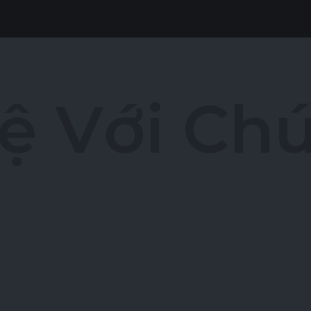
ệ
V
ớ
i
C
h