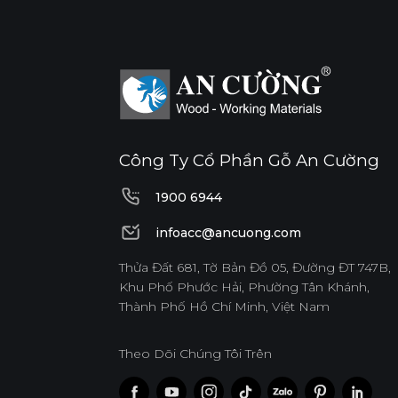
Công Ty Cổ Phần Gỗ An Cường
1900 6944
1900 6944
infoacc@ancuong.com
infoacc@ancuong.com
Thửa Đất 681, Tờ Bản Đồ 05, Đường ĐT 747B,
Khu Phố Phước Hải, Phường Tân Khánh,
Thành Phố Hồ Chí Minh, Việt Nam
Theo Dõi Chúng Tôi Trên