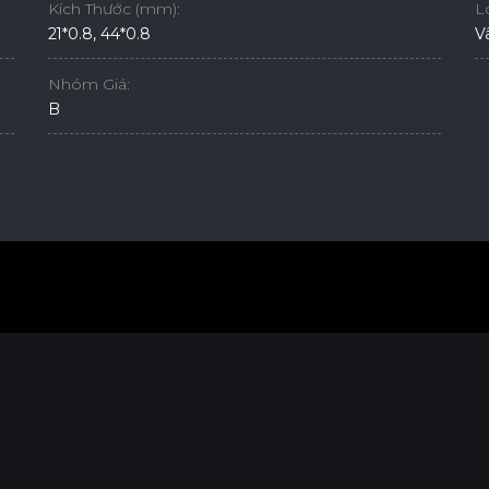
Kích Thước (mm):
L
21*0.8, 44*0.8
V
Nhóm Giá:
B