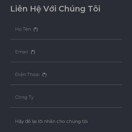
55
o
o
L
i
ê
n
H
ệ
V
ớ
i
C
h
ú
n
g
T
ô
i
* Tuỳ theo mã sản phẩm sẽ có kích thước khác
Họ Tên
(*)
nhau.
Email
(*)
Điện Thoại
(*)
Công Ty
Hãy để lại lời nhắn cho chúng tôi.