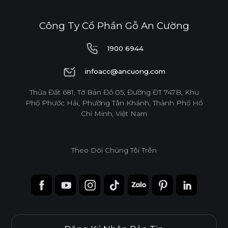
Công Ty Cổ Phần Gỗ An Cường
1900 6944
1900 6944
infoacc@ancuong.com
infoacc@ancuong.com
Thửa Đất 681, Tờ Bản Đồ 05, Đường ĐT 747B, Khu
Phố Phước Hải, Phường Tân Khánh, Thành Phố Hồ
Chí Minh, Việt Nam
Theo Dõi Chúng Tôi Trên