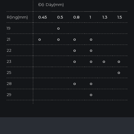
Độ Dày(mm)
Rộng(mm)
0.45
0.5
0.8
1
1.3
1.5
19
o
21
o
o
o
o
22
o
o
23
o
o
o
o
25
o
28
o
o
29
o
36
44
o
o
45
o
o