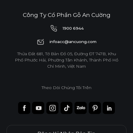
Công Ty Cổ Phần Gỗ An Cường
1900 6944
1900 6944
infoacc@ancuong.com
infoacc@ancuong.com
Thửa Đất 681, Tờ Bản Đồ 05, Đường ĐT 747B, Khu
Phố Phước Hải, Phường Tân Khánh, Thành Phố Hồ
Chí Minh, Việt Nam
Theo Dõi Chúng Tôi Trên