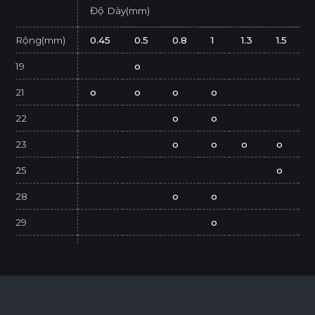
Độ Dày(mm)
Rộng(mm)
0.45
0.5
0.8
1
1.3
1.5
19
o
21
o
o
o
o
22
o
o
23
o
o
o
o
25
o
28
o
o
29
o
36
44
o
o
45
o
o