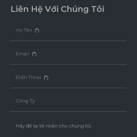
55
o
o
L
i
ê
n
H
ệ
V
ớ
i
C
h
ú
n
g
T
ô
i
* Tuỳ theo mã sản phẩm sẽ có kích thước khác
Họ Tên
(*)
nhau.
Email
(*)
Điện Thoại
(*)
Công Ty
Hãy để lại lời nhắn cho chúng tôi.