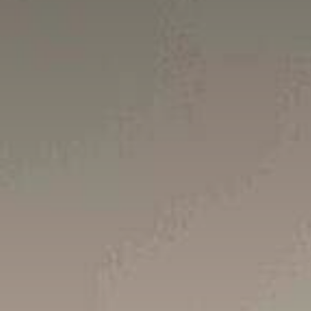
Sản Phẩm
Dự Án