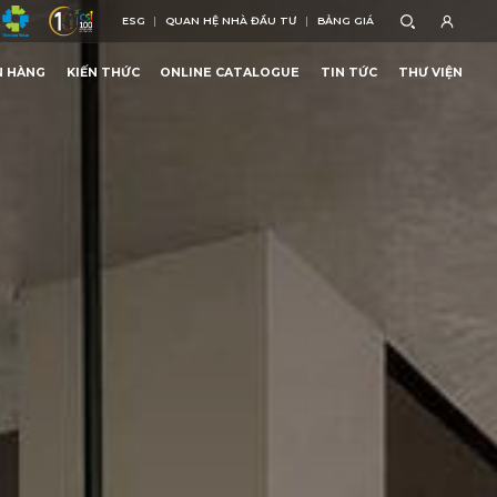
ESG
QUAN HỆ NHÀ ĐẦU TƯ
BẢNG GIÁ
ESG
QUAN HỆ NHÀ ĐẦU TƯ
BẢNG GIÁ
N HÀNG
KIẾN THỨC
ONLINE CATALOGUE
TIN TỨC
THƯ VIỆN
HIIVE BÌNH DƯƠNG
N HÀNG
KIẾN THỨC
ONLINE CATALOGUE
TIN TỨC
THƯ VIỆN