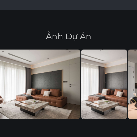
Ả
n
h
D
ự
Á
n