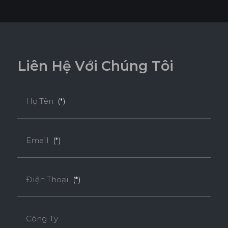
L
i
ê
n
H
ệ
V
ớ
i
C
h
ú
n
g
T
ô
i
Họ Tên
(*)
Email
(*)
Điện Thoại
(*)
Công Ty