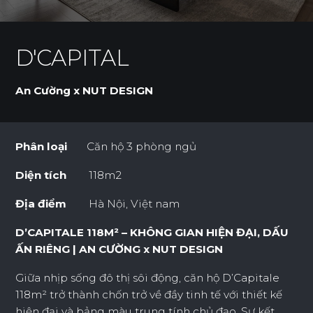
D'CAPITAL
An Cường x NUT DESIGN
Phân loại
Căn hộ 3 phòng ngủ
Diện tích
118m2
Địa điểm
Hà Nội, Việt nam
D’CAPITALE 118M² – KHÔNG GIAN HIỆN ĐẠI, DẤU
ẤN RIÊNG | AN CƯỜNG x NUT DESIGN
Giữa nhịp sống đô thị sôi động, căn hộ D’Capitale
118m² trở thành chốn trở về đầy tinh tế với thiết kế
hiện đại và bảng màu trung tính chủ đạo. Sự kết