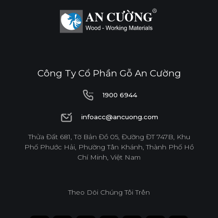
Công Ty Cổ Phần Gỗ An Cường
1900 6944
1900 6944
infoacc@ancuong.com
infoacc@ancuong.com
Thửa Đất 681, Tờ Bản Đồ 05, Đường ĐT 747B, Khu
Phố Phước Hải, Phường Tân Khánh, Thành Phố Hồ
Chí Minh, Việt Nam
Theo Dõi Chúng Tôi Trên