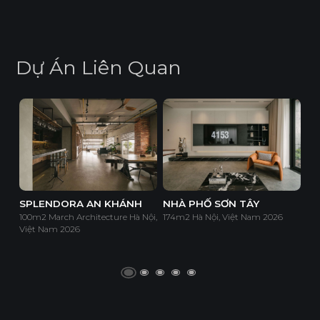
D
ự
Á
n
L
i
ê
n
Q
u
a
n
SPLENDORA AN KHÁNH
NHÀ PHỐ SƠN TÂY
100m2 March Architecture Hà Nội,
174m2 Hà Nội, Việt Nam 2026
Việt Nam 2026