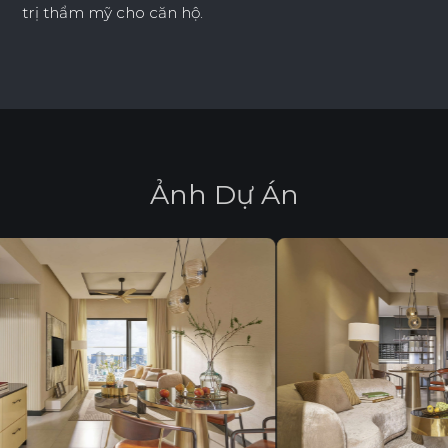
trị thẩm mỹ cho căn hộ.
Ả
n
h
D
ự
Á
n