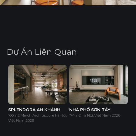
D
ự
Á
n
L
i
ê
n
Q
u
a
n
SPLENDORA AN KHÁNH
NHÀ PHỐ SƠN TÂY
100m2 March Architecture Hà Nội,
174m2 Hà Nội, Việt Nam 2026
Việt Nam 2026