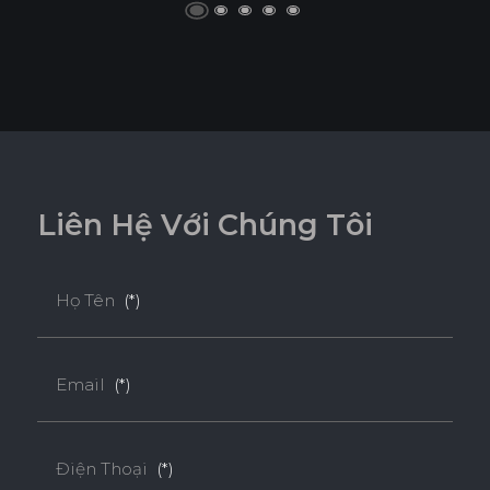
L
i
ê
n
H
ệ
V
ớ
i
C
h
ú
n
g
T
ô
i
Họ Tên
(*)
Email
(*)
Điện Thoại
(*)