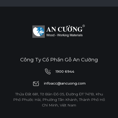
Công Ty Cổ Phần Gỗ An Cường
1900 6944
1900 6944
infoacc@ancuong.com
infoacc@ancuong.com
Thửa Đất 681, Tờ Bản Đồ 05, Đường ĐT 747B, Khu
Phố Phước Hải, Phường Tân Khánh, Thành Phố Hồ
Chí Minh, Việt Nam