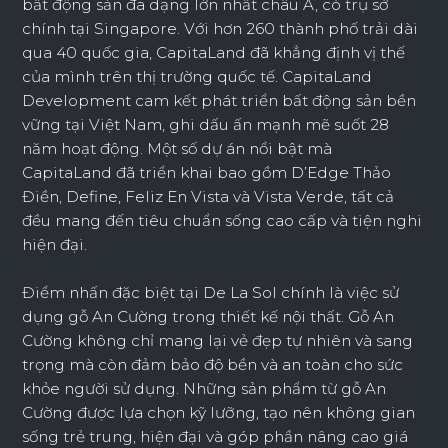
bất động sản đa dạng lớn nhất châu Á, có trụ sở
chính tại Singapore. Với hơn 260 thành phố trải dài
qua 40 quốc gia, CapitaLand đã khẳng định vị thế
của mình trên thị trường quốc tế. CapitaLand
Development cam kết phát triển bất động sản bền
vững tại Việt Nam, ghi dấu ấn mạnh mẽ suốt 28
năm hoạt động. Một số dự án nổi bật mà
CapitaLand đã triển khai bao gồm D’Edge Thảo
Điền, Define, Feliz En Vista và Vista Verde, tất cả
đều mang đến tiêu chuẩn sống cao cấp và tiện nghi
hiện đại.
Điểm nhấn đặc biệt tại De La Sol chính là việc sử
dụng gỗ An Cường trong thiết kế nội thất. Gỗ An
Cường không chỉ mang lại vẻ đẹp tự nhiên và sang
trọng mà còn đảm bảo độ bền và an toàn cho sức
khỏe người sử dụng. Những sản phẩm từ gỗ An
Cường được lựa chọn kỹ lưỡng, tạo nên không gian
sống trẻ trung, hiện đại và góp phần nâng cao giá