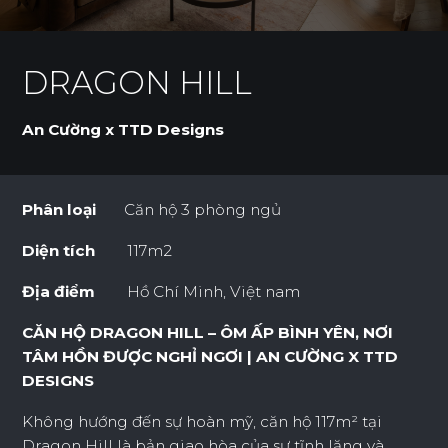
DRAGON HILL
An Cường x TTD Designs
Phân loại
Căn hộ 3 phòng ngủ
Diện tích
117m2
Địa điểm
Hồ Chí Minh, Việt nam
CĂN HỘ DRAGON HILL – ÔM ẤP BÌNH YÊN, NƠI
TÂM HỒN ĐƯỢC NGHỈ NGƠI | AN CƯỜNG X TTD
DESIGNS
Không hướng đến sự hoàn mỹ, căn hộ 117m² tại
Dragon Hill là bản giao hòa của sự tĩnh lặng và