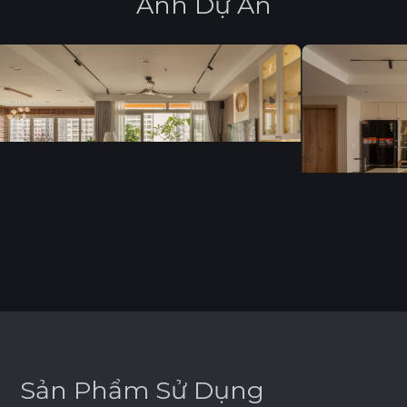
Ả
n
h
D
ự
Á
n
S
ả
n
P
h
ẩ
m
S
ử
D
ụ
n
g