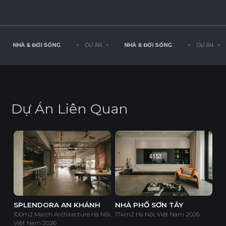
NHÀ & ĐỜI SỐNG
◦ DỰ ÁN ◦
NHÀ & ĐỜI SỐNG
◦ DỰ ÁN ◦
D
ự
Á
n
L
i
ê
n
Q
u
a
n
SPLENDORA AN KHÁNH
NHÀ PHỐ SƠN TÂY
100m2 March Architecture Hà Nội,
174m2 Hà Nội, Việt Nam 2026
Việt Nam 2026