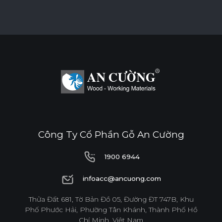
Công Ty Cổ Phần Gỗ An Cường
1900 6944
1900 6944
infoacc@ancuong.com
infoacc@ancuong.com
Thửa Đất 681, Tờ Bản Đồ 05, Đường ĐT 747B, Khu
Phố Phước Hải, Phường Tân Khánh, Thành Phố Hồ
Chí Minh, Việt Nam