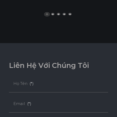
L
i
ê
n
H
ệ
V
ớ
i
C
h
ú
n
g
T
ô
i
Họ Tên
(*)
Email
(*)