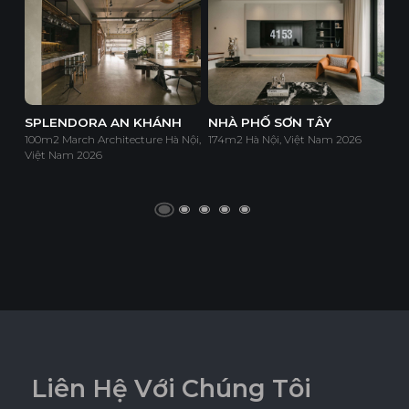
SPLENDORA AN KHÁNH
NHÀ PHỐ SƠN TÂY
100m2 March Architecture Hà Nội,
174m2 Hà Nội, Việt Nam 2026
Việt Nam 2026
L
i
ê
n
H
ệ
V
ớ
i
C
h
ú
n
g
T
ô
i