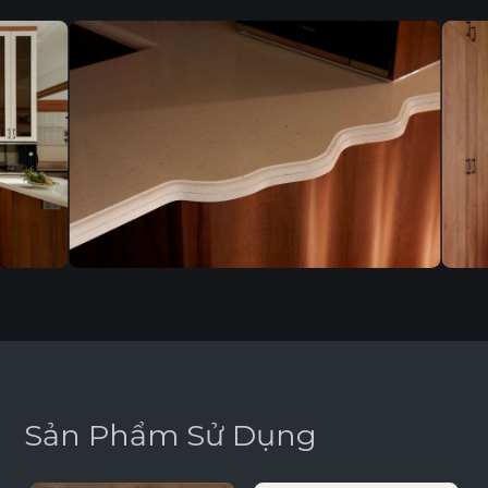
S
ả
n
P
h
ẩ
m
S
ử
D
ụ
n
g