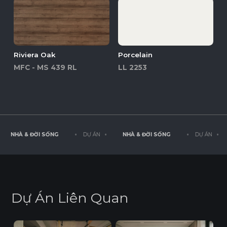
Riviera Oak
Porcelain
MFC - MS 439 RL
LL 2253
NHÀ & ĐỜI SỐNG
◦ DỰ ÁN ◦
NHÀ & ĐỜI SỐNG
◦ DỰ ÁN ◦
D
ự
Á
n
L
i
ê
n
Q
u
a
n