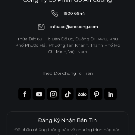
1900 6944
1900 6944
infoacc@ancuong.com
infoacc@ancuong.com
Thửa Đất 681, Tờ Bản Đồ 05, Đường ĐT 747B, Khu
Phố Phước Hải, Phường Tân Khánh, Thành Phố Hồ
Chí Minh, Việt Nam
Theo Dõi Chúng Tôi Trên
Đăng Ký Nhận Bản Tin
Để nhận những thông báo về chương trình hấp dẫn