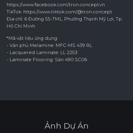
https://www.facebook.com/tron.concept.vn
TikTok: https://www.tiktok.com/@tron.concept
Địa chỉ: 6 Đường 55-TML, Phường Thạnh Mỹ Lợi, Tp.
Hồ Chí Minh
*Mã vật liệu ứng dụng:
- Ván phủ Melamine: MFC-MS 439 RL
- Lacquered Laminate: LL 2253
- Laminate Flooring: Sàn 490 SC06
Ả
n
h
D
ự
Á
n