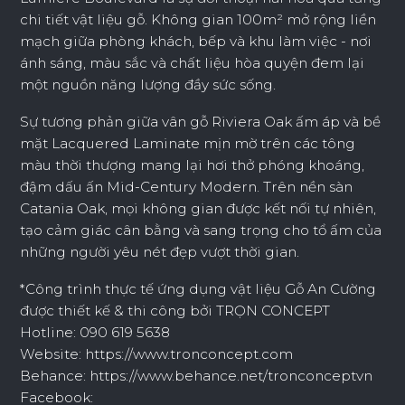
chi tiết vật liệu gỗ. Không gian 100m² mở rộng liền
mạch giữa phòng khách, bếp và khu làm việc - nơi
ánh sáng, màu sắc và chất liệu hòa quyện đem lại
một nguồn năng lượng đầy sức sống.
Sự tương phản giữa vân gỗ Riviera Oak ấm áp và bề
mặt Lacquered Laminate mịn mờ trên các tông
màu thời thượng mang lại hơi thở phóng khoáng,
đậm dấu ấn Mid-Century Modern. Trên nền sàn
Catania Oak, mọi không gian được kết nối tự nhiên,
tạo cảm giác cân bằng và sang trọng cho tổ ấm của
những người yêu nét đẹp vượt thời gian.
*Công trình thực tế ứng dụng vật liệu Gỗ An Cường
được thiết kế & thi công bởi TRỌN CONCEPT
Hotline: 090 619 5638
Website: https://www.tronconcept.com
Behance: https://www.behance.net/tronconceptvn
Facebook: