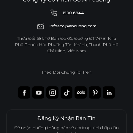
1900 6944
1900 6944
infoacc@ancuong.com
infoacc@ancuong.com
Thửa Đất 681, Tờ Bản Đồ 05, Đường ĐT 747B, Khu
Phố Phước Hải, Phường Tân Khánh, Thành Phố Hồ
Chí Minh, Việt Nam
Theo Dõi Chúng Tôi Trên
Đăng Ký Nhận Bản Tin
Để nhận những thông báo về chương trình hấp dẫn