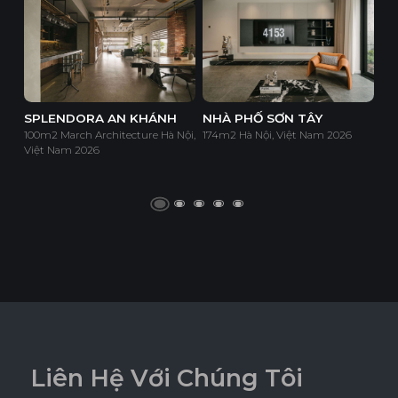
SPLENDORA AN KHÁNH
NHÀ PHỐ SƠN TÂY
100m2 March Architecture Hà Nội,
174m2 Hà Nội, Việt Nam 2026
Việt Nam 2026
L
i
ê
n
H
ệ
V
ớ
i
C
h
ú
n
g
T
ô
i