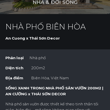
N
H
À
&
Đ
Ờ
I
S
Ố
N
G
NHÀ PHỐ BIÊN HÒA
An Cuong x Thái Sơn Decor
Phân loại
Nhà phố
Diện tích
200m2
Địa điểm
Biên Hòa, Việt Nam
SỐNG XANH TRONG NHÀ PHỐ SÂN VƯỜN 200M2 |
AN CƯỜNG x THÁI SƠN DECOR
Nhà phố sân vườn được thiết kế theo tinh thần tối
giản, hiện đại – mở rộng không gian sống với