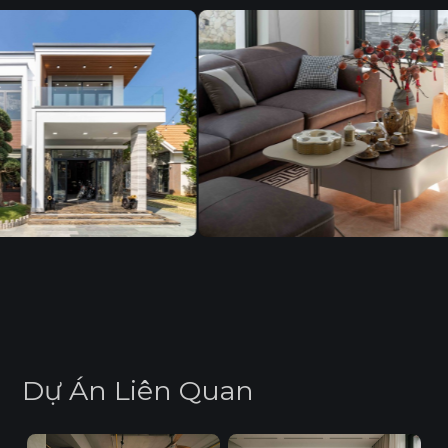
D
ự
Á
n
L
i
ê
n
Q
u
a
n