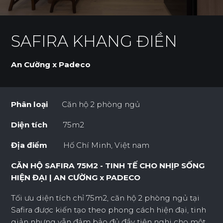
SAFIRA KHANG ĐIỀN
An Cường x Padeco
Phân loại
Căn hộ 2 phòng ngủ
Diện tích
75m2
Địa điểm
Hố Chí Minh, Việt nam
CĂN HỘ SAFIRA 75M2 - TINH TẾ CHO NHỊP SỐNG
HIỆN ĐẠI | AN CƯỜNG x PADECO
Tối ưu diện tích chỉ 75m2, căn hộ 2 phòng ngủ tại
Safira được kiến tạo theo phong cách hiện đại, tinh
giản nhưng vẫn đảm bảo đủ đầy tiện nghi cho một