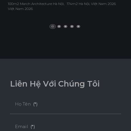
100m2 March Architecture Hà Nội,
174m2 Hà Nội, Việt Nam 2026
Việt Nam 2026
L
i
ê
n
H
ệ
V
ớ
i
C
h
ú
n
g
T
ô
i
Họ Tên
(*)
Email
(*)