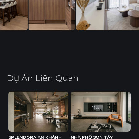
D
ự
Á
n
L
i
ê
n
Q
u
a
n
SPLENDORA AN KHÁNH
NHÀ PHỐ SƠN TÂY