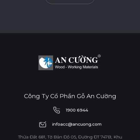
Công Ty Cổ Phần Gỗ An Cường
1900 6944
1900 6944
infoacc@ancuong.com
infoacc@ancuong.com
Thửa Đất 681, Tờ Bản Đồ 05, Đường ĐT 747B, Khu