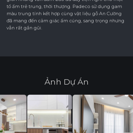
tổ ấm trẻ trung, thời thượng. Padeco sử dụng gam
màu trung tính kết hợp cùng vật liệu gỗ An Cường
đã mang đến cảm giác ấm cúng, sang trọng nhưng
vẫn rất gần gũi.
Ả
n
h
D
ự
Á
n