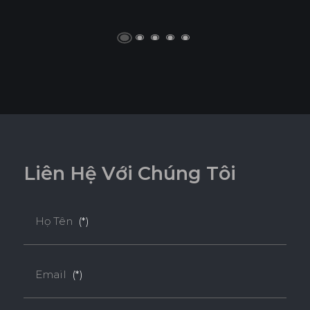
L
i
ê
n
H
ệ
V
ớ
i
C
h
ú
n
g
T
ô
i
Họ Tên
(*)
Email
(*)