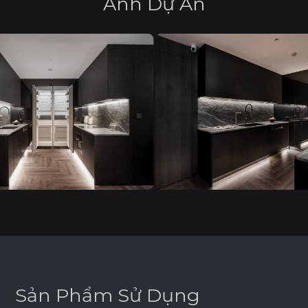
Ả
n
h
D
ự
Á
n
S
ả
n
P
h
ẩ
m
S
ử
D
ụ
n
g