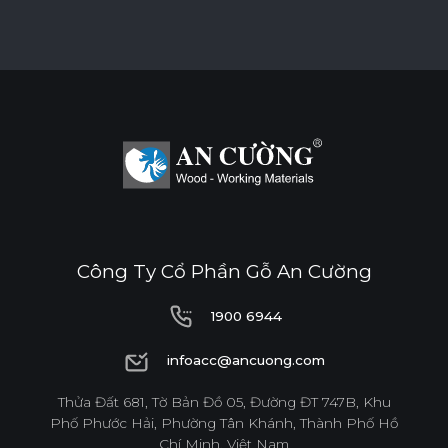
Công Ty Cổ Phần Gỗ An Cường
1900 6944
1900 6944
infoacc@ancuong.com
infoacc@ancuong.com
Thửa Đất 681, Tờ Bản Đồ 05, Đường ĐT 747B, Khu
Phố Phước Hải, Phường Tân Khánh, Thành Phố Hồ
Chí Minh, Việt Nam