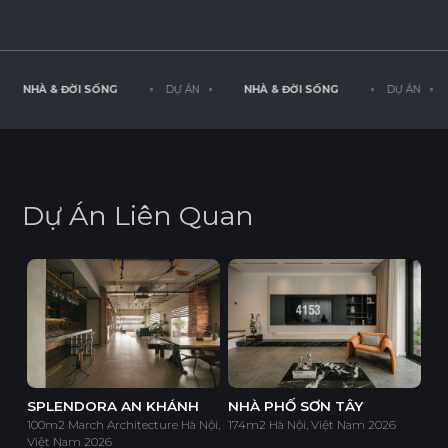
NHÀ & ĐỜI SỐNG
◦ DỰ ÁN ◦
NHÀ & ĐỜI SỐNG
◦ DỰ ÁN ◦
D
ự
Á
n
L
i
ê
n
Q
u
a
n
SPLENDORA AN KHÁNH
NHÀ PHỐ SƠN TÂY
100m2 March Architecture Hà Nội,
174m2 Hà Nội, Việt Nam 2026
Việt Nam 2026