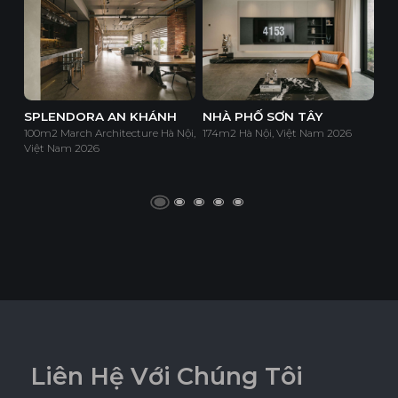
SPLENDORA AN KHÁNH
NHÀ PHỐ SƠN TÂY
100m2 March Architecture Hà Nội,
174m2 Hà Nội, Việt Nam 2026
Việt Nam 2026
L
i
ê
n
H
ệ
V
ớ
i
C
h
ú
n
g
T
ô
i