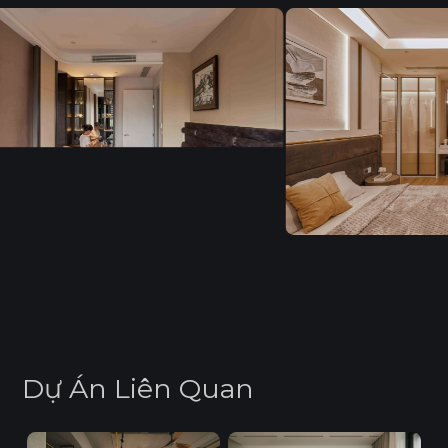
D
ự
Á
n
L
i
ê
n
Q
u
a
n