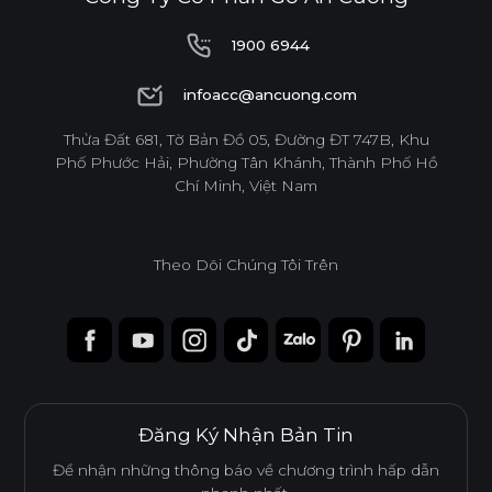
1900 6944
1900 6944
infoacc@ancuong.com
infoacc@ancuong.com
Thửa Đất 681, Tờ Bản Đồ 05, Đường ĐT 747B, Khu
Phố Phước Hải, Phường Tân Khánh, Thành Phố Hồ
Chí Minh, Việt Nam
Theo Dõi Chúng Tôi Trên
Đăng Ký Nhận Bản Tin
Để nhận những thông báo về chương trình hấp dẫn