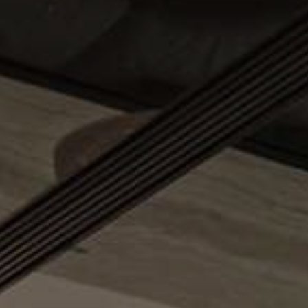
Sản Phẩm
Dự Án