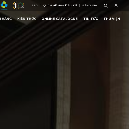
ESG
QUAN HỆ NHÀ ĐẦU TƯ
BẢNG GIÁ
ESG
QUAN HỆ NHÀ ĐẦU TƯ
BẢNG GIÁ
N HÀNG
KIẾN THỨC
ONLINE CATALOGUE
TIN TỨC
THƯ VIỆN
N HÀNG
KIẾN THỨC
ONLINE CATALOGUE
TIN TỨC
THƯ VIỆN