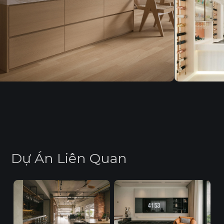
D
ự
Á
n
L
i
ê
n
Q
u
a
n