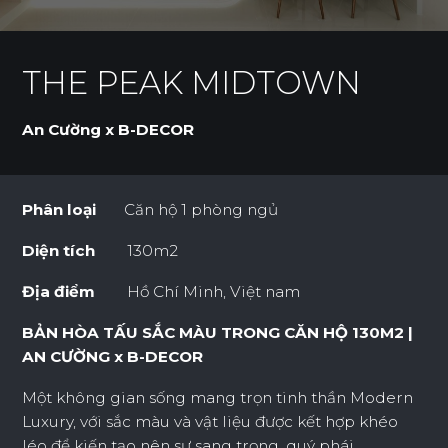
THE PEAK MIDTOWN
An Cường x B-DECOR
Phân loại
Căn hộ 1 phòng ngủ
Diện tích
130m2
Địa điểm
Hồ Chí Minh, Việt nam
BẢN HÒA TẤU SẮC MÀU TRONG CĂN HỘ 130M2 |
AN CƯỜNG x B-DECOR
Một không gian sống mang trọn tinh thần Modern
Luxury, với sắc màu và vật liệu được kết hợp khéo
léo để kiến tạo nên sự sang trọng, quý phái.