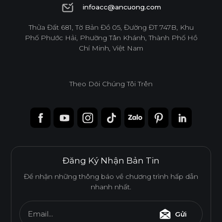
1900 6944
infoacc@ancuong.com
infoacc@ancuong.com
Thửa Đất 681, Tờ Bản Đồ 05, Đường ĐT 747B, Khu
Phố Phước Hải, Phường Tân Khánh, Thành Phố Hồ
Chí Minh, Việt Nam
Theo Dõi Chúng Tôi Trên
Đăng Ký Nhận Bản Tin
Để nhận những thông báo về chương trình hấp dẫn
nhanh nhất.
Email...
Gửi