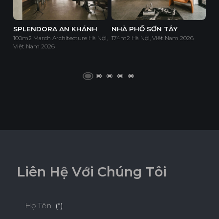
SPLENDORA AN KHÁNH
NHÀ PHỐ SƠN TÂY
100m2 March Architecture Hà Nội,
174m2 Hà Nội, Việt Nam 2026
Việt Nam 2026
L
i
ê
n
H
ệ
V
ớ
i
C
h
ú
n
g
T
ô
i
Họ Tên
(*)