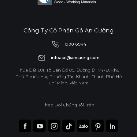
Công Ty Cổ Phần Gỗ An Cường
1900 6944
1900 6944
infoacc@ancuong.com
infoacc@ancuong.com
Thửa Đất 681, Tờ Bản Đồ 05, Đường ĐT 747B, Khu
Phố Phước Hải, Phường Tân Khánh, Thành Phố Hồ
Chí Minh, Việt Nam
Theo Dõi Chúng Tôi Trên