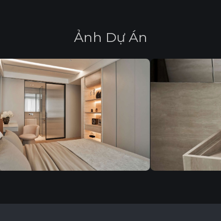
Ả
n
h
D
ự
Á
n