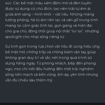
xúc. Các bề mặt màu xám đậm mờ và đen tuyền
được sử dụng có chủ đích, tạo nên trật tự êm ái
giữa ánh sáng – hình khối – vật liệu. Những mảng
tường phẳng, hệ tủ âm liền lạc và vân gỗ trung tính
mang lại cảm giác tĩnh tại, gọn gàng và hiện đại
cho gia chủ, đồng thời giúp nội thất “lùi lại”, nhường
spotlight cho nhịp sống riêng tư.
Sự tinh gọn trong lựa chọn vật liệu đi cùng hiệu ứng
bề mặt mờ, chống trầy và chống bám vân tay giúp
không gian duy trì vẻ sắc nét trong quá trình sử
dụng hằng ngày. Từ phòng khách, bếp đến phòng
ngủ, mọi chi tiết đều hướng đến một trải nghiệm
sống liền mạch và bền vững, ấm áp, yên tĩnh nhưng
vẫn đủ chiều sâu thẩm mỹ.