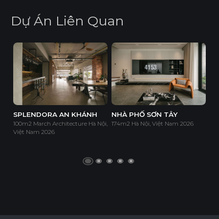
D
ự
Á
n
L
i
ê
n
Q
u
a
n
SPLENDORA AN KHÁNH
NHÀ PHỐ SƠN TÂY
100m2 March Architecture Hà Nội,
174m2 Hà Nội, Việt Nam 2026
Việt Nam 2026