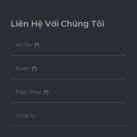
L
i
ê
n
H
ệ
V
ớ
i
C
h
ú
n
g
T
ô
i
Họ Tên
(*)
Email
(*)
Điện Thoại
(*)
Công Ty