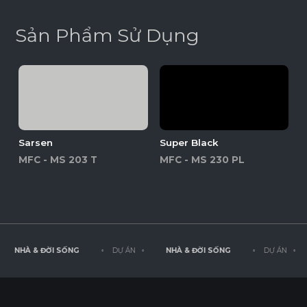
S
ả
n
P
h
ẩ
m
S
ử
D
ụ
n
g
Sarsen
Super Black
MFC - MS 203 T
MFC - MS 230 PL
NHÀ & ĐỜI SỐNG
◦ DỰ ÁN ◦
NHÀ & ĐỜI SỐNG
◦ DỰ ÁN ◦