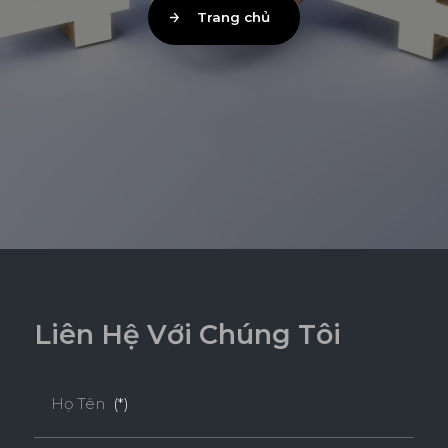
Trang chủ
L
i
ê
n
H
ệ
V
ớ
i
C
h
ú
n
g
T
ô
i
Họ Tên
(*)