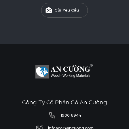
Gửi Yêu Cầu
Công Ty Cổ Phần Gỗ An Cường
1900 6944
1900 6944
infoacc@ancuong.com