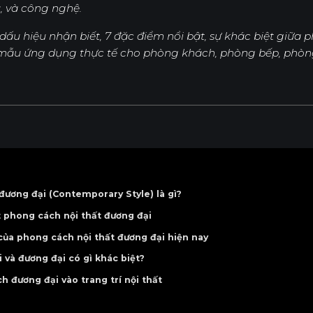
ệu, và công nghệ.
3 dấu hiệu nhận biết, 7 đặc điểm nổi bật, sự khác biệt giữ
Nội Dung Khác
c mẫu ứng dụng thực tế cho phòng khách, phòng bếp, phòn
đương đại (Contemporary Style) là gì?
t phong cách nội thất đương đại
của phong cách nội thất đương đại hiện nay
i giản
 và đương đại có gì khác biệt?
à đường cong
 đương đại vào trang trí nội thất
ừa bóng bẩy
 đại ấn tượng
hợp tone ấm và tone lạnh