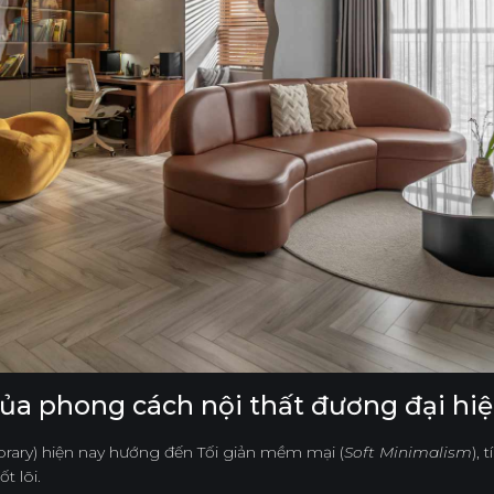
của phong cách nội thất đương đại hi
ary) hiện nay hướng đến Tối giản mềm mại (
Soft Minimalism
),
t lõi.