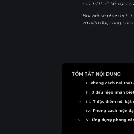
mới từ thiết kế, vật li
Bài viết sẽ phân tích 
Sản Phẩm
Dự Án
và hiện đại, cùng cá
TÓM TẮT NỘI DUNG
Phong cách nội thất 
3 dấu hiệu nhận biế
7 đặc điểm nổi bật 
Không gian mở bố trí tố
Phong cách hiện đại
Kết hợp đường thẳng v
Ứng dụng phong cách
Vật liệu vừa thô mộc v
Mẫu phòng khách đương
Màu sắc trung tính kết 