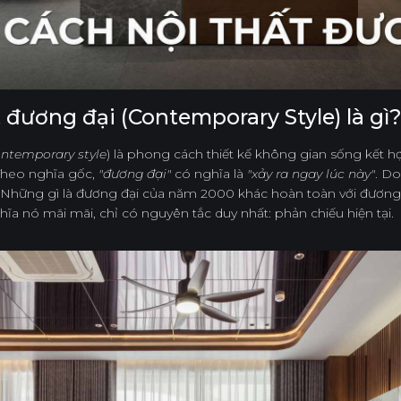
 đương đại (Contemporary Style) là gì
ntemporary style
) là phong cách thiết kế không gian sống kết
 Theo nghĩa gốc,
"đương đại"
có nghĩa là
"xảy ra ngay lúc này"
. D
ỳ. Những gì là đương đại của năm 2000 khác hoàn toàn với đươn
ĩa nó mãi mãi, chỉ có nguyên tắc duy nhất: phản chiếu hiện tại.