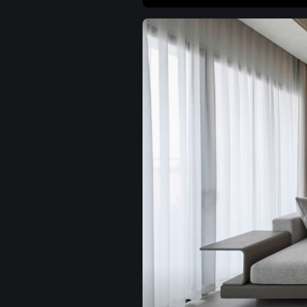
Mẫu phòng bếp phong c
Thiết kế ánh sáng đa lớ
Mẫu phòng ngủ đương 
Nội thất đa năng tích 
Mẫu nhà hàng phong cá