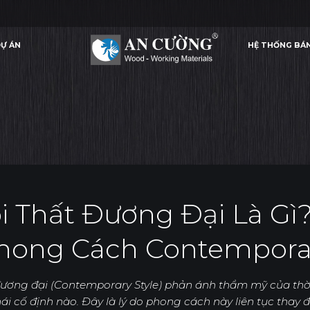
Ự ÁN
HỆ THỐNG BÁ
THẤT ĐƯƠNG ĐẠI LÀ GÌ? ĐẶC TRƯNG CỦA PHONG CÁCH CONTEMPORARY
PHONG CÁCH 
ỨNG DỤNG
Ự ÁN
HỆ THỐNG BÁ
ỨNG DỤNG
 Thất Đương Đại Là Gì
hong Cách Contempora
ương đại (Contemporary Style) phản ánh thẩm mỹ của thời
i cố định nào. Đây là lý do phong cách này liên tục thay 