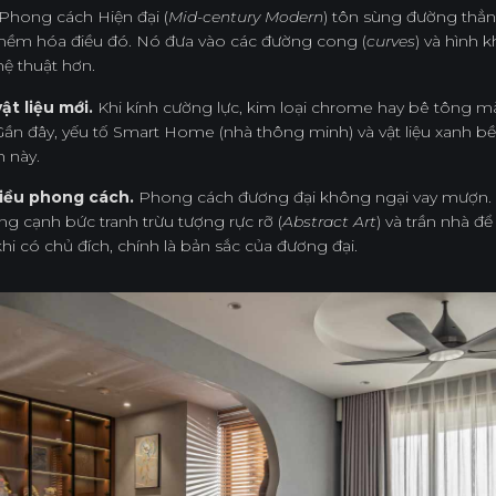
Phong cách Hiện đại (
Mid-century Modern
) tôn sùng đường thẳ
mềm hóa điều đó. Nó đưa vào các đường cong (
curves
) và hình 
hệ thuật hơn.
ật liệu mới.
Khi kính cường lực, kim loại chrome hay bê tông m
o. Gần đây, yếu tố Smart Home (nhà thông minh) và vật liệu xanh
 này.
hiều phong cách.
Phong cách đương đại không ngại vay mượn. M
ng cạnh bức tranh trừu tượng rực rỡ (
Abstract Art
) và trần nhà đ
khi có chủ đích, chính là bản sắc của đương đại.