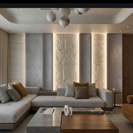
ách đương đại tiện nghi
p
đại đẹp
hợp công nghệ
ch đương đại sang trọng