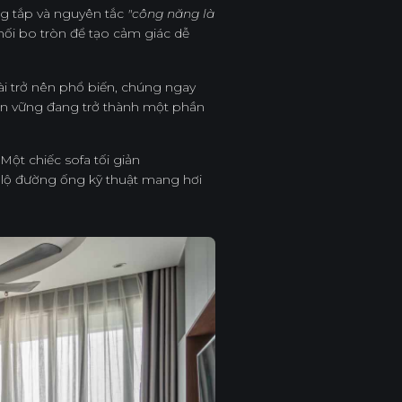
ng tắp và nguyên tắc
"công năng là
khối bo tròn để tạo cảm giác dễ
ài trở nên phổ biến, chúng ngay
 bền vững đang trở thành một phần
ột chiếc sofa tối giản
ể lộ đường ống kỹ thuật mang hơi