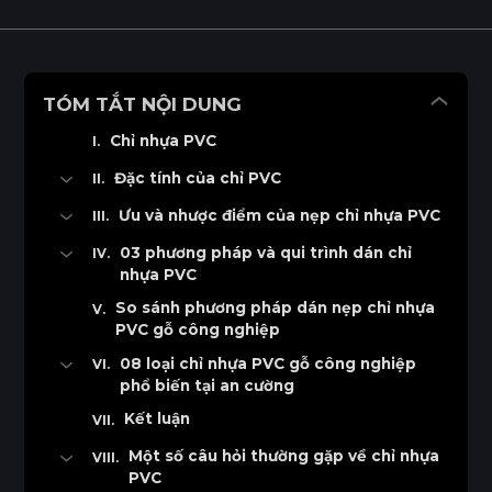
TÓM TẮT NỘI DUNG
Chỉ nhựa PVC
Đặc tính của chỉ PVC
Cấu tạo nẹp cạnh PVC
Ưu và nhược điểm của nẹp chỉ nhựa PVC
Kích thước chỉ cạnh PVC
Ưu điểm chỉ nhựa PVC
03 phương pháp và qui trình dán chỉ
nhựa PVC
Chất liệu và màu sắc chỉ PVC
Nhược điểm chỉ PVC
1. Dán chỉ nhựa PVC thủ công
So sánh phương pháp dán nẹp chỉ nhựa
Công dụng của chỉ nhựa PVC
PVC gỗ công nghiệp
2. Dán chỉ nhựa PVC bán tự động
Thi công chỉ dán cạnh PVC
08 loại chỉ nhựa PVC gỗ công nghiệp
3. Dán chỉ nhựa PVC tự động
Độ bền chỉ nhựa PVC
phổ biến tại an cường
Ứng dụng nẹp chỉ cạnh PVC
1. Chỉ dán cạnh MFC
Kết luận
2. Chỉ dán cạnh Laminate
Một số câu hỏi thường gặp về chỉ nhựa
PVC
3. Chỉ dán cạnh Veneer