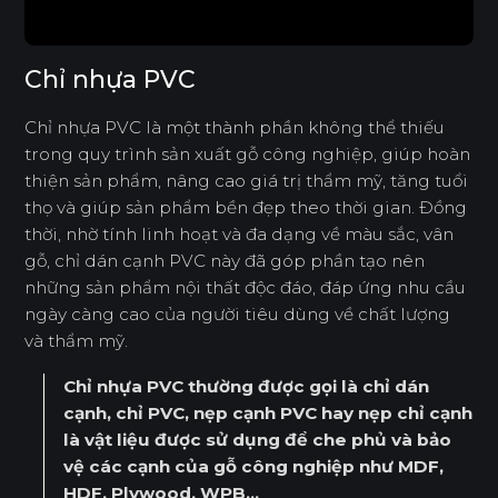
1. Tại sao phải cần dán nẹp chỉ cạnh PVC gỗ
4. Chỉ dán cạnh Acrylic
công nghiệp?
5. Chỉ dán cạnh Compact
2. Các lỗi thường gặp khi dán chỉ nhựa PVC
Chỉ nhựa PVC
6. Chỉ dán cạnh Gold Metallic
cho gỗ công nghiệp
7. Chỉ dán cạnh Carbon Silver Metallic
Chỉ nhựa PVC là một thành phần không thể thiếu
3. Bảo dưỡng và bảo quản chỉ dán cạnh gỗ
công nghiệp ra sao?
trong quy trình sản xuất gỗ công nghiệp, giúp hoàn
8. Chỉ dán cạnh End-grain
thiện sản phẩm, nâng cao giá trị thẩm mỹ, tăng tuổi
4. An Cường có gia công chỉ dán cạnh
không?
thọ và giúp sản phẩm bền đẹp theo thời gian. Đồng
thời, nhờ tính linh hoạt và đa dạng về màu sắc, vân
5. Nên mua nẹp chỉ nhựa PVC ở đâu?
gỗ, chỉ dán cạnh PVC này đã góp phần tạo nên
những sản phẩm nội thất độc đáo, đáp ứng nhu cầu
ngày càng cao của người tiêu dùng về chất lượng
và thẩm mỹ.
Chỉ nhựa PVC
thường được gọi là chỉ dán
cạnh, chỉ PVC, nẹp cạnh PVC hay nẹp chỉ cạnh
là vật liệu được sử dụng để che phủ và bảo
vệ các cạnh của gỗ công nghiệp như MDF,
HDF, Plywood, WPB...