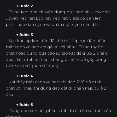
+ Bước 2
- Dùng keo dán chuyên dụng phù hợp như keo dán
Jowat, keo hạt Eco hay keo hạt Class để dán lên
phần nẹp dán cạnh và phần mặt cạnh cần dán.
+ Bước 3
- Sau khi lớp keo dán đã khô thì tiếp tục dán phần
mặt cạnh và nẹp chỉ gỗ lại với nhau. Dùng tay ép
chặt hoặc dùng búa cao su tạo lực để giúp 2 phần
được kết dính tốt hơn, không bị hở sẽ dễ gây bong
tróc sau thời gian sử dụng.
+ Bước 4
- Khi thấy mặt cạnh và nẹp chỉ dán PVC đã dính
chặt với nhau thì dùng dao cắt đi phần nẹp dư ở 2
đầu.
+ Bước 5
- Dùng dao xén bớt phần cạnh dư ở trên và dưới của
tấm gỗ.