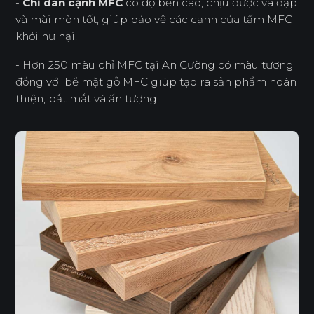
-
Chỉ dán cạnh MFC
có độ bền cao, chịu được va đập
và mài mòn tốt, giúp bảo vệ các cạnh của tấm MFC
khỏi hư hại.
- Hơn 250 màu chỉ MFC tại An Cường có màu tương
đồng với bề mặt gỗ MFC giúp tạo ra sản phẩm hoàn
thiện, bắt mắt và ấn tượng.