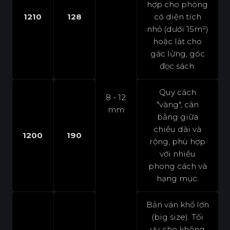
hợp cho phòng
1210
128
có diện tích
nhỏ (dưới 15m²)
hoặc lát cho
gác lửng, góc
đọc sách.
Quy cách
8 - 12
"vàng", cân
mm
bằng giữa
chiều dài và
1200
190
rộng, phù hợp
với nhiều
phong cách và
hạng mục.
Bản ván khổ lớn
(big size). Tối
ưu cho không