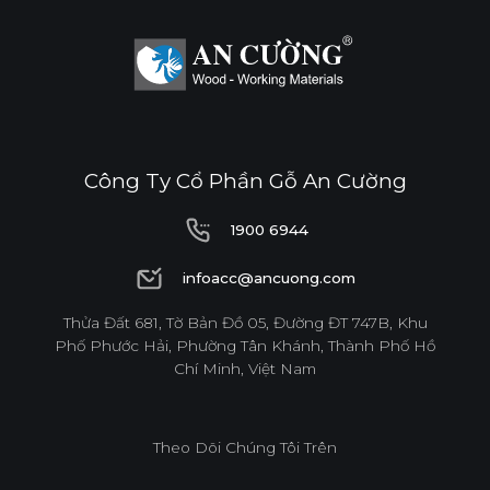
Công Ty Cổ Phần Gỗ An Cường
1900 6944
1900 6944
infoacc@ancuong.com
infoacc@ancuong.com
Thửa Đất 681, Tờ Bản Đồ 05, Đường ĐT 747B, Khu
Phố Phước Hải, Phường Tân Khánh, Thành Phố Hồ
Chí Minh, Việt Nam
Theo Dõi Chúng Tôi Trên