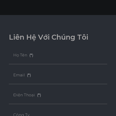
L
i
ê
n
H
ệ
V
ớ
i
C
h
ú
n
g
T
ô
i
Họ Tên
(*)
Email
(*)
Điện Thoại
(*)
Công Ty