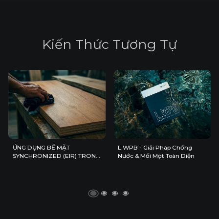
K
i
ế
n
T
h
ứ
c
T
ư
ơ
n
g
T
ự
ỨNG DỤNG BỀ MẶT
L.WPB - Giải Pháp Chống
SYNCHRONIZED (EIR) TRONG
Nước & Mối Mọt Toàn Diện
KHÔNG GIAN NỘI THẤT HIỆN
ĐẠI