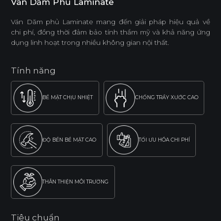
Ván Dăm Phủ Laminate
Ván Dăm phủ Laminate mang đến giải pháp hiệu quả về
chi phí, đồng thời đảm bảo tính thẩm mỹ và khả năng ứng
dụng linh hoạt trong nhiều không gian nội thất.
Tính năng
BỀ MẶT CHỊU NHIỆT
CHỐNG TRẦY XƯỚC CAO
ĐỘ BỀN BỀ MẶT CAO
TỐI ƯU HÓA CHI PHÍ
THÂN THIỆN MÔI TRƯỜNG
Tiêu chuẩn