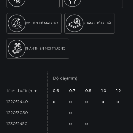
ĐỘ BỀN BỀ MẶT CAO
KHÁNG HÓA CHẤT
THÂN THIỆN MÔI TRƯỜNG
Độ dày(mm)
Kích thước(mm)
0.6
0.7
0.8
1.0
1.2
1220*2440
o
o
o
o
o
1220*3050
o
1230*2450
o
o