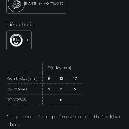
THÂN THIỆN MÔI TRƯỜNG
Tiêu chuẩn
E1
Độ dày(mm)
Kích thước(mm)
9
12
17
1220*2440
o
o
o
1220*2745
o
* Tuỳ theo mã sản phẩm sẽ có kích thước khác
nhau.