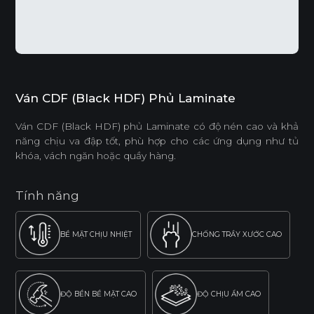
Ván CDF (Black HDF) Phủ Laminate
Ván CDF (Black HDF) phủ Laminate có độ nén cao và khả
năng chịu va đập tốt, phù hợp cho các ứng dụng như tủ
khóa, vách ngăn hoặc quầy hàng.
Tính năng
BỀ MẶT CHỊU NHIỆT
CHỐNG TRẦY XƯỚC CAO
ĐỘ BỀN BỀ MẶT CAO
ĐỘ CHỊU ẨM CAO