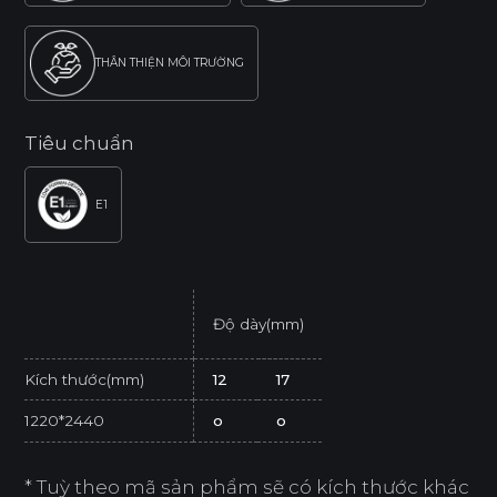
THÂN THIỆN MÔI TRƯỜNG
Tiêu chuẩn
E1
Độ dày(mm)
Kích thước(mm)
12
17
1220*2440
o
o
* Tuỳ theo mã sản phẩm sẽ có kích thước khác