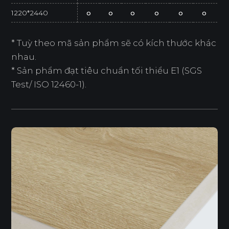
1220*2440
o
o
o
o
o
o
* Tuỳ theo mã sản phẩm sẽ có kích thước khác
nhau.
* Sản phẩm đạt tiêu chuẩn tối thiểu E1 (SGS
Test/ ISO 12460-1).