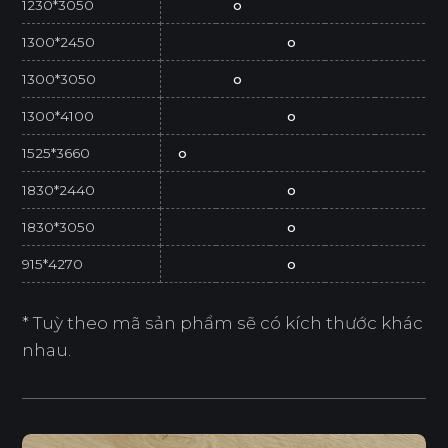
1230*3050
o
1300*2450
o
1300*3050
o
1300*4100
o
1525*3660
o
1830*2440
o
1830*3050
o
915*4270
o
* Tuỳ theo mã sản phẩm sẽ có kích thước khác
nhau.