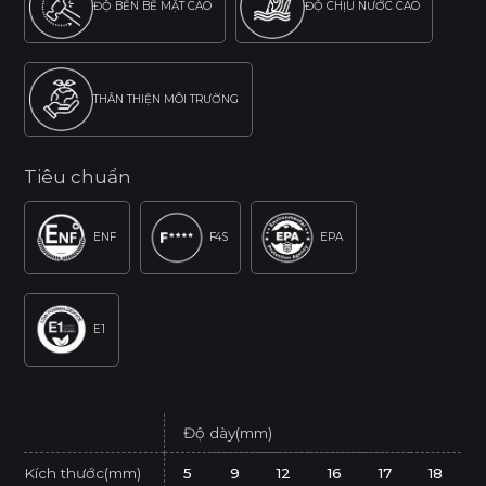
ĐỘ BỀN BỀ MẶT CAO
ĐỘ CHỊU NƯỚC CAO
THÂN THIỆN MÔI TRƯỜNG
Tiêu chuẩn
ENF
F4S
EPA
E1
Độ dày(mm)
Kích thước(mm)
5
9
12
16
17
18