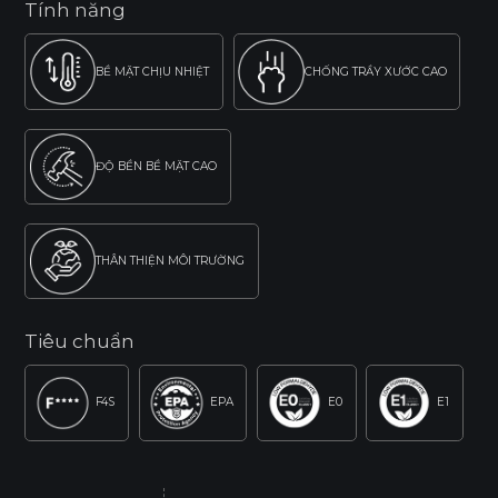
Tính năng
BỀ MẶT CHỊU NHIỆT
CHỐNG TRẦY XƯỚC CAO
ĐỘ BỀN BỀ MẶT CAO
THÂN THIỆN MÔI TRƯỜNG
Tiêu chuẩn
F4S
EPA
E0
E1