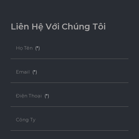
BỀ MẶT CHỊU NHIỆT
CHỐNG NƯỚC
L
i
ê
n
H
ệ
V
ớ
i
C
h
ú
n
g
T
ô
i
CHỐNG MỐI MỌT
CHỐNG TRẦY XƯỚC CAO
Họ Tên
(*)
ĐỘ BỀN BỀ MẶT CAO
Email
(*)
THÂN THIỆN MÔI TRƯỜNG
Điện Thoại
(*)
Tiêu chuẩn
Công Ty
E0