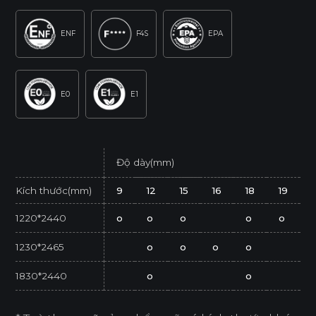
ENF
F4S
EPA
E0
E1
Độ dày(mm)
Kích thước(mm)
9
12
15
16
18
19
1220*2440
o
o
o
o
o
1230*2465
o
o
o
o
1830*2440
o
o