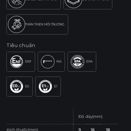
THÂN THIỆN MÔI TRƯỜNG
Tiêu chuẩn
ENF
F4S
EPA
E0
E1
Độ dày(mm)
Kích thước(mm)
9
16
18