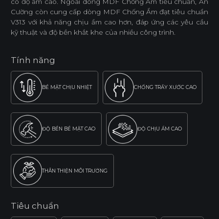
có độ ẩm cao. Ngoài dòng MDF Chống Ẩm tiêu chuẩn, An
Cường còn cung cấp dòng MDF Chống Ẩm đạt tiêu chuẩn
V313 với khả năng chịu ẩm cao hơn, đáp ứng các yêu cầu
kỹ thuật và độ bền khắt khe của nhiều công trình.
Tính năng
BỀ MẶT CHỊU NHIỆT
CHỐNG TRẦY XƯỚC CAO
ĐỘ BỀN BỀ MẶT CAO
ĐỘ CHỊU ẨM CAO
THÂN THIỆN MÔI TRƯỜNG
Tiêu chuẩn