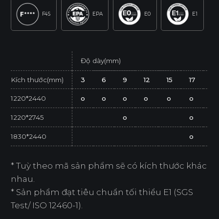
F4S
EPA
E0
E1
Độ dày(mm)
Kích thước(mm)
3
6
9
12
15
17
21
1220*2440
o
o
o
o
o
o
o
1220*2745
o
o
1830*2440
o
* Tuỳ theo mã sản phẩm sẽ có kích thước khác
nhau.
* Sản phẩm đạt tiêu chuẩn tối thiểu E1 (SGS
Test/ ISO 12460-1).