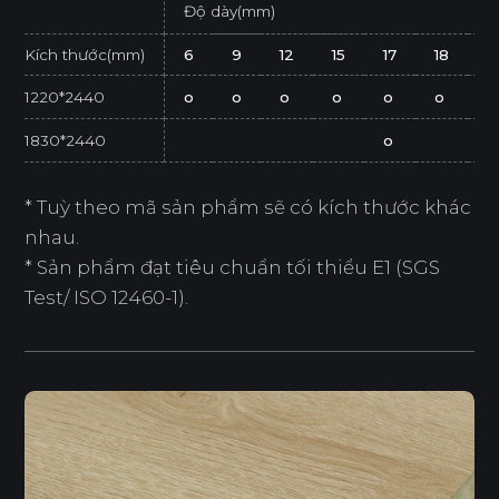
Độ dày(mm)
Kích thước(mm)
6
9
12
15
17
18
2
1220*2440
o
o
o
o
o
o
o
1830*2440
o
* Tuỳ theo mã sản phẩm sẽ có kích thước khác
nhau.
* Sản phẩm đạt tiêu chuẩn tối thiểu E1 (SGS
Test/ ISO 12460-1).