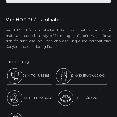
Ván HDF Phủ Laminate
Ván HDF phủ Laminate kết hợp lõi ván mật độ cao với bề
mặt Laminate chịu trầy xước, mang lại độ bền vượt trội và
tính ổn định cao, phù hợp cho các ứng dụng nội thất hiện
đại yêu cầu chất lượng lâu dài.
Tính năng
BỀ MẶT CHỊU NHIỆT
CHỐNG TRẦY XƯỚC CAO
ĐỘ BỀN BỀ MẶT CAO
ĐỘ CHỊU ẨM CAO