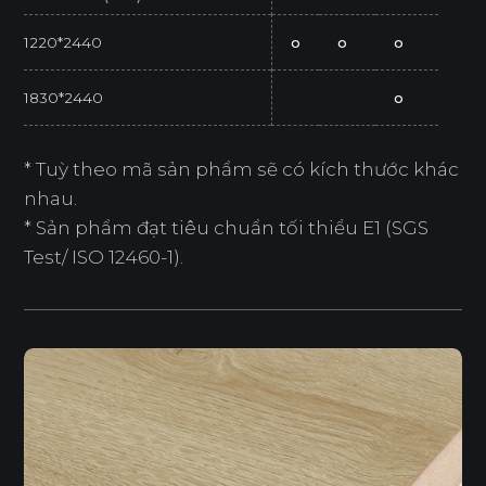
1220*2440
o
o
o
1830*2440
o
* Tuỳ theo mã sản phẩm sẽ có kích thước khác
nhau.
* Sản phẩm đạt tiêu chuẩn tối thiểu E1 (SGS
Test/ ISO 12460-1).