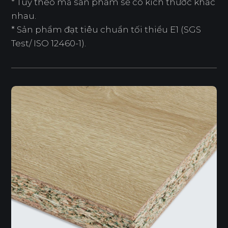
* Tuỳ theo mã sản phẩm sẽ có kích thước khác
nhau.
* Sản phẩm đạt tiêu chuẩn tối thiểu E1 (SGS
Test/ ISO 12460-1).