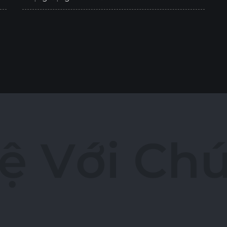
ệ
V
ớ
i
C
h