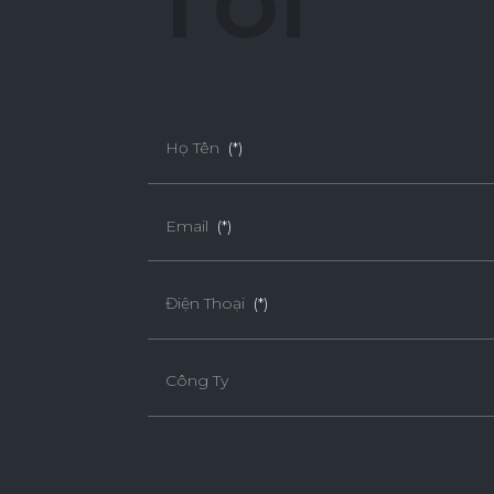
T
ô
i
Họ Tên
(*)
Email
(*)
Điện Thoại
(*)
Công Ty