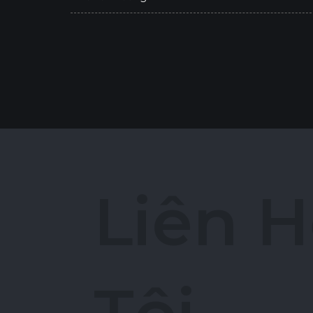
L
i
ê
n
H