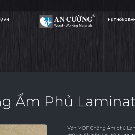
Ự ÁN
HỆ THỐNG BÁ
VÁN MDF CHỐNG ẨM PHỦ LAMINATE
VÁN MDF CHỐNG ẨM PHỦ LAMINATE
LAMINATE
Ự ÁN
HỆ THỐNG BÁ
LAMINATE
g Ẩm Phủ Lamina
Ván MDF Chống Ẩm phủ Lami