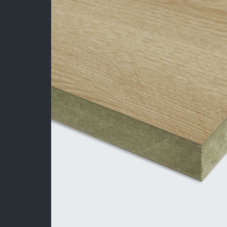
Sản Phẩm
Dự Án