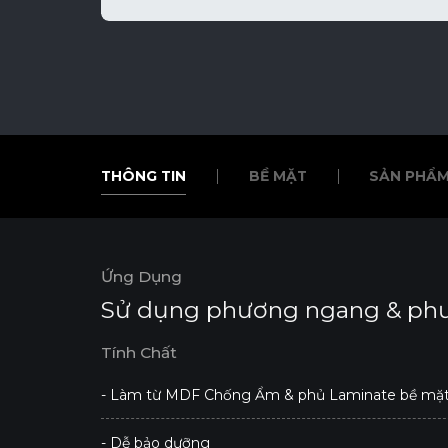
THÔNG TIN
BỀ MẶT
SẢN PHẨM
THÔNG TIN
BỀ MẶT
SẢN PHẨM
Ứng Dụng
Sử dụng phương ngang & ph
Tính Chất
- Làm từ MDF Chống Ẩm & phủ Laminate bề mặ
- Dễ bảo dưỡng