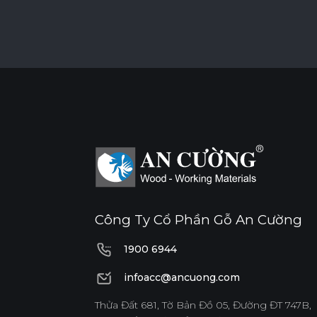
Công Ty Cổ Phần Gỗ An Cường
1900 6944
1900 6944
infoacc@ancuong.com
infoacc@ancuong.com
Thửa Đất 681, Tờ Bản Đồ 05, Đường ĐT 747B,