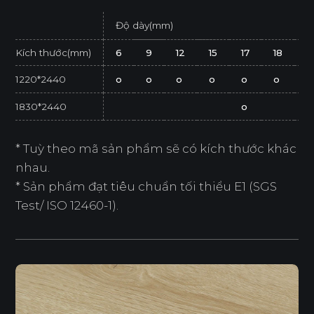
Độ dày(mm)
Kích thước(mm)
6
9
12
15
17
18
2
1220*2440
o
o
o
o
o
o
o
1830*2440
o
* Tuỳ theo mã sản phẩm sẽ có kích thước khác
nhau.
* Sản phẩm đạt tiêu chuẩn tối thiểu E1 (SGS
Test/ ISO 12460-1).