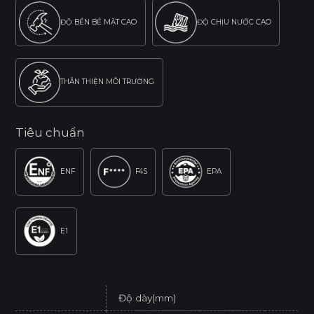
ĐỘ BỀN BỀ MẶT CAO
ĐỘ CHỊU NƯỚC CAO
THÂN THIỆN MÔI TRƯỜNG
Tiêu chuẩn
ENF
F4S
EPA
E1
Độ dày(mm)