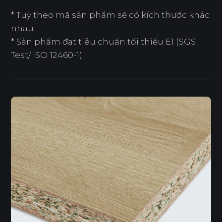
* Tuỳ theo mã sản phẩm sẽ có kích thước khác
nhau.
* Sản phẩm đạt tiêu chuẩn tối thiểu E1 (SGS
Test/ ISO 12460-1).