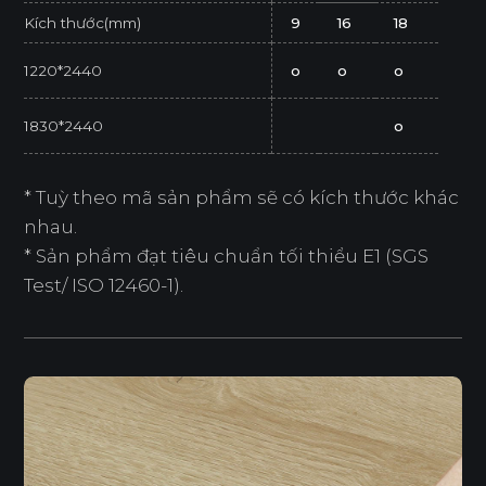
Kích thước(mm)
9
16
18
1220*2440
o
o
o
1830*2440
o
* Tuỳ theo mã sản phẩm sẽ có kích thước khác
nhau.
* Sản phẩm đạt tiêu chuẩn tối thiểu E1 (SGS
Test/ ISO 12460-1).