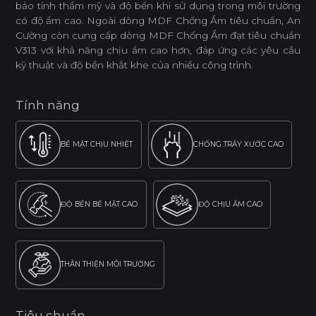
bảo tính thẩm mỹ và độ bền khi sử dụng trong môi trường
có độ ẩm cao. Ngoài dòng MDF Chống Ẩm tiêu chuẩn, An
Cường còn cung cấp dòng MDF Chống Ẩm đạt tiêu chuẩn
V313 với khả năng chịu ẩm cao hơn, đáp ứng các yêu cầu
kỹ thuật và độ bền khắt khe của nhiều công trình.
Tính năng
BỀ MẶT CHỊU NHIỆT
CHỐNG TRẦY XƯỚC CAO
ĐỘ BỀN BỀ MẶT CAO
ĐỘ CHỊU ẨM CAO
THÂN THIỆN MÔI TRƯỜNG
Tiêu chuẩn