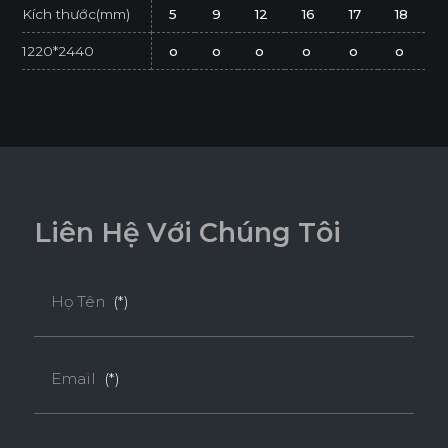
Kích thước(mm)
5
9
12
16
17
18
1220*2440
o
o
o
o
o
o
* Tuỳ theo mã sản phẩm sẽ có kích thước khác
nhau.
* Sản phẩm đạt tiêu chuẩn tối thiểu E1 (SGS
Test/ ISO 12460-1).
L
i
ê
n
H
ệ
V
ớ
i
C
h
ú
n
g
T
ô
i
Họ Tên
(*)
Email
(*)