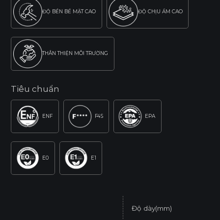
ĐỘ BỀN BỀ MẶT CAO
ĐỘ CHỊU ẨM CAO
THÂN THIỆN MÔI TRƯỜNG
Tiêu chuẩn
ENF
F4S
EPA
E0
E1
Độ dày(mm)