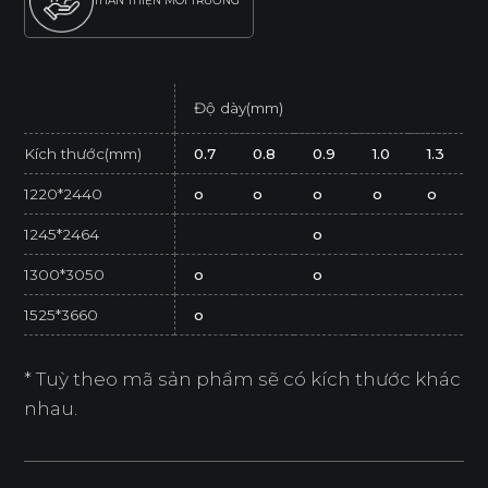
THÂN THIỆN MÔI TRƯỜNG
Độ dày(mm)
Kích thước(mm)
0.7
0.8
0.9
1.0
1.3
1220*2440
o
o
o
o
o
1245*2464
o
1300*3050
o
o
1525*3660
o
* Tuỳ theo mã sản phẩm sẽ có kích thước khác
nhau.