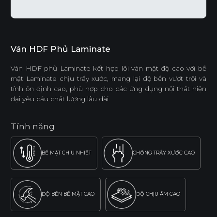
Ván HDF Phủ Laminate
Ván HDF phủ Laminate kết hợp lõi ván mật độ cao với bề
mặt Laminate chịu trầy xước, mang lại độ bền vượt trội và
tính ổn định cao, phù hợp cho các ứng dụng nội thất hiện
đại yêu cầu chất lượng lâu dài.
Tính năng
BỀ MẶT CHỊU NHIỆT
CHỐNG TRẦY XƯỚC CAO
ĐỘ BỀN BỀ MẶT CAO
ĐỘ CHỊU ẨM CAO