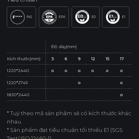
F4S
EPA
E0
E1
Độ dày(mm)
Kích thước(mm)
3
6
9
12
15
17
21
1220*2440
o
o
o
o
o
o
o
1220*2745
o
o
1830*2440
o
* Tuỳ theo mã sản phẩm sẽ có kích thước khác
nhau.
* Sản phẩm đạt tiêu chuẩn tối thiểu E1 (SGS
Test/ ISO 12460-1).