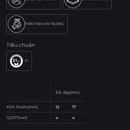
THÂN THIỆN MÔI TRƯỜNG
Tiêu chuẩn
E1
Độ dày(mm)
Kích thước(mm)
12
17
1220*2440
o
o