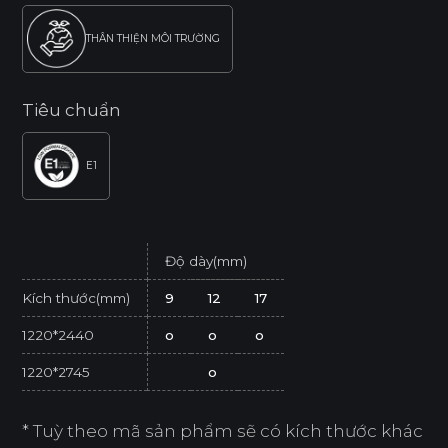
THÂN THIỆN MÔI TRƯỜNG
Tiêu chuẩn
E1
Độ dày(mm)
Kích thước(mm)
9
12
17
1220*2440
o
o
o
1220*2745
o
* Tuỳ theo mã sản phẩm sẽ có kích thước khác