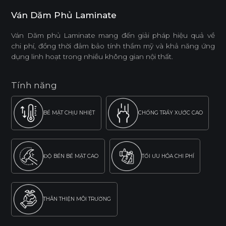
Ván Dăm Phủ Laminate
Ván Dăm phủ Laminate mang đến giải pháp hiệu quả về
chi phí, đồng thời đảm bảo tính thẩm mỹ và khả năng ứng
dụng linh hoạt trong nhiều không gian nội thất.
Tính năng
BỀ MẶT CHỊU NHIỆT
CHỐNG TRẦY XƯỚC CAO
ĐỘ BỀN BỀ MẶT CAO
TỐI ƯU HÓA CHI PHÍ
THÂN THIỆN MÔI TRƯỜNG