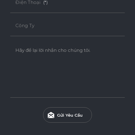
Điện Thoại
(*)
Công Ty
Hãy để lại lời nhắn cho chúng tôi.
Ván WPB Phủ Laminate
Ván WPB phủ Laminate sử dụng lõi nhựa WPB có khả
năng chống nước vượt trội và chống mối mọt hiệu quả, phù
hợp cho các khu vực ẩm ướt như nhà tắm, bếp và khu giặt.
Gửi Yêu Cầu
Tính năng