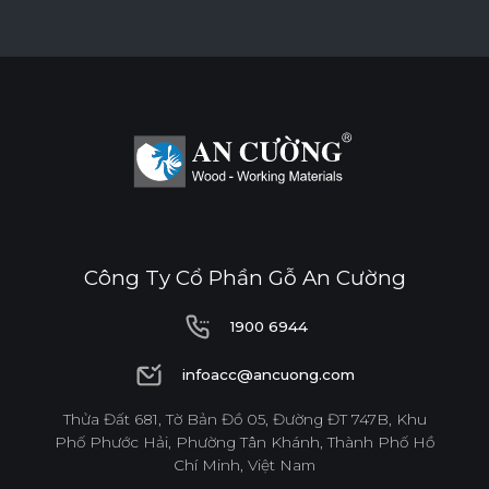
BỀ MẶT CHỊU NHIỆT
CHỐNG NƯỚC
CHỐNG MỐI MỌT
CHỐNG TRẦY XƯỚC CAO
ĐỘ BỀN BỀ MẶT CAO
Công Ty Cổ Phần Gỗ An Cường
THÂN THIỆN MÔI TRƯỜNG
1900 6944
1900 6944
infoacc@ancuong.com
Tiêu chuẩn
infoacc@ancuong.com
Thửa Đất 681, Tờ Bản Đồ 05, Đường ĐT 747B, Khu
Phố Phước Hải, Phường Tân Khánh, Thành Phố Hồ
E0
Chí Minh, Việt Nam