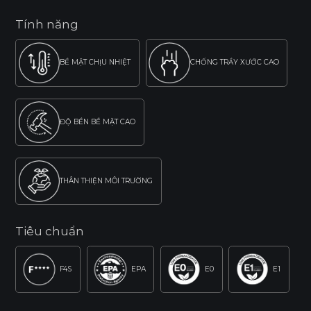
Tính năng
BỀ MẶT CHỊU NHIỆT
CHỐNG TRẦY XƯỚC CAO
ĐỘ BỀN BỀ MẶT CAO
THÂN THIỆN MÔI TRƯỜNG
Tiêu chuẩn
F4S
EPA
E0
E1