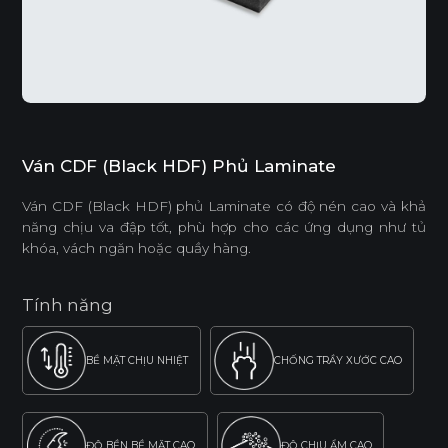
Ván CDF (Black HDF) Phủ Laminate
Ván CDF (Black HDF) phủ Laminate có độ nén cao và khả
năng chịu va đập tốt, phù hợp cho các ứng dụng như tủ
khóa, vách ngăn hoặc quầy hàng.
Tính năng
BỀ MẶT CHỊU NHIỆT
CHỐNG TRẦY XƯỚC CAO
ĐỘ BỀN BỀ MẶT CAO
ĐỘ CHỊU ẨM CAO