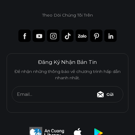
Theo Dõi Chúng Tôi Trên
Độ dày(mm)
Kích thước(mm)
6
8
10
12
15
17
1220*2440
o
o
o
o
o
o
1220*3050
o
o
Đăng Ký Nhận Bản Tin
1220*3660
o
Để nhận những thông báo về chương trình hấp dẫn
nhanh nhất.
* Tuỳ theo mã sản phẩm sẽ có kích thước khác
Email...
Gửi
nhau.