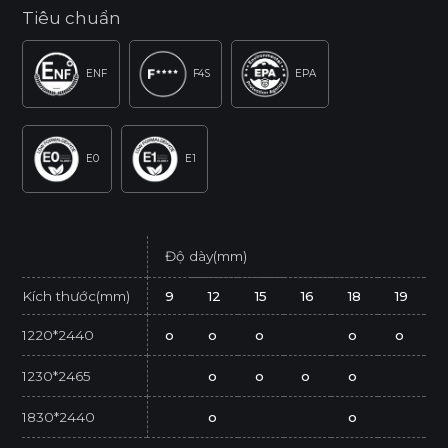
Tiêu chuẩn
ENF
F4S
EPA
E0
E1
Độ dày(mm)
Kích thước(mm)
9
12
15
16
18
19
1220*2440
o
o
o
o
o
1230*2465
o
o
o
o
1830*2440
o
o