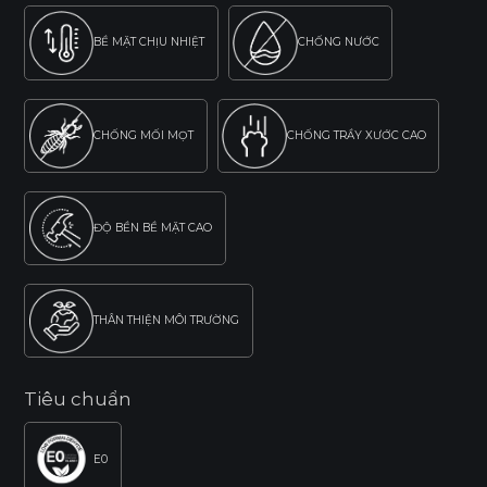
BỀ MẶT CHỊU NHIỆT
CHỐNG NƯỚC
CHỐNG MỐI MỌT
CHỐNG TRẦY XƯỚC CAO
ĐỘ BỀN BỀ MẶT CAO
THÂN THIỆN MÔI TRƯỜNG
Tiêu chuẩn
E0