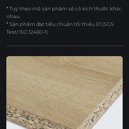
* Tuỳ theo mã sản phẩm sẽ có kích thước khác
nhau.
* Sản phẩm đạt tiêu chuẩn tối thiểu E1 (SGS
Test/ ISO 12460-1).