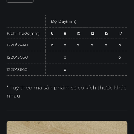
Độ Dày(mm)
Kích Thước(mm)
6
8
10
12
15
17
1220*2440
o
o
o
o
o
o
1220*3050
o
o
1220*3660
o
* Tuỳ theo mã sản phẩm sẽ có kích thước khác
nhau.