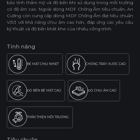
bảo tính thẩm mỹ và độ bền khi sử dụng trong môi trường
có độ ẩm cao. Ngoài dòng MDF Chống Ẩm tiêu chuẩn, An
Cường còn cung cấp dòng MDF Chống Ẩm đạt tiêu chuẩn
V313 với khả năng chịu ẩm cao hơn, đáp ứng các yêu cầu
kỹ thuật và độ bền khắt khe của nhiều công trình.
Tính năng
BỀ MẶT CHỊU NHIỆT
CHỐNG TRẦY XƯỚC CAO
ĐỘ BỀN BỀ MẶT CAO
ĐỘ CHỊU ẨM CAO
THÂN THIỆN MÔI TRƯỜNG
Tiêu chuẩn