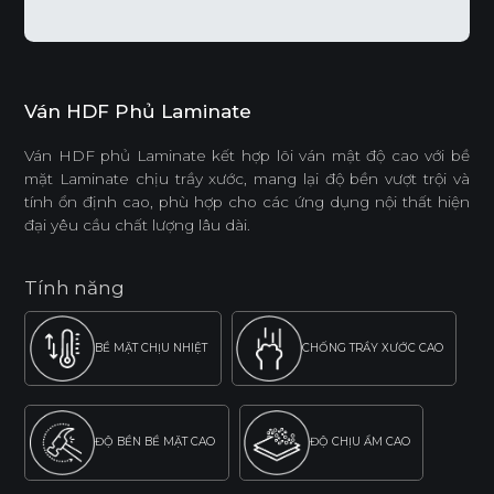
Ván HDF Phủ Laminate
Ván HDF phủ Laminate kết hợp lõi ván mật độ cao với bề
mặt Laminate chịu trầy xước, mang lại độ bền vượt trội và
tính ổn định cao, phù hợp cho các ứng dụng nội thất hiện
đại yêu cầu chất lượng lâu dài.
Tính năng
BỀ MẶT CHỊU NHIỆT
CHỐNG TRẦY XƯỚC CAO
ĐỘ BỀN BỀ MẶT CAO
ĐỘ CHỊU ẨM CAO