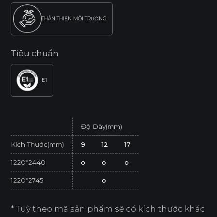
THÂN THIỆN MÔI TRƯỜNG
Tiêu chuẩn
E1
Độ Dày(mm)
Kích Thước(mm)
9
12
17
1220*2440
o
o
o
1220*2745
o
* Tuỳ theo mã sản phẩm sẽ có kích thước khác