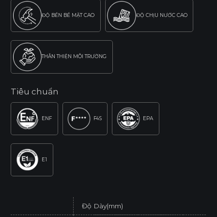
ĐỘ BỀN BỀ MẶT CAO
ĐỘ CHỊU NƯỚC CAO
THÂN THIỆN MÔI TRƯỜNG
Tiêu chuẩn
ENF
F4S
EPA
E1
Độ Dày(mm)