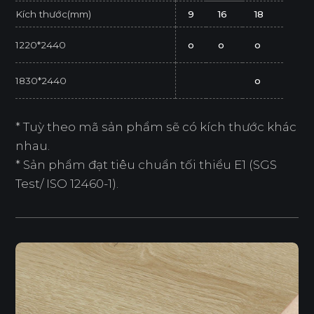
Kích thước(mm)
9
16
18
1220*2440
o
o
o
1830*2440
o
* Tuỳ theo mã sản phẩm sẽ có kích thước khác
nhau.
* Sản phẩm đạt tiêu chuẩn tối thiểu E1 (SGS
Test/ ISO 12460-1).