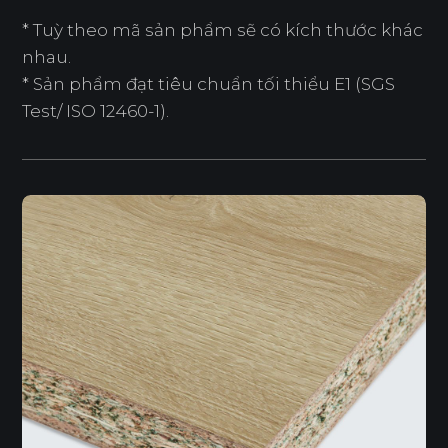
* Tuỳ theo mã sản phẩm sẽ có kích thước khác
nhau.
* Sản phẩm đạt tiêu chuẩn tối thiểu E1 (SGS
Test/ ISO 12460-1).