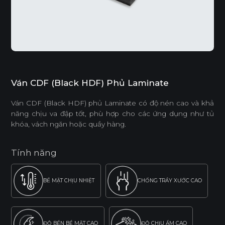
Ván CDF (Black HDF) Phủ Laminate
Ván CDF (Black HDF) phủ Laminate có độ nén cao và khả
năng chịu va đập tốt, phù hợp cho các ứng dụng như tủ
khóa, vách ngăn hoặc quầy hàng.
Tính năng
BỀ MẶT CHỊU NHIỆT
CHỐNG TRẦY XƯỚC CAO
ĐỘ BỀN BỀ MẶT CAO
ĐỘ CHỊU ẨM CAO