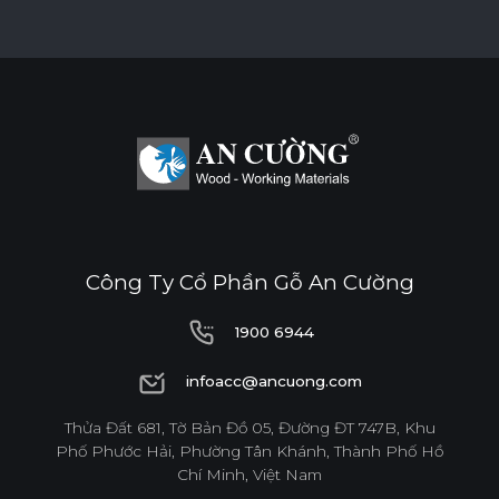
BỀ MẶT CHỊU NHIỆT
CHỐNG NƯỚC
CHỐNG MỐI MỌT
CHỐNG TRẦY XƯỚC CAO
ĐỘ BỀN BỀ MẶT CAO
Công Ty Cổ Phần Gỗ An Cường
THÂN THIỆN MÔI TRƯỜNG
1900 6944
1900 6944
infoacc@ancuong.com
Tiêu chuẩn
infoacc@ancuong.com
Thửa Đất 681, Tờ Bản Đồ 05, Đường ĐT 747B, Khu
Phố Phước Hải, Phường Tân Khánh, Thành Phố Hồ
E0
Chí Minh, Việt Nam