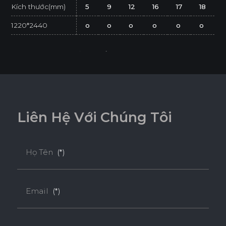
Kích thước(mm)
5
9
12
16
17
18
1220*2440
o
o
o
o
o
o
* Tuỳ theo mã sản phẩm sẽ có kích thước khác
nhau.
* Sản phẩm đạt tiêu chuẩn tối thiểu E1 (SGS
Test/ ISO 12460-1).
L
i
ê
n
H
ệ
V
ớ
i
C
h
ú
n
g
T
ô
i
Họ Tên
(*)
Email
(*)