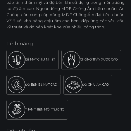
bảo tính thẩm mỹ và độ bền khi sử dụng trong môi trường
có độ ẩm cao. Ngoài dòng MDF Chống Ẩm tiêu chuẩn, An
Cường còn cung cấp dòng MDF Chống Ẩm đạt tiêu chuẩn
V313 với khả năng chịu ẩm cao hơn, đáp ứng các yêu cầu
kỹ thuật và độ bền khắt khe của nhiều công trình.
Tính năng
BỀ MẶT CHỊU NHIỆT
CHỐNG TRẦY XƯỚC CAO
ĐỘ BỀN BỀ MẶT CAO
ĐỘ CHỊU ẨM CAO
THÂN THIỆN MÔI TRƯỜNG
Tiêu chuẩn