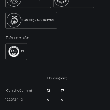
THÂN THIỆN MÔI TRƯỜNG
Tiêu chuẩn
E1
Độ dày(mm)
Kích thước(mm)
12
17
1220*2440
o
o