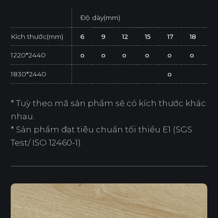
Độ dày(mm)
Kích thước(mm)
6
9
12
15
17
18
2
1220*2440
o
o
o
o
o
o
o
1830*2440
o
* Tuỳ theo mã sản phẩm sẽ có kích thước khác
nhau.
* Sản phẩm đạt tiêu chuẩn tối thiểu E1 (SGS
Test/ ISO 12460-1).