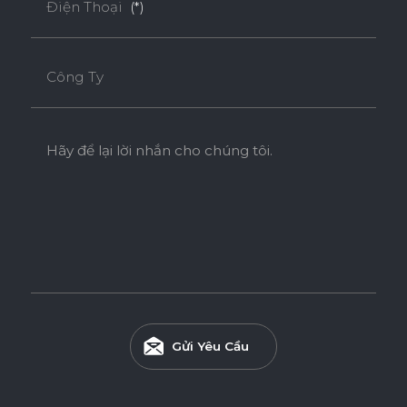
Điện Thoại
(*)
Công Ty
Hãy để lại lời nhắn cho chúng tôi.
Ván WPB Phủ Laminate
Ván WPB phủ Laminate sử dụng lõi nhựa WPB có khả
năng chống nước vượt trội và chống mối mọt hiệu quả, phù
hợp cho các khu vực ẩm ướt như nhà tắm, bếp và khu giặt.
Gửi Yêu Cầu
Tính năng