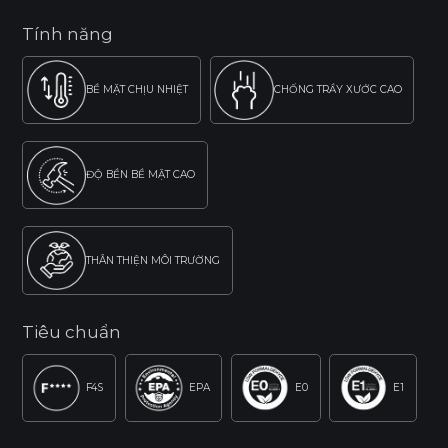
Tính năng
BỀ MẶT CHỊU NHIỆT
CHỐNG TRẦY XƯỚC CAO
ĐỘ BỀN BỀ MẶT CAO
THÂN THIỆN MÔI TRƯỜNG
Tiêu chuẩn
F4S
EPA
E0
E1