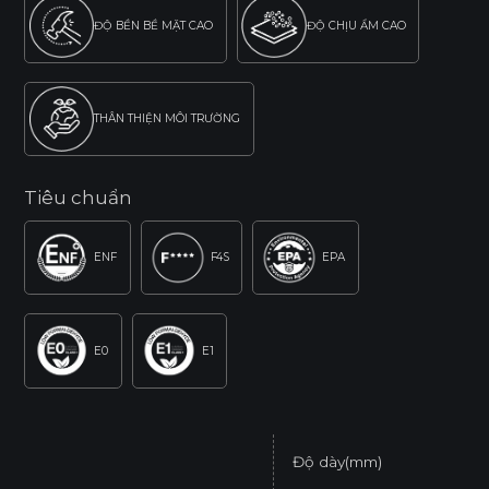
ĐỘ BỀN BỀ MẶT CAO
ĐỘ CHỊU ẨM CAO
THÂN THIỆN MÔI TRƯỜNG
Tiêu chuẩn
ENF
F4S
EPA
E0
E1
Độ dày(mm)