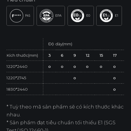
F4S
EPA
E0
E1
Độ dày(mm)
Kích thước(mm)
3
6
9
12
15
17
21
1220*2440
o
o
o
o
o
o
o
1220*2745
o
o
1830*2440
o
* Tuỳ theo mã sản phẩm sẽ có kích thước khác
nhau.
* Sản phẩm đạt tiêu chuẩn tối thiểu E1 (SGS
Test/ ISO 12460-1).