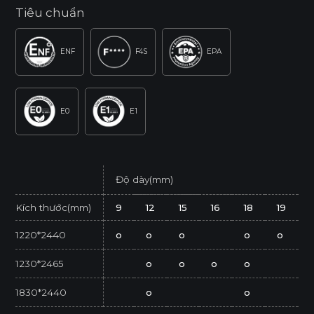
Tiêu chuẩn
ENF
F4S
EPA
E0
E1
Độ dày(mm)
Kích thước(mm)
9
12
15
16
18
19
1220*2440
o
o
o
o
o
1230*2465
o
o
o
o
1830*2440
o
o