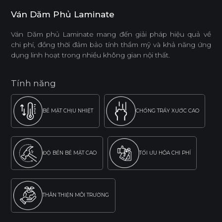
Ván Dăm Phủ Laminate
Ván Dăm phủ Laminate mang đến giải pháp hiệu quả về
chi phí, đồng thời đảm bảo tính thẩm mỹ và khả năng ứng
dụng linh hoạt trong nhiều không gian nội thất.
Tính năng
BỀ MẶT CHỊU NHIỆT
CHỐNG TRẦY XƯỚC CAO
ĐỘ BỀN BỀ MẶT CAO
TỐI ƯU HÓA CHI PHÍ
THÂN THIỆN MÔI TRƯỜNG