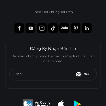
Theo Dõi Chúng Tôi Trên
Độ dày(mm)
Kích thước(mm)
6
8
10
12
15
17
1220*2440
o
o
o
o
o
o
1220*3050
o
o
Đăng Ký Nhận Bản Tin
1220*3660
o
Để nhận những thông báo về chương trình hấp dẫn
nhanh nhất.
* Tuỳ theo mã sản phẩm sẽ có kích thước khác
Email...
Gửi
nhau.