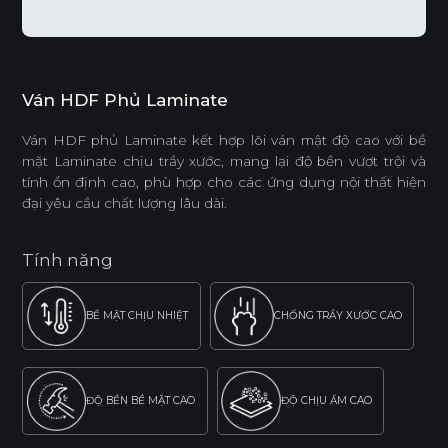
Ván HDF Phủ Laminate
Ván HDF phủ Laminate kết hợp lõi ván mật độ cao với bề
mặt Laminate chịu trầy xước, mang lại độ bền vượt trội và
tính ổn định cao, phù hợp cho các ứng dụng nội thất hiện
đại yêu cầu chất lượng lâu dài.
Tính năng
BỀ MẶT CHỊU NHIỆT
CHỐNG TRẦY XƯỚC CAO
ĐỘ BỀN BỀ MẶT CAO
ĐỘ CHỊU ẨM CAO