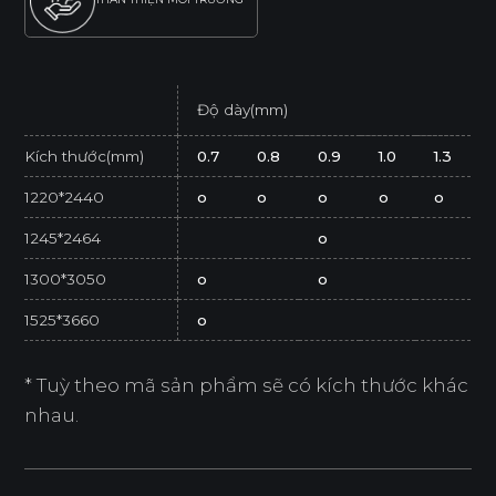
Độ dày(mm)
Kích thước(mm)
0.7
0.8
0.9
1.0
1.3
1220*2440
o
o
o
o
o
1245*2464
o
1300*3050
o
o
1525*3660
o
* Tuỳ theo mã sản phẩm sẽ có kích thước khác
nhau.