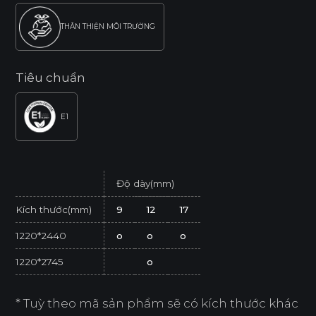
THÂN THIỆN MÔI TRƯỜNG
Tiêu chuẩn
E1
Độ dày(mm)
Kích thước(mm)
9
12
17
1220*2440
o
o
o
1220*2745
o
* Tuỳ theo mã sản phẩm sẽ có kích thước khác