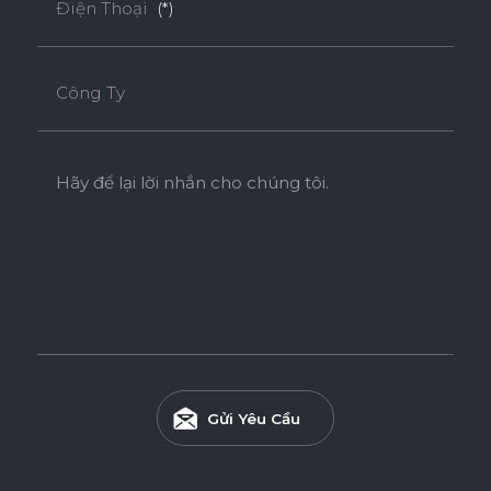
Điện Thoại
(*)
Công Ty
Hãy để lại lời nhắn cho chúng tôi.
Ván WPB Phủ Laminate
Ván WPB phủ Laminate sử dụng lõi nhựa WPB có khả
năng chống nước vượt trội và chống mối mọt hiệu quả, phù
hợp cho các khu vực ẩm ướt như nhà tắm, bếp và khu giặt.
Gửi Yêu Cầu
Tính năng