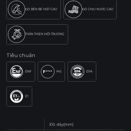
ĐỘ BỀN BỀ MẶT CAO
ĐỘ CHỊU NƯỚC CAO
THÂN THIỆN MÔI TRƯỜNG
Tiêu chuẩn
ENF
F4S
EPA
E1
Độ dày(mm)