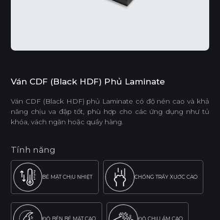
Ván CDF (Black HDF) Phủ Laminate
Ván CDF (Black HDF) phủ Laminate có độ nén cao và khả
năng chịu va đập tốt, phù hợp cho các ứng dụng như tủ
khóa, vách ngăn hoặc quầy hàng.
Tính năng
BỀ MẶT CHỊU NHIỆT
CHỐNG TRẦY XƯỚC CAO
ĐỘ BỀN BỀ MẶT CAO
ĐỘ CHỊU ẨM CAO