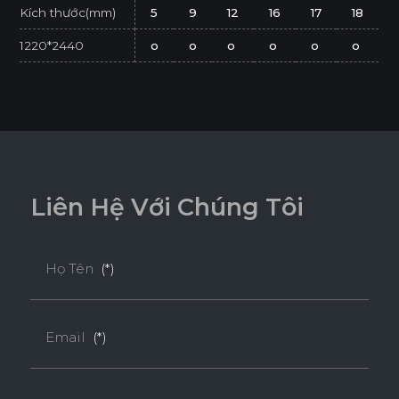
Kích thước(mm)
5
9
12
16
17
18
1220*2440
o
o
o
o
o
o
* Tuỳ theo mã sản phẩm sẽ có kích thước khác
nhau.
* Sản phẩm đạt tiêu chuẩn tối thiểu E1 (SGS
Test/ ISO 12460-1).
L
i
ê
n
H
ệ
V
ớ
i
C
h
ú
n
g
T
ô
i
Họ Tên
(*)
Email
(*)