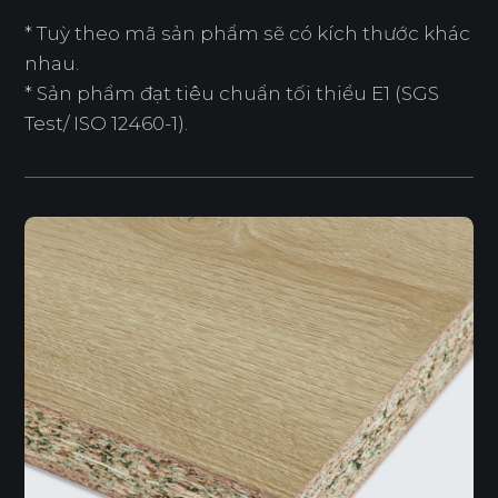
* Tuỳ theo mã sản phẩm sẽ có kích thước khác
nhau.
* Sản phẩm đạt tiêu chuẩn tối thiểu E1 (SGS
Test/ ISO 12460-1).