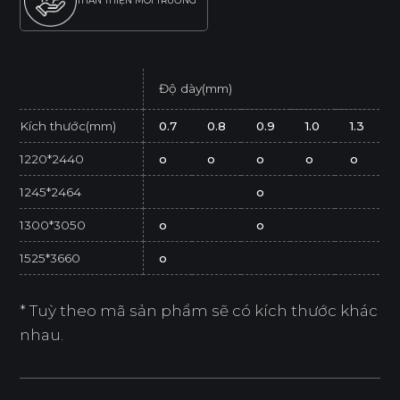
THÂN THIỆN MÔI TRƯỜNG
Độ dày(mm)
Kích thước(mm)
0.7
0.8
0.9
1.0
1.3
1220*2440
o
o
o
o
o
1245*2464
o
1300*3050
o
o
1525*3660
o
* Tuỳ theo mã sản phẩm sẽ có kích thước khác
nhau.