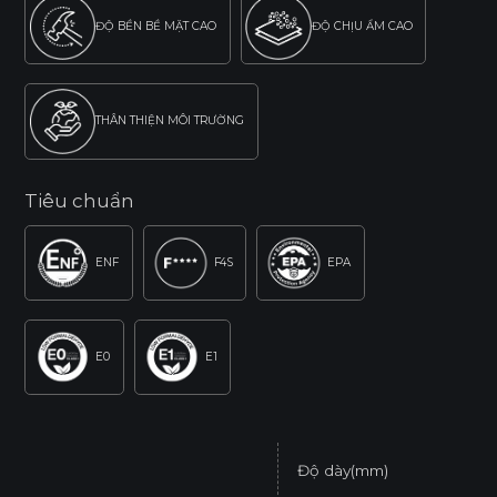
ĐỘ BỀN BỀ MẶT CAO
ĐỘ CHỊU ẨM CAO
THÂN THIỆN MÔI TRƯỜNG
Tiêu chuẩn
ENF
F4S
EPA
E0
E1
Độ dày(mm)