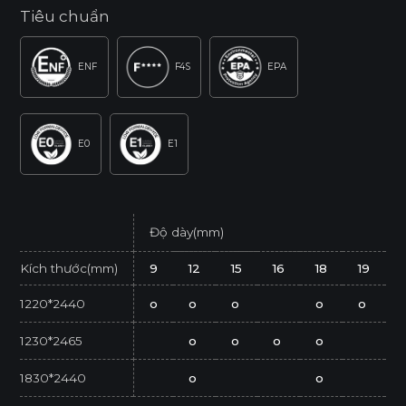
Tiêu chuẩn
ENF
F4S
EPA
E0
E1
Độ dày(mm)
Kích thước(mm)
9
12
15
16
18
19
1220*2440
o
o
o
o
o
1230*2465
o
o
o
o
1830*2440
o
o