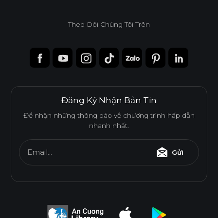
Theo Dõi Chúng Tôi Trên
Độ dày(mm)
Kích thước(mm)
6
8
10
12
15
17
1220*2440
o
o
o
o
o
o
1220*3050
o
o
Đăng Ký Nhận Bản Tin
1220*3660
o
Để nhận những thông báo về chương trình hấp dẫn
nhanh nhất.
* Tuỳ theo mã sản phẩm sẽ có kích thước khác
Email...
Gửi
nhau.