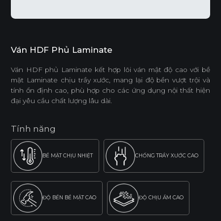
Ván HDF Phủ Laminate
Ván HDF phủ Laminate kết hợp lõi ván mật độ cao với bề
mặt Laminate chịu trầy xước, mang lại độ bền vượt trội và
tính ổn định cao, phù hợp cho các ứng dụng nội thất hiện
đại yêu cầu chất lượng lâu dài.
Tính năng
BỀ MẶT CHỊU NHIỆT
CHỐNG TRẦY XƯỚC CAO
ĐỘ BỀN BỀ MẶT CAO
ĐỘ CHỊU ẨM CAO