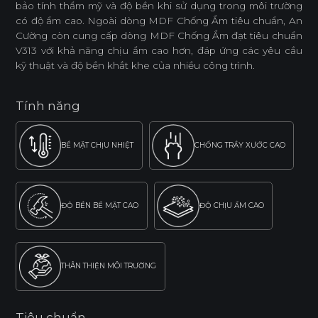
bảo tính thẩm mỹ và độ bền khi sử dụng trong môi trường
có độ ẩm cao. Ngoài dòng MDF Chống Ẩm tiêu chuẩn, An
Cường còn cung cấp dòng MDF Chống Ẩm đạt tiêu chuẩn
V313 với khả năng chịu ẩm cao hơn, đáp ứng các yêu cầu
kỹ thuật và độ bền khắt khe của nhiều công trình.
Tính năng
BỀ MẶT CHỊU NHIỆT
CHỐNG TRẦY XƯỚC CAO
ĐỘ BỀN BỀ MẶT CAO
ĐỘ CHỊU ẨM CAO
THÂN THIỆN MÔI TRƯỜNG
Tiêu chuẩn