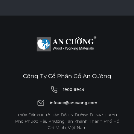
BỀ MẶT CHỊU NHIỆT
CHỐNG NƯỚC
CHỐNG MỐI MỌT
CHỐNG TRẦY XƯỚC CAO
ĐỘ BỀN BỀ MẶT CAO
Công Ty Cổ Phần Gỗ An Cường
THÂN THIỆN MÔI TRƯỜNG
1900 6944
1900 6944
infoacc@ancuong.com
Tiêu chuẩn
infoacc@ancuong.com
Thửa Đất 681, Tờ Bản Đồ 05, Đường ĐT 747B, Khu
Phố Phước Hải, Phường Tân Khánh, Thành Phố Hồ
E0
Chí Minh, Việt Nam