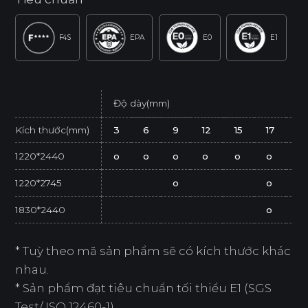
F4S
EPA
E0
E1
Độ dày(mm)
Kích thước(mm)
3
6
9
12
15
17
21
1220*2440
o
o
o
o
o
o
o
1220*2745
o
o
1830*2440
o
* Tuỳ theo mã sản phẩm sẽ có kích thước khác
nhau.
* Sản phẩm đạt tiêu chuẩn tối thiểu E1 (SGS
Test/ ISO 12460-1).