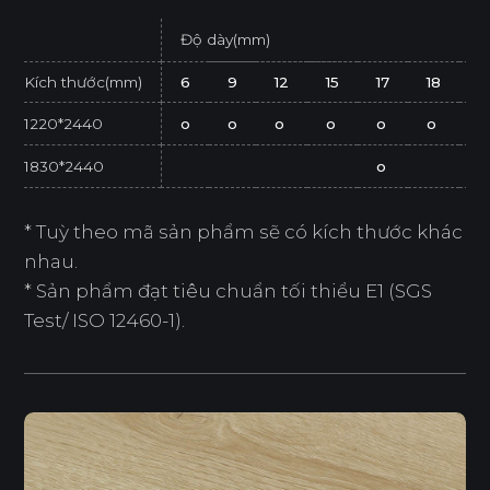
Độ dày(mm)
Kích thước(mm)
6
9
12
15
17
18
2
1220*2440
o
o
o
o
o
o
o
1830*2440
o
* Tuỳ theo mã sản phẩm sẽ có kích thước khác
nhau.
* Sản phẩm đạt tiêu chuẩn tối thiểu E1 (SGS
Test/ ISO 12460-1).