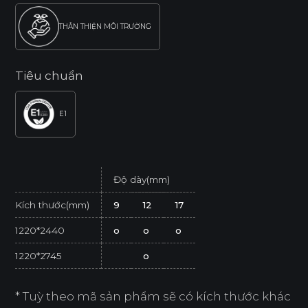
THÂN THIỆN MÔI TRƯỜNG
Tiêu chuẩn
E1
Độ dày(mm)
Kích thước(mm)
9
12
17
1220*2440
o
o
o
1220*2745
o
* Tuỳ theo mã sản phẩm sẽ có kích thước khác