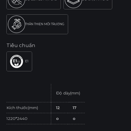
THÂN THIỆN MÔI TRƯỜNG
Tiêu chuẩn
E1
Độ dày(mm)
Kích thước(mm)
12
17
1220*2440
o
o