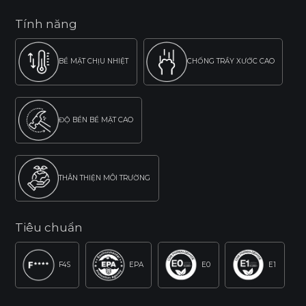
Tính năng
BỀ MẶT CHỊU NHIỆT
CHỐNG TRẦY XƯỚC CAO
ĐỘ BỀN BỀ MẶT CAO
THÂN THIỆN MÔI TRƯỜNG
Tiêu chuẩn
F4S
EPA
E0
E1