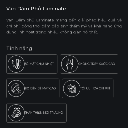
Ván Dăm Phủ Laminate
Ván Dăm phủ Laminate mang đến giải pháp hiệu quả về
chi phí, đồng thời đảm bảo tính thẩm mỹ và khả năng ứng
dụng linh hoạt trong nhiều không gian nội thất.
Tính năng
BỀ MẶT CHỊU NHIỆT
CHỐNG TRẦY XƯỚC CAO
ĐỘ BỀN BỀ MẶT CAO
TỐI ƯU HÓA CHI PHÍ
THÂN THIỆN MÔI TRƯỜNG