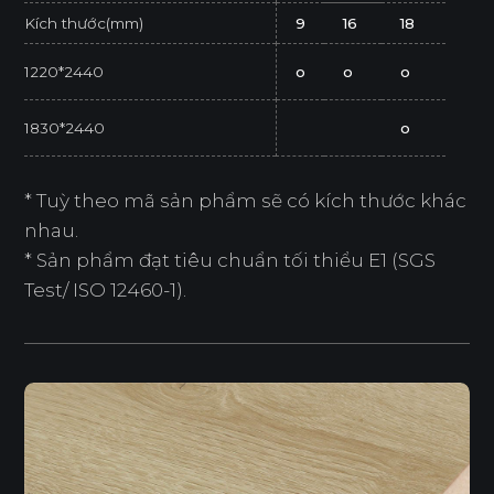
Kích thước(mm)
9
16
18
1220*2440
o
o
o
1830*2440
o
* Tuỳ theo mã sản phẩm sẽ có kích thước khác
nhau.
* Sản phẩm đạt tiêu chuẩn tối thiểu E1 (SGS
Test/ ISO 12460-1).