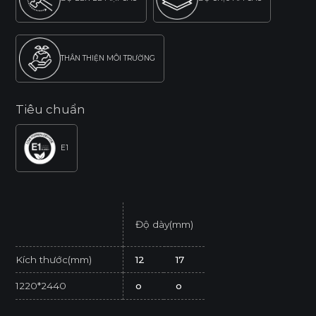
THÂN THIỆN MÔI TRƯỜNG
Tiêu chuẩn
E1
Độ dày(mm)
Kích thước(mm)
12
17
1220*2440
o
o