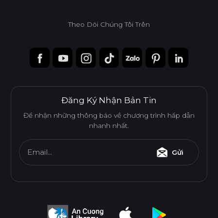
Theo Dõi Chúng Tôi Trên
Độ dày(mm)
Kích thước(mm)
6
8
10
12
15
17
1220*2440
o
o
o
o
o
o
1220*3050
o
o
Đăng Ký Nhận Bản Tin
1220*3660
o
Để nhận những thông báo về chương trình hấp dẫn
nhanh nhất.
* Tuỳ theo mã sản phẩm sẽ có kích thước khác
Email...
Gửi
nhau.