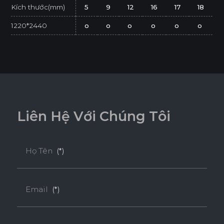
Kích thước(mm)
5
9
12
16
17
18
1220*2440
o
o
o
o
o
o
* Tuỳ theo mã sản phẩm sẽ có kích thước khác
nhau.
* Sản phẩm đạt tiêu chuẩn tối thiểu E1 (SGS
Test/ ISO 12460-1).
L
i
ê
n
H
ệ
V
ớ
i
C
h
ú
n
g
T
ô
i
Họ Tên
(*)
Email
(*)