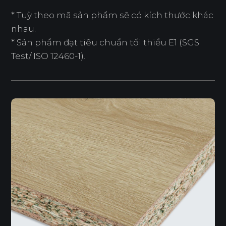
* Tuỳ theo mã sản phẩm sẽ có kích thước khác
nhau.
* Sản phẩm đạt tiêu chuẩn tối thiểu E1 (SGS
Test/ ISO 12460-1).