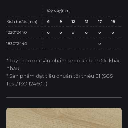
Độ dày(mm)
Kích thước(mm)
6
9
12
15
17
18
2
1220*2440
o
o
o
o
o
o
o
1830*2440
o
* Tuỳ theo mã sản phẩm sẽ có kích thước khác
nhau.
* Sản phẩm đạt tiêu chuẩn tối thiểu E1 (SGS
Test/ ISO 12460-1).