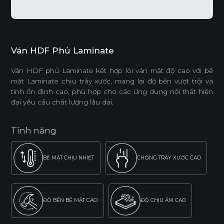
Ván HDF Phủ Laminate
Ván HDF phủ Laminate kết hợp lõi ván mật độ cao với bề
mặt Laminate chịu trầy xước, mang lại độ bền vượt trội và
tính ổn định cao, phù hợp cho các ứng dụng nội thất hiện
đại yêu cầu chất lượng lâu dài.
Tính năng
BỀ MẶT CHỊU NHIỆT
CHỐNG TRẦY XƯỚC CAO
ĐỘ BỀN BỀ MẶT CAO
ĐỘ CHỊU ẨM CAO