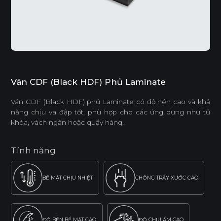
Ván CDF (Black HDF) Phủ Laminate
Ván CDF (Black HDF) phủ Laminate có độ nén cao và khả
năng chịu va đập tốt, phù hợp cho các ứng dụng như tủ
khóa, vách ngăn hoặc quầy hàng.
Tính năng
BỀ MẶT CHỊU NHIỆT
CHỐNG TRẦY XƯỚC CAO
ĐỘ BỀN BỀ MẶT CAO
ĐỘ CHỊU ẨM CAO