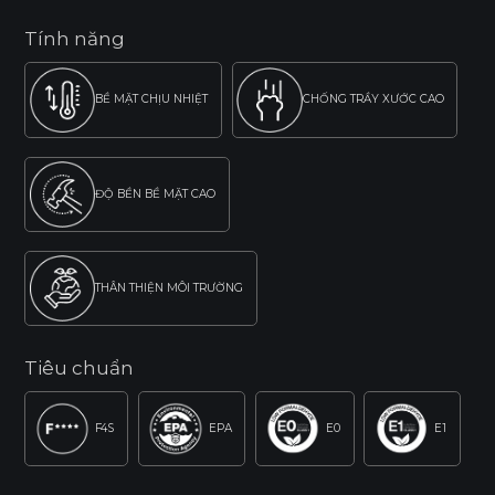
Tính năng
BỀ MẶT CHỊU NHIỆT
CHỐNG TRẦY XƯỚC CAO
ĐỘ BỀN BỀ MẶT CAO
THÂN THIỆN MÔI TRƯỜNG
Tiêu chuẩn
F4S
EPA
E0
E1