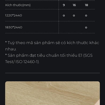
Kích thước(mm)
9
16
18
1220*2440
o
o
o
1830*2440
o
* Tuỳ theo mã sản phẩm sẽ có kích thước khác
nhau.
* Sản phẩm đạt tiêu chuẩn tối thiểu E1 (SGS
Test/ ISO 12460-1).