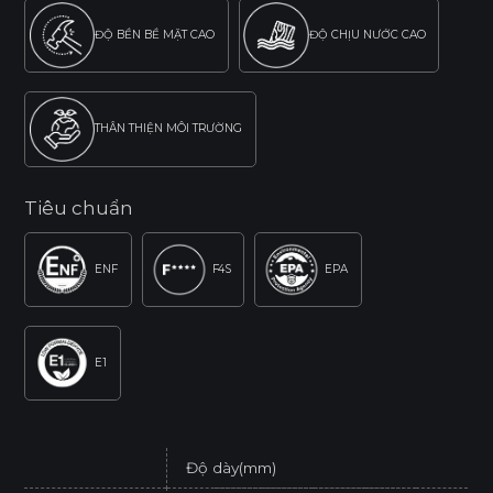
ĐỘ BỀN BỀ MẶT CAO
ĐỘ CHỊU NƯỚC CAO
THÂN THIỆN MÔI TRƯỜNG
Tiêu chuẩn
ENF
F4S
EPA
E1
Độ dày(mm)