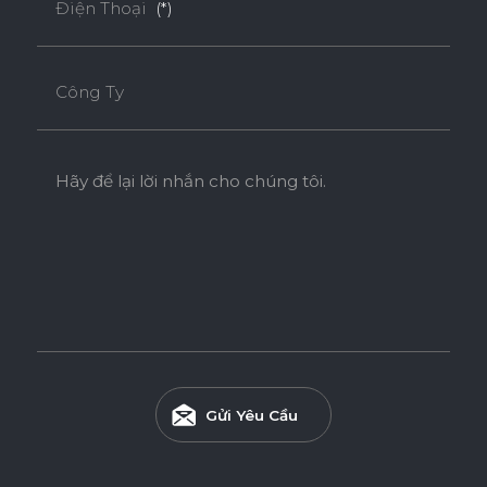
Điện Thoại
(*)
Công Ty
Hãy để lại lời nhắn cho chúng tôi.
Ván WPB Phủ Laminate
Ván WPB phủ Laminate sử dụng lõi nhựa WPB có khả
năng chống nước vượt trội và chống mối mọt hiệu quả, phù
hợp cho các khu vực ẩm ướt như nhà tắm, bếp và khu giặt.
Gửi Yêu Cầu
Tính năng