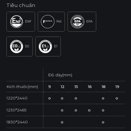
Tiêu chuẩn
ENF
F4S
EPA
E0
E1
Độ dày(mm)
Kích thước(mm)
9
12
15
16
18
19
1220*2440
o
o
o
o
o
1230*2465
o
o
o
o
1830*2440
o
o