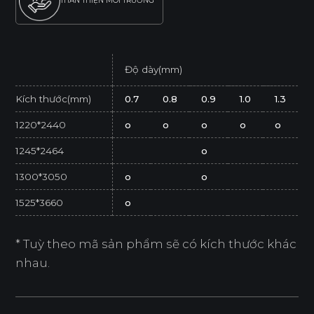
THÂN THIỆN MÔI TRƯỜNG
Độ dày(mm)
Kích thước(mm)
0.7
0.8
0.9
1.0
1.3
1220*2440
o
o
o
o
o
1245*2464
o
1300*3050
o
o
1525*3660
o
* Tuỳ theo mã sản phẩm sẽ có kích thước khác
nhau.