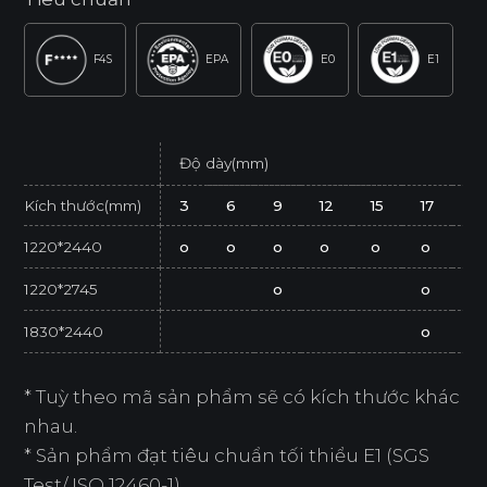
F4S
EPA
E0
E1
Độ dày(mm)
Kích thước(mm)
3
6
9
12
15
17
21
1220*2440
o
o
o
o
o
o
o
1220*2745
o
o
1830*2440
o
* Tuỳ theo mã sản phẩm sẽ có kích thước khác
nhau.
* Sản phẩm đạt tiêu chuẩn tối thiểu E1 (SGS
Test/ ISO 12460-1).