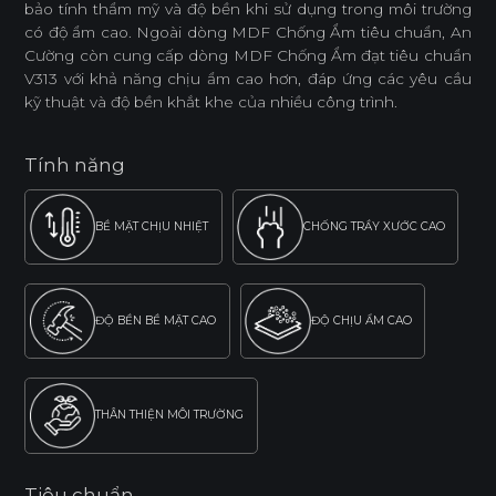
bảo tính thẩm mỹ và độ bền khi sử dụng trong môi trường
có độ ẩm cao. Ngoài dòng MDF Chống Ẩm tiêu chuẩn, An
Cường còn cung cấp dòng MDF Chống Ẩm đạt tiêu chuẩn
V313 với khả năng chịu ẩm cao hơn, đáp ứng các yêu cầu
kỹ thuật và độ bền khắt khe của nhiều công trình.
Tính năng
BỀ MẶT CHỊU NHIỆT
CHỐNG TRẦY XƯỚC CAO
ĐỘ BỀN BỀ MẶT CAO
ĐỘ CHỊU ẨM CAO
THÂN THIỆN MÔI TRƯỜNG
Tiêu chuẩn