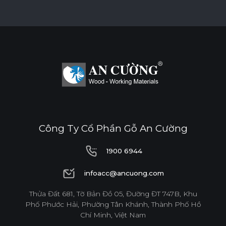
BỀ MẶT CHỊU NHIỆT
CHỐNG NƯỚC
CHỐNG MỐI MỌT
CHỐNG TRẦY XƯỚC CAO
ĐỘ BỀN BỀ MẶT CAO
Công Ty Cổ Phần Gỗ An Cường
THÂN THIỆN MÔI TRƯỜNG
1900 6944
1900 6944
infoacc@ancuong.com
Tiêu chuẩn
infoacc@ancuong.com
Thửa Đất 681, Tờ Bản Đồ 05, Đường ĐT 747B, Khu
Phố Phước Hải, Phường Tân Khánh, Thành Phố Hồ
E0
Chí Minh, Việt Nam