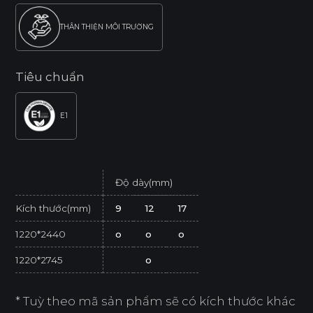
THÂN THIỆN MÔI TRƯỜNG
Tiêu chuẩn
E1
Độ dày(mm)
Kích thước(mm)
9
12
17
1220*2440
o
o
o
1220*2745
o
* Tuỳ theo mã sản phẩm sẽ có kích thước khác