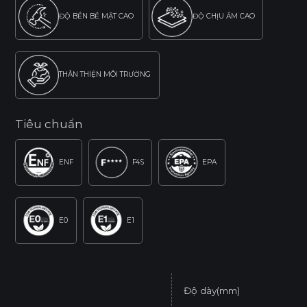
ĐỘ BỀN BỀ MẶT CAO
ĐỘ CHỊU ẨM CAO
THÂN THIỆN MÔI TRƯỜNG
Tiêu chuẩn
ENF
F4S
EPA
E0
E1
Độ dày(mm)