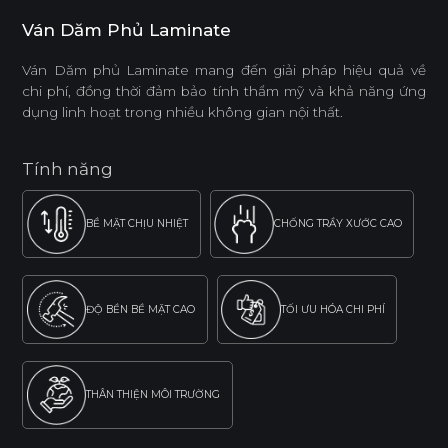
Ván Dăm Phủ Laminate
Ván Dăm phủ Laminate mang đến giải pháp hiệu quả về
chi phí, đồng thời đảm bảo tính thẩm mỹ và khả năng ứng
dụng linh hoạt trong nhiều không gian nội thất.
Tính năng
BỀ MẶT CHỊU NHIỆT
CHỐNG TRẦY XƯỚC CAO
ĐỘ BỀN BỀ MẶT CAO
TỐI ƯU HÓA CHI PHÍ
THÂN THIỆN MÔI TRƯỜNG