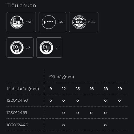
Tiêu chuẩn
ENF
F4S
EPA
E0
E1
Độ dày(mm)
Kích thước(mm)
9
12
15
16
18
19
1220*2440
o
o
o
o
o
1230*2465
o
o
o
o
1830*2440
o
o