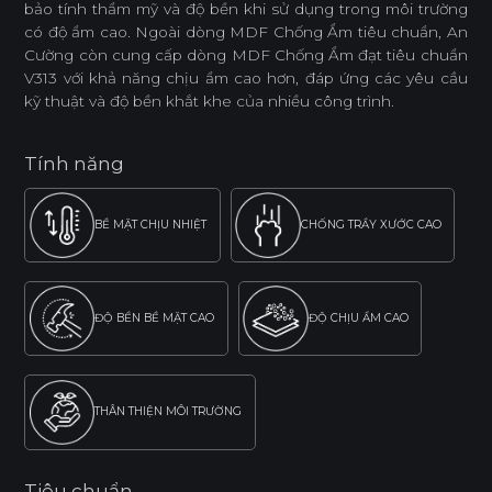
bảo tính thẩm mỹ và độ bền khi sử dụng trong môi trường
có độ ẩm cao. Ngoài dòng MDF Chống Ẩm tiêu chuẩn, An
Cường còn cung cấp dòng MDF Chống Ẩm đạt tiêu chuẩn
V313 với khả năng chịu ẩm cao hơn, đáp ứng các yêu cầu
kỹ thuật và độ bền khắt khe của nhiều công trình.
Tính năng
BỀ MẶT CHỊU NHIỆT
CHỐNG TRẦY XƯỚC CAO
ĐỘ BỀN BỀ MẶT CAO
ĐỘ CHỊU ẨM CAO
THÂN THIỆN MÔI TRƯỜNG
Tiêu chuẩn