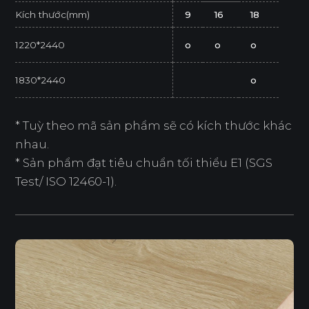
Kích thước(mm)
9
16
18
1220*2440
o
o
o
1830*2440
o
* Tuỳ theo mã sản phẩm sẽ có kích thước khác
nhau.
* Sản phẩm đạt tiêu chuẩn tối thiểu E1 (SGS
Test/ ISO 12460-1).