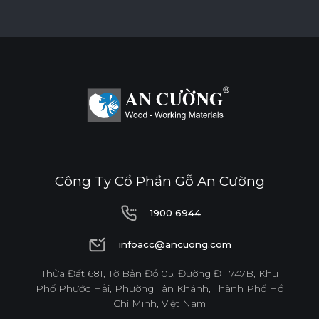
BỀ MẶT CHỊU NHIỆT
CHỐNG NƯỚC
CHỐNG MỐI MỌT
CHỐNG TRẦY XƯỚC CAO
ĐỘ BỀN BỀ MẶT CAO
Công Ty Cổ Phần Gỗ An Cường
THÂN THIỆN MÔI TRƯỜNG
1900 6944
1900 6944
infoacc@ancuong.com
Tiêu chuẩn
infoacc@ancuong.com
Thửa Đất 681, Tờ Bản Đồ 05, Đường ĐT 747B, Khu
Phố Phước Hải, Phường Tân Khánh, Thành Phố Hồ
E0
Chí Minh, Việt Nam