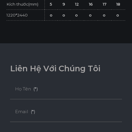
Kích thước(mm)
5
9
12
16
17
18
1220*2440
o
o
o
o
o
o
* Tuỳ theo mã sản phẩm sẽ có kích thước khác
nhau.
* Sản phẩm đạt tiêu chuẩn tối thiểu E1 (SGS
Test/ ISO 12460-1).
L
i
ê
n
H
ệ
V
ớ
i
C
h
ú
n
g
T
ô
i
Họ Tên
(*)
Email
(*)