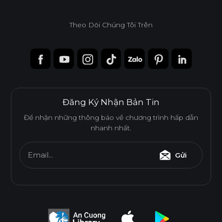
Theo Dõi Chúng Tôi Trên
Độ dày(mm)
Kích thước(mm)
6
8
10
12
15
17
1220*2440
o
o
o
o
o
o
1220*3050
o
o
Đăng Ký Nhận Bản Tin
1220*3660
o
Để nhận những thông báo về chương trình hấp dẫn
nhanh nhất.
* Tuỳ theo mã sản phẩm sẽ có kích thước khác
Email...
Gửi
nhau.