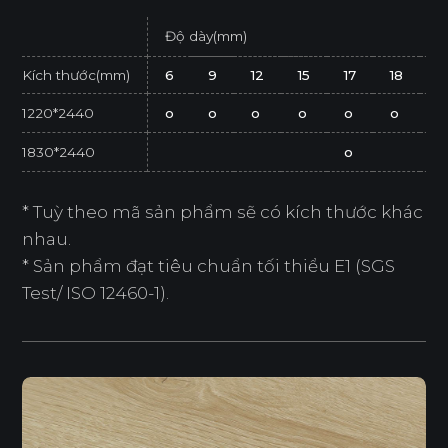
Độ dày(mm)
Kích thước(mm)
6
9
12
15
17
18
2
1220*2440
o
o
o
o
o
o
o
1830*2440
o
* Tuỳ theo mã sản phẩm sẽ có kích thước khác
nhau.
* Sản phẩm đạt tiêu chuẩn tối thiểu E1 (SGS
Test/ ISO 12460-1).