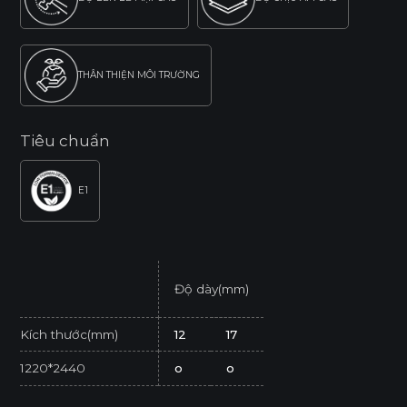
THÂN THIỆN MÔI TRƯỜNG
Tiêu chuẩn
E1
Độ dày(mm)
Kích thước(mm)
12
17
1220*2440
o
o