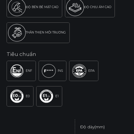
ĐỘ BỀN BỀ MẶT CAO
ĐỘ CHỊU ẨM CAO
THÂN THIỆN MÔI TRƯỜNG
Tiêu chuẩn
ENF
F4S
EPA
E0
E1
Độ dày(mm)