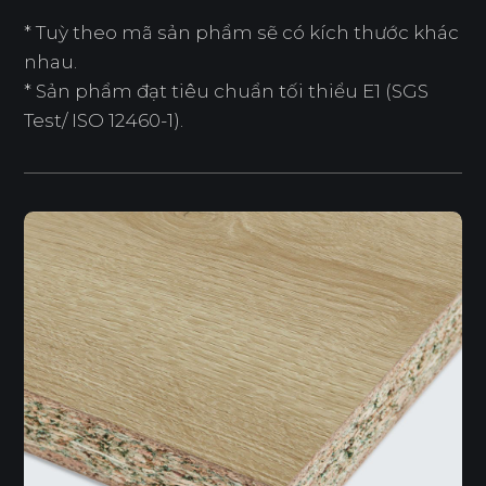
* Tuỳ theo mã sản phẩm sẽ có kích thước khác
nhau.
* Sản phẩm đạt tiêu chuẩn tối thiểu E1 (SGS
Test/ ISO 12460-1).