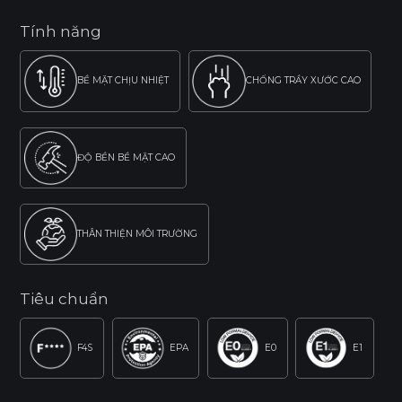
Tính năng
BỀ MẶT CHỊU NHIỆT
CHỐNG TRẦY XƯỚC CAO
ĐỘ BỀN BỀ MẶT CAO
THÂN THIỆN MÔI TRƯỜNG
Tiêu chuẩn
F4S
EPA
E0
E1