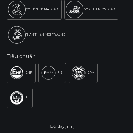
ĐỘ BỀN BỀ MẶT CAO
ĐỘ CHỊU NƯỚC CAO
THÂN THIỆN MÔI TRƯỜNG
Tiêu chuẩn
ENF
F4S
EPA
E1
Độ dày(mm)