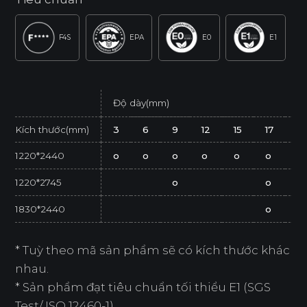
F4S
EPA
E0
E1
Độ dày(mm)
Kích thước(mm)
3
6
9
12
15
17
21
1220*2440
o
o
o
o
o
o
o
1220*2745
o
o
1830*2440
o
* Tuỳ theo mã sản phẩm sẽ có kích thước khác
nhau.
* Sản phẩm đạt tiêu chuẩn tối thiểu E1 (SGS
Test/ ISO 12460-1).