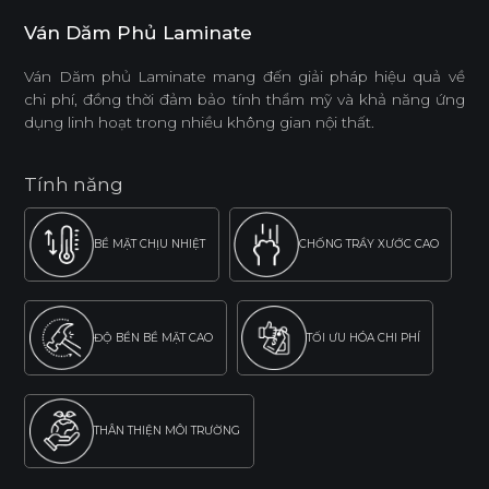
Ván Dăm Phủ Laminate
Ván Dăm phủ Laminate mang đến giải pháp hiệu quả về
chi phí, đồng thời đảm bảo tính thẩm mỹ và khả năng ứng
dụng linh hoạt trong nhiều không gian nội thất.
Tính năng
BỀ MẶT CHỊU NHIỆT
CHỐNG TRẦY XƯỚC CAO
ĐỘ BỀN BỀ MẶT CAO
TỐI ƯU HÓA CHI PHÍ
THÂN THIỆN MÔI TRƯỜNG