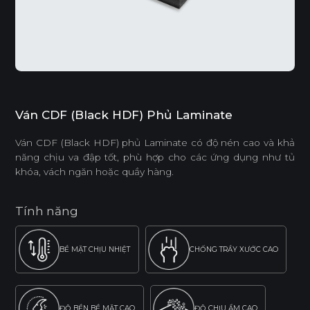
Ván CDF (Black HDF) Phủ Laminate
Ván CDF (Black HDF) phủ Laminate có độ nén cao và khả
năng chịu va đập tốt, phù hợp cho các ứng dụng như tủ
khóa, vách ngăn hoặc quầy hàng.
Tính năng
BỀ MẶT CHỊU NHIỆT
CHỐNG TRẦY XƯỚC CAO
ĐỘ BỀN BỀ MẶT CAO
ĐỘ CHỊU ẨM CAO