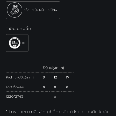
THÂN THIỆN MÔI TRƯỜNG
Tiêu chuẩn
E1
Độ dày(mm)
Kích thước(mm)
9
12
17
1220*2440
o
o
o
1220*2745
o
* Tuỳ theo mã sản phẩm sẽ có kích thước khác