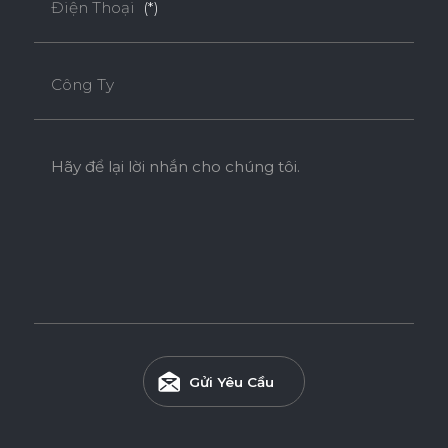
Điện Thoại
(*)
Công Ty
Hãy để lại lời nhắn cho chúng tôi.
Ván WPB Phủ Laminate
Ván WPB phủ Laminate sử dụng lõi nhựa WPB có khả
năng chống nước vượt trội và chống mối mọt hiệu quả, phù
hợp cho các khu vực ẩm ướt như nhà tắm, bếp và khu giặt.
Gửi Yêu Cầu
Tính năng