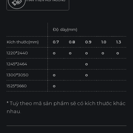
THÂN THIỆN MÔI TRƯỜNG
Độ dày(mm)
Kích thước(mm)
0.7
0.8
0.9
1.0
1.3
1220*2440
o
o
o
o
o
1245*2464
o
1300*3050
o
o
1525*3660
o
* Tuỳ theo mã sản phẩm sẽ có kích thước khác
nhau.