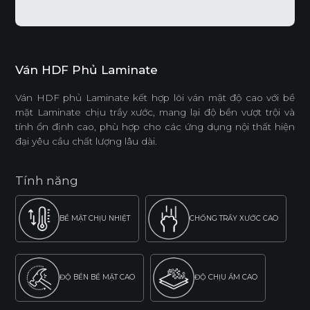
Ván HDF Phủ Laminate
Ván HDF phủ Laminate kết hợp lõi ván mật độ cao với bề
mặt Laminate chịu trầy xước, mang lại độ bền vượt trội và
tính ổn định cao, phù hợp cho các ứng dụng nội thất hiện
đại yêu cầu chất lượng lâu dài.
Tính năng
BỀ MẶT CHỊU NHIỆT
CHỐNG TRẦY XƯỚC CAO
ĐỘ BỀN BỀ MẶT CAO
ĐỘ CHỊU ẨM CAO