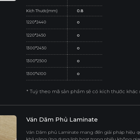
Kích Thước(mm)
0.8
1220*2440
o
1220*2450
o
1300*2450
o
1300*2500
o
1300*4100
o
* Tuỳ theo mã sản phẩm sẽ có kích thước khác 
Ván Dăm Phủ Laminate
Ván Dăm phủ Laminate mang đến giải pháp hiệu quả
khả năng ứng dụng linh hoạt trong nhiều không gian