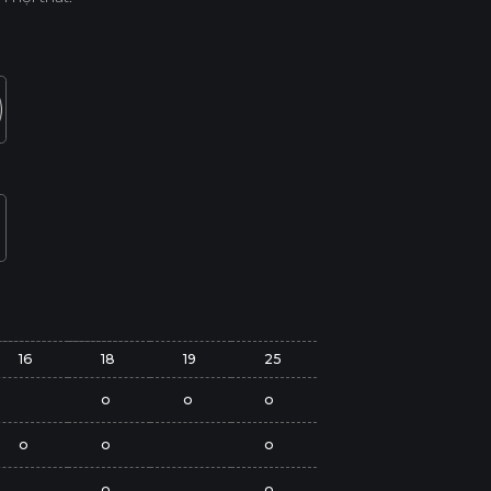
16
18
19
25
o
o
o
o
o
o
o
o