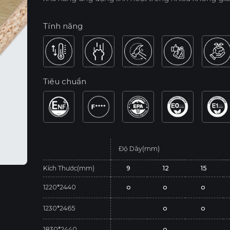
Tính năng
Tiêu chuẩn
Độ Dày(mm)
Kích Thước(mm)
9
12
15
1220*2440
o
o
o
1230*2465
o
o
1830*2440
o