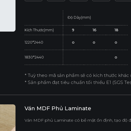
Độ Dày(mm)
Kích Thước(mm)
9
16
18
1220*2440
o
o
o
1830*2440
o
* Tuỳ theo mã sản phẩm sẽ có kích thước khác 
* Sản phẩm đạt tiêu chuẩn tối thiểu E1 (SGS Test
Ván MDF Phủ Laminate
Ván MDF phủ Laminate có bề mặt ổn định, tạo độ đ